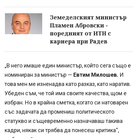
Земеделският министър
Пламен Абровски -
поредният от ИТН с
кариера при Радев
„В него имаше един министър, който сега също е
номиниран за министър —
Евтим Милошев.
И
това мен ме изненадва като разказ, като наратив.
Убеден съм, че той има своите качества, щом е
избран. Но в крайна сметка, когато си натоварен
със задачата да промениш политическото
статукво и същевременно назначаваш такива
кадри, някак си трябва да понесеш критика“,