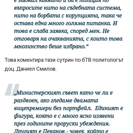
въпросите нито на съдебната система,
нито на борбата с корупцията, така че
остава една много голяма питанка. И
това е слаба заявка, според мен. Не
отговаря на очакванията, с които това
мнозинство беше избрано.“
Това коментира тази сутрин по бТВ политологът
доц. Даниел Смилов.
„Министерският съвет като че ли е
раздвоен, ако гледаме двамата
вицепремиери без портфейл. Единият е
фигура, която е с много ясно изявени
през годините проруски убеждения.
Другият е Пеканов - човек, който е