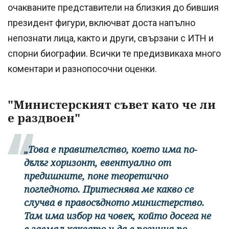
очакваните представители на близкия до бившия
президент фигури, включват доста напълно
непознати лица, както и други, свързани с ИТН и
спорни биографии. Всички те предизвикаха много
коментари и разнопосочни оценки.
"Министерският съвет като че ли
е раздвоен"
„Това е правителство, което има по-
дълъг хоризонт, евентуално от
предишните, поне теоретично
погледното. Притеснява ме какво се
случва в правосъдното министерство.
Там има избор на човек, който досега не
е заемал каквато и да е позиция по