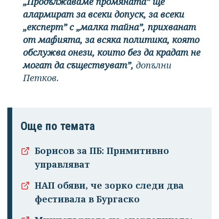
„Продължаваме промяната” ще
алармират за всеки допуск, за всеки
„експерт” с „малка тайна”, прихванат
от мафията, за всяка политика, която
обслужва онези, които без да крадат не
могат да съществуват”,
допълни
Петков.
Още по темата
Борисов за ПБ: Примитивно
управляват
НАП обяви, че зорко следи два
фестивала в Бургаско