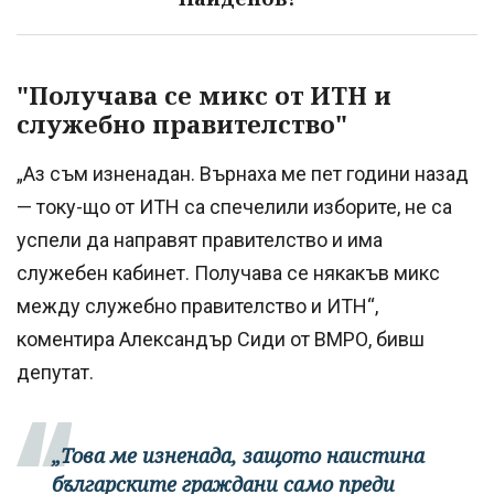
"Получава се микс от ИТН и
служебно правителство"
„Аз съм изненадан. Върнаха ме пет години назад
— току-що от ИТН са спечелили изборите, не са
успели да направят правителство и има
служебен кабинет. Получава се някакъв микс
между служебно правителство и ИТН“,
коментира Александър Сиди от ВМРО, бивш
депутат.
„Това ме изненада, защото наистина
българските граждани само преди