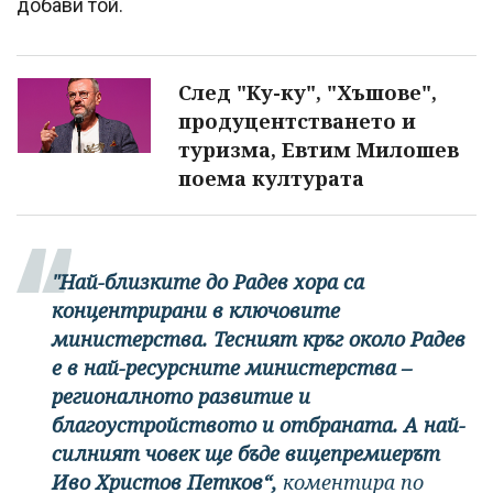
добави той.
След "Ку-ку", "Хъшове",
продуцентстването и
туризма, Евтим Милошев
поема културата
"Най-близките до Радев хора са
концентрирани в ключовите
министерства. Тесният кръг около Радев
е в най-ресурсните министерства –
регионалното развитие и
благоустройството и отбраната. А най-
силният човек ще бъде вицепремиерът
Иво Христов Петков“,
коментира по