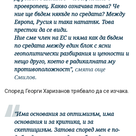
проевропеец. Какво означава това? Че
ние ще бъдем някъде по средата? Между
Европа, Русия и така нататък. Това
престои да се види.
Ние сме член на ЕС и няма как да бъдем
по средата между един блок с ясни
геополитически разбирания и ценности и
нещо друго, което е радикалната му
противоположност",
смята още
Смилов.
Според Георги Харизанов трябвало да се изчака.
"Има основания за оптимизъм, има
основания и за критика, и за
скептицизъм. Затова според мен е по-