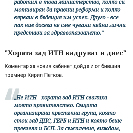
работил в това министерство, колко си
мотивиран да правиш реформи и колко
вярваш в бъдещия им успех. Друго - все
пак ние досега не сме чували нейни лични
представи за здравеопазването."
"Хората зад ИТН кадруват и днес"
Коментар за новия кабинет дойде и от бившия
премиер Кирил Петков.
„Не ИТН - хората зад ИТН свалиха
моето правителство. Същата
организирана престъпна група, която
стои зад ДПС, ГЕРБ и ИТН и която беше
превзела и БСП. За съжаление, виждам,