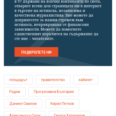
в 97 държави на всички континенти по света,
отваряте всеки ден страницата ни в интернет
в търсене на истинска, независима и
качествена журналистика. Вие можете да
допринесете за нашия стремеж към
истината, неприкривана от финансови
зависимости. Можете да помогнете
единственият поръчител на съдържание да
сте вие – читателите.
ПОДКРЕПЕТЕ НИ
площадът
правителство
кабинет
Радев
Прогресивна България
Даниел Смилов
Кирил Петков
Александър Сиди
Георги Харизанов