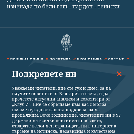
изненада по бели гащ... пардон - тениски
ВСИЧКИ НОВИНИ
ПОЛИТИКА
ИКОНОМИКА
СВЕТЪТ
Подкрепете ни
СПОРТ
КУЛТУРА
ТЕХНОЛОГИИ
КАЛЕЙДОСКОП
МНЕНИЯ
Уважаеми читатели, вие сте тук и днес, за да
научите новините от България и света, и да
прочетете актуални анализи и коментари от
„Клуб Z“. Ние се обръщаме към вас с молба –
имаме нужда от вашата подкрепа, за да
продължим. Вече години вие, читателите ни в 97
Общи условия
Политика за поверителност
държави на всички континенти по света,
отваряте всеки ден страницата ни в интернет в
Реклама
Партньори
Контакти
За Клуб Z
търсене на истинска, независима и качествена