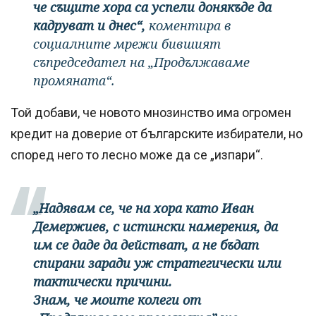
че същите хора са успели донякъде да
кадруват и днес“,
коментира в
социалните мрежи бившият
съпредседател на „Продължаваме
промяната“.
Той добави, че новото мнозинство има огромен
кредит на доверие от българските избиратели, но
според него то лесно може да се „изпари“.
„Надявам се, че на хора като Иван
Демержиев, с истински намерения, да
им се даде да действат, а не бъдат
спирани заради уж стратегически или
тактически причини.
Знам, че моите колеги от