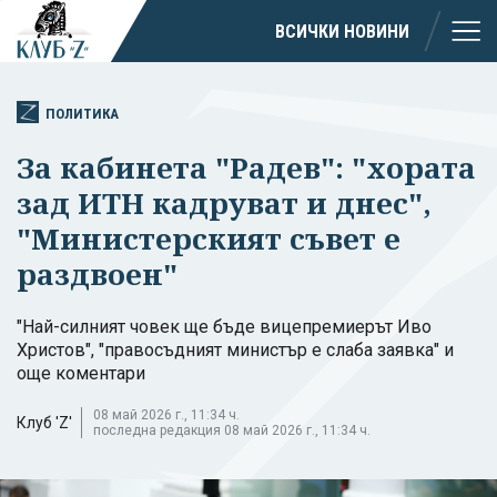
ВСИЧКИ НОВИНИ
ПОЛИТИКА
За кабинета "Радев": "хората
зад ИТН кадруват и днес",
"Министерският съвет е
раздвоен"
"Най-силният човек ще бъде вицепремиерът Иво
Христов", "правосъдният министър е слаба заявка" и
още коментари
08 май 2026 г., 11:34 ч.
Клуб 'Z'
последна редакция 08 май 2026 г., 11:34 ч.