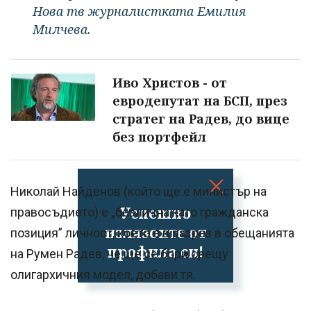
Нова тв журналистката Емилия
Милчева.
Иво Христов - от
евродепутат на БСП, през
стратег на Радев, до вице
без портфейл
Николай Найденов (който ще е министър на
Успешно
правосъдието) е „безлична като гражданска
излязохте от
позиция” личност, което е в разрез в обещанията
профила си!
на Румен Радев, че ще се бори срещу
олигархичния модел, добави тя.