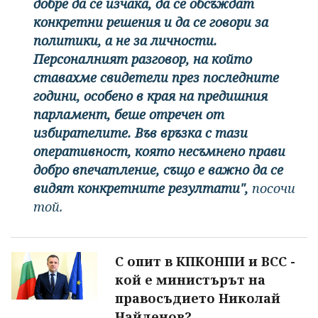
добре да се изчака, да се обсъждат
конкретни решения и да се говори за
политики, а не за личности.
Персоналният разговор, на който
ставахме свидетели през последните
години, особено в края на предишния
парламент, беше отречен от
избирателите. Във връзка с тази
оперативност, която несъмнено прави
добро впечатление, също е важно да се
видят конкретните резултати",
посочи
той.
С опит в КПКОНПИ и ВСС -
кой е министърът на
правосъдието Николай
Найденов?