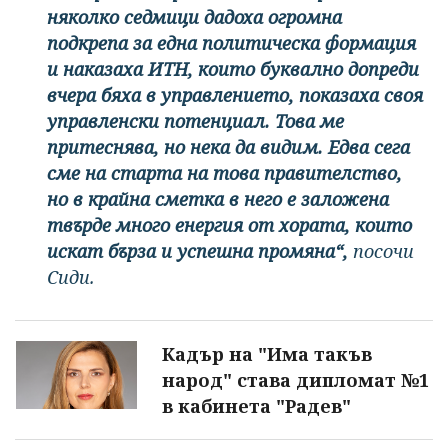
няколко седмици дадоха огромна
подкрепа за една политическа формация
и наказаха ИТН, които буквално допреди
вчера бяха в управлението, показаха своя
управленски потенциал. Това ме
притеснява, но нека да видим. Едва сега
сме на старта на това правителство,
но в крайна сметка в него е заложена
твърде много енергия от хората, които
искат бърза и успешна промяна“,
посочи
Сиди.
Кадър на "Има такъв
народ" става дипломат №1
в кабинета "Радев"