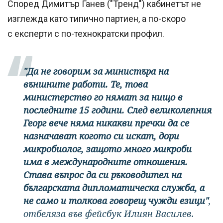
Според Димитър Ганев ("Тренд") кабинетът не
изглежда като типично партиен, а по-скоро
с експерти с по-технократски профил.
"Да не говорим за министъра на
външните работи. Те, това
министерство го нямат за нищо в
последните 15 години. След великолепния
Георг вече няма никакви пречки да се
назначават когото си искат, дори
микробиолог, защото много микроби
има в международните отношения.
Става въпрос да си ръководител на
българската дипломатическа служба, а
не само и толкова говорещ чужди езици"
,
отбеляза във фейсбук Илиян Василев.