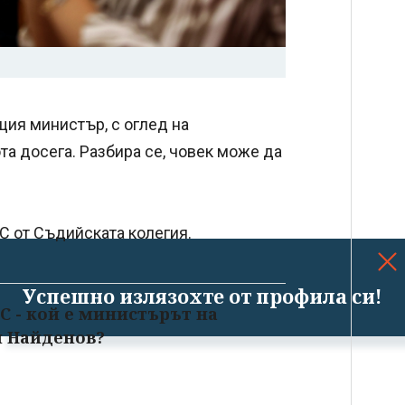
щия министър, с оглед на
та досега. Разбира се, човек може да
С от Съдийската колегия.
Успешно излязохте от профила си!
С - кой е министърът на
й Найденов?