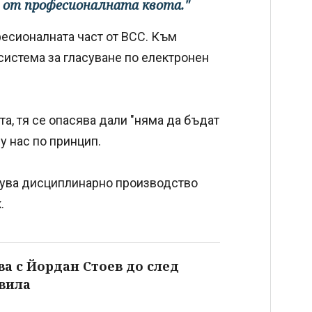
о от професионалната квота."
фесионалната част от ВСС. Към
истема за гласуване по електронен
та, тя се опасява дали "няма да бъдат
у нас по принцип.
азува дисциплинарно производство
.
ва с Йордан Стоев до след
авила