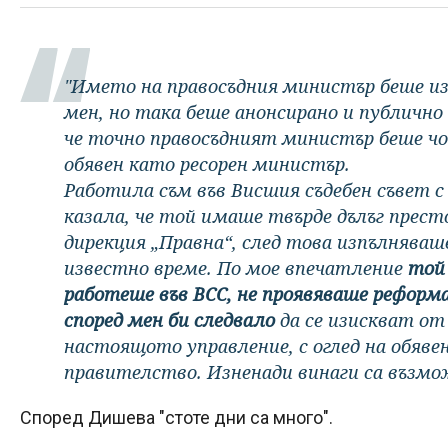
"Името на правосъдния министър беше изн
мен, но така беше анонсирано и публично 
че точно правосъдният министър беше чо
обявен като ресорен министър.
Работила съм във Висшия съдебен съвет с 
казала, че той имаше твърде дълъг прест
дирекция „Правна“, след това изпълняваш
известно време. По мое впечатление
той 
работеше във ВСС, не проявяваше реформ
според мен би следвало
да се изискват от
настоящото управление, с оглед на обяв
правителство. Изненади винаги са възмож
Според Дишева "стоте дни са много".