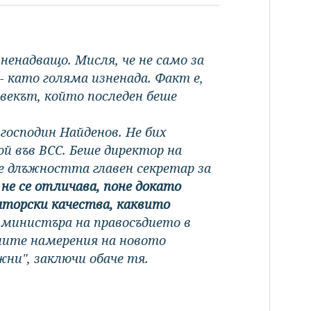
енадващо. Мисля, че не само за
- като голяма изненада. Факт е,
векът, който последен беше
господин Найденов. Не бих
ой във ВСС. Беше директор на
е длъжността главен секретар за
не се отличава, поне докато
аторски качества, каквито
 министъра на правосъдието в
ените намерения на новото
ни", заключи обаче тя.