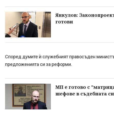
Янкулов: Законопроект
готови
Според думите ѝ служебният правосъден министър
предложенията си за реформи.
МП е готово с "матриц
шефове в съдебната с