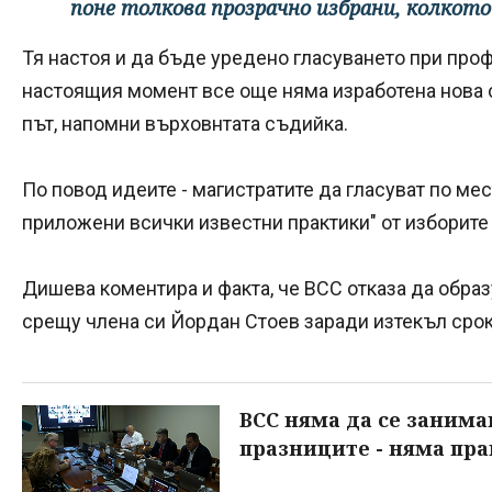
поне толкова прозрачно избрани, колкот
Тя настоя и да бъде уредено гласуването при про
настоящия момент все още няма изработена нова с
път, напомни върховнтата съдийка.
По повод идеите - магистратите да гласуват по мес
приложени всички известни практики" от изборите 
Дишева коментира и факта, че ВСС отказа да обр
срещу члена си Йордан Стоев заради изтекъл срок
ВСС няма да се занима
празниците - няма пр