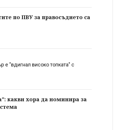
ите по ПВУ за правосъдието са
 е "вдигнал високо топката" с
а": какви хора да номинира за
истема