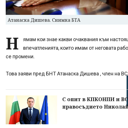
Атанаска Дишева. Снимка БТА
Н
ямам кои знае какви очаквания към настоя
впечатленията, които имам от неговата рабо
се промени.
Това заяви пред БНТ Атанаска Дишева , член на ВС
С опит в КПКОНПИ и ВС
правосъдието Никола