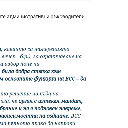
ите административни ръководители,
т, каквито са намеренията
ечер - б.р.), за ограничаване на
 избор поне на
 била добра стъпка към
м основните функции на ВСС – да
но решение на Съда на
аза, че
орган с изтекъл мандат,
рание и не е подновен навреме,
независимостта на съдиите
. ВСС
има пълното право да направи