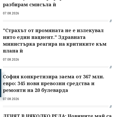
разбирам смисъла ѝ
07.08.2026
"Страхът от промяната не е излекувал
нито един пациент." Здравната
министърка реагира на критиките към
плана ѝ
07.08.2026
София конкретизира заема от 367 млн.
евро: 345 нови превозни средства и
ремонти на 20 булеварда
07.08.2026
ДЕНЯТ В НЯКОЛКО РЕДА: Новините май са