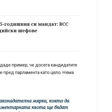
 5-годишния си мандат: ВСС
ъдийски шефове
 даде пример, че досега кандидатите
не пред парламента като цяло. Няма
законадателна мярка, която да
ламентарната квота ще бъдат