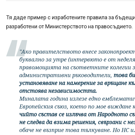
Тя даде пример с изработените правила за бъдещ
разработени от Министерството на правосъдието.
"Ако правителството внесе законопроек
буквално за утре (интервюто е от неделя в
правомощията на съответните колегии за
административни ръководители,
това би
установяване на намерение за връщане къ
отстоява независимостта.
Миналата година излезе едно емблематич
Европейския съюз, което по мое виждане к
чийто състав се излъчва от Народното съб
не следва да взима решения, свързани с 
обаче не възприе това тълкуване. Но НС 