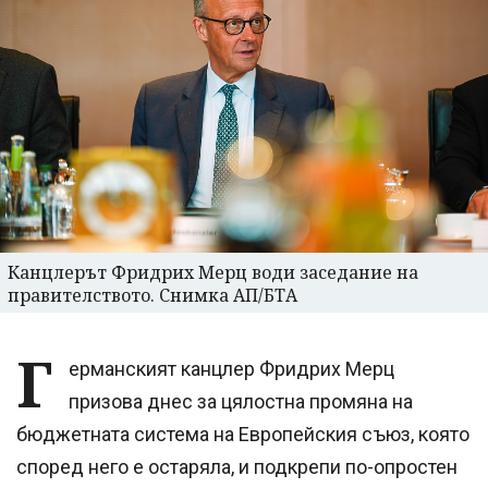
Канцлерът Фридрих Мерц води заседание на
правителството. Снимка АП/БТА
Г
ерманският канцлер Фридрих Мерц
призова днес за цялостна промяна на
бюджетната система на Европейския съюз, която
според него е остаряла, и подкрепи по-опростен