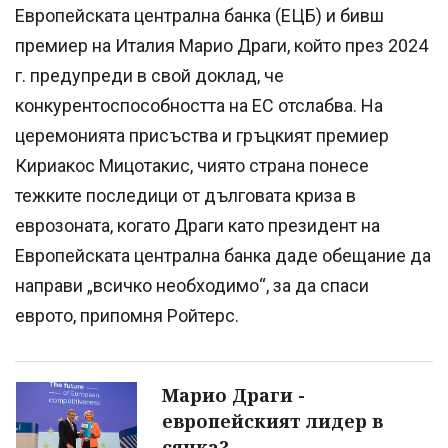
Европейската централна банка (ЕЦБ) и бивш
премиер на Италия Марио Драги, който през 2024
г. предупреди в свой доклад, че
конкурентоспособността на ЕС отслабва. На
церемонията присъства и гръцкият премиер
Кириакос Мицотакис, чиято страна понесе
тежките последици от дълговата криза в
еврозоната, когато Драги като президент на
Европейската централна банка даде обещание да
направи „всичко необходимо“, за да спаси
еврото, припомня Ройтерс.
Марио Драги -
европейският лидер в
сянка?