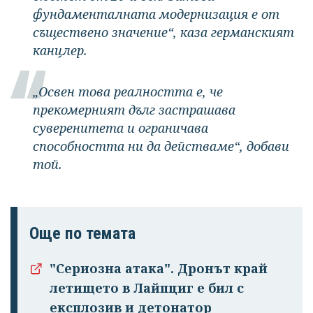
фундаменталната модернизация е от
съществено значение“, каза германският
канцлер.
„Освен това реалността е, че
прекомерният дълг застрашава
суверенитета и ограничава
способността ни да действаме“, добави
той.
Още по темата
"Сериозна атака". Дронът край
летището в Лайпциг е бил с
експлозив и детонатор