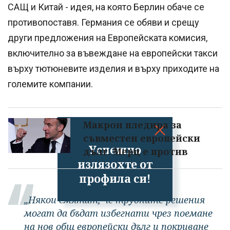
САЩ и Китай - идея, на която Берлин обаче се
противопоставя. Германия се обяви и срещу
други предложения на Европейската комисия,
включително за въвеждане на европейски такси
върху тютюневите изделия и върху приходите на
големите компании.
Макрон пледира за
съвместен европейски
Успешно
дълг. Мерц е против
излязохте от
профила си!
„Някои смятат, че трудните решения
могат да бъдат избегнати чрез поемане
на нов общ европейски дълг и покриване