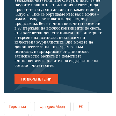
Уважаеми читатели, вие сте тук и днес, за да
научите новините от България и света, и да
прочетете актуални анализи и коментари от
„Клуб Z“. Ние се обръщаме към вас с молба –
имаме нужда от вашата подкрепа, за да
продължим. Вече години вие, читателите ни
в 97 държави на всички континенти по света,
отваряте всеки ден страницата ни в интернет
в търсене на истинска, независима и
качествена журналистика. Вие можете да
допринесете за нашия стремеж към
истината, неприкривана от финансови
зависимости. Можете да помогнете
единственият поръчител на съдържание да
сте вие – читателите.
ПОДКРЕПЕТЕ НИ
Германия
Фридрих Мерц
ЕС