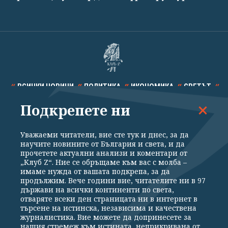
ВСИЧКИ НОВИНИ
ПОЛИТИКА
ИКОНОМИКА
СВЕТЪТ
Подкрепете ни
СПОРТ
КУЛТУРА
ТЕХНОЛОГИИ
КАЛЕЙДОСКОП
МНЕНИЯ
Уважаеми читатели, вие сте тук и днес, за да
научите новините от България и света, и да
прочетете актуални анализи и коментари от
„Клуб Z“. Ние се обръщаме към вас с молба –
имаме нужда от вашата подкрепа, за да
продължим. Вече години вие, читателите ни в 97
Общи условия
Политика за поверителност
държави на всички континенти по света,
отваряте всеки ден страницата ни в интернет в
Реклама
Партньори
Контакти
За Клуб Z
търсене на истинска, независима и качествена
Екип
Подкрепете ни
журналистика. Вие можете да допринесете за
нашия стремеж към истината, неприкривана от