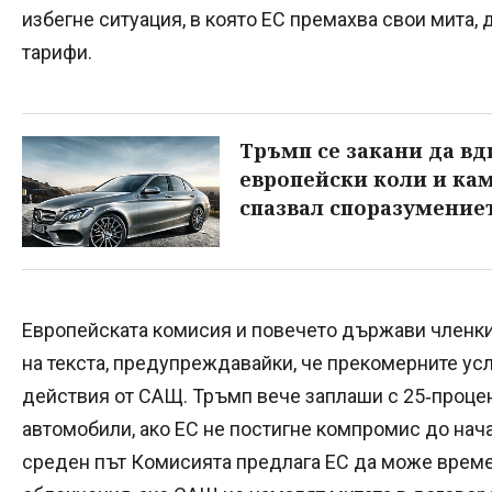
избегне ситуация, в която ЕС премахва свои мита,
тарифи.
Тръмп се закани да вд
европейски коли и кам
спазвал споразумение
Европейската комисия и повечето държави членки
на текста, предупреждавайки, че прекомерните ус
действия от САЩ. Тръмп вече заплаши с 25‑проце
автомобили, ако ЕС не постигне компромис до нача
среден път Комисията предлага ЕС да може време