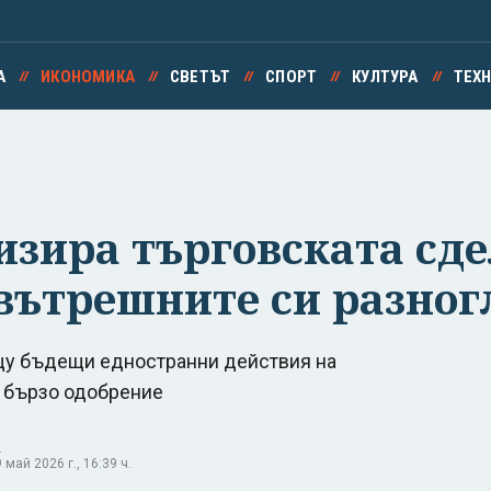
А
ИКОНОМИКА
СВЕТЪТ
СПОРТ
КУЛТУРА
ТЕХ
изира търговската сде
вътрешните си разног
щу бъдещи едностранни действия на
т бързо одобрение
.
май 2026 г., 16:39 ч.