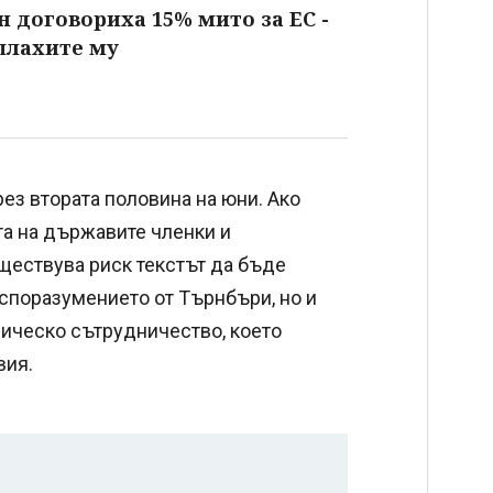
 договориха 15% мито за ЕС -
плахите му
ез втората половина на юни. Ако
а на държавите членки и
ществува риск текстът да бъде
 споразумението от Търнбъри, но и
мическо сътрудничество, което
вия.