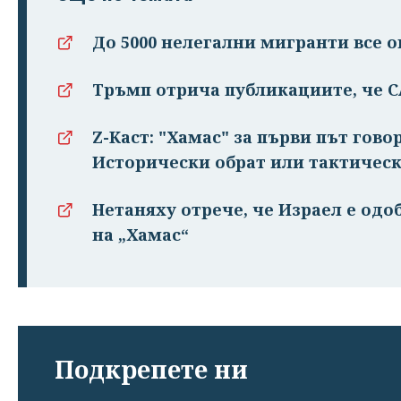
До 5000 нелегални мигранти все о
Тръмп отрича публикациите, че 
Z-Каст: "Хамас" за първи път гово
Исторически обрат или тактическ
Нетаняху отрече, че Израел е одо
на „Хамас“
Подкрепете ни