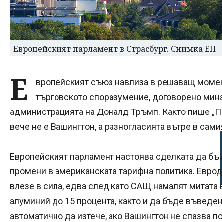
Европейският парламент в Страсбург. Снимка ЕП
Е
вропейският съюз навлиза в решаващ момен
търговското споразумение, договорено мин
администрацията на Доналд Тръмп. Както пише „П
вече не е Вашингтон, а разногласията вътре в сами
Европейският парламент настоява сделката да бъ
промени в американската тарифна политика. Еврод
влезе в сила, едва след като САЩ намалят митата
алуминий до 15 процента, както и да бъде въведен
автоматично да изтече, ако Вашингтон не спазва п