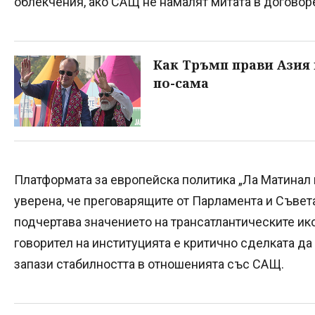
облекчения, ако САЩ не намалят митата в договор
Как Тръмп прави Азия в
по-сама
Платформата за европейска политика „Ла Матинал
уверена, че преговарящите от Парламента и Съвет
подчертава значението на трансатлантическите и
говорител на институцията е критично сделката да
запази стабилността в отношенията със САЩ.