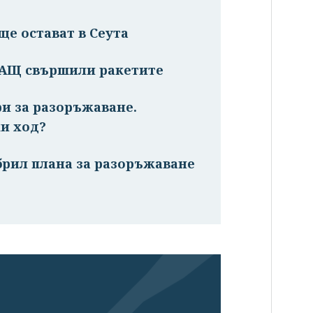
ще остават в Сеута
САЩ свършили ракетите
ри за разоръжаване.
и ход?
брил плана за разоръжаване