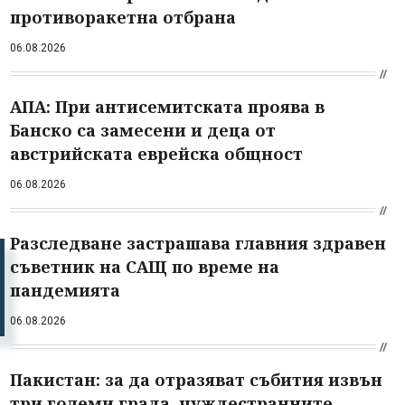
противоракетна отбрана
06.08.2026
АПА: При антисемитската проява в
Банско са замесени и деца от
австрийската еврейска общност
06.08.2026
Разследване застрашава главния здравен
съветник на САЩ по време на
пандемията
06.08.2026
Пакистан: за да отразяват събития извън
три големи града, чуждестранните