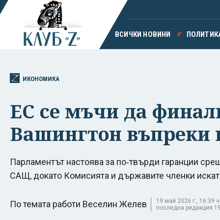
ВСИЧКИ НОВИНИ
ПОЛИТИК
ИКОНОМИКА
ЕС се мъчи да финал
Вашингтон въпреки 
Парламентът настоява за по‑твърди гаранции сре
САЩ, докато Комисията и държавите членки иска
19 май 2026 г., 16:39 ч
По темата работи Веселин Желев
последна редакция 19 