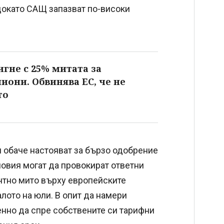
 докато САЩ запазват по-високи
игне с 25% митата за
иони. Обвинява ЕС, че не
то
 обаче настояват за бързо одобрение
ловия могат да провокират ответни
нтно мито върху европейските
лото на юли. В опит да намери
нно да спре собствените си тарифни