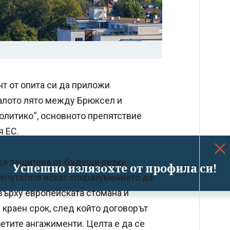
т от опита си да приложи
алото лято между Брюксел и
олитико“, основното препятствие
я ЕС.
де защитена от бъдещи резки
Успешно излязохте от профила си!
епутатите искат споразумението да
 върху европейската стомана и
 краен срок, след който договорът
оетите ангажименти. Целта е да се