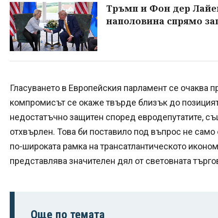
Тръмп и Фон дер Лайен
наполовина спрямо за
Гласуването в Европейския парламент се очаква пр
компромисът се окаже твърде близък до позицият
недостатъчно защитен според евродепутатите, съ
отхвърлен. Това би поставило под въпрос не само
по-широката рамка на трансатлантическото иконо
представлява значителен дял от световната търго
Още по темата