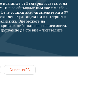
е новините от България и света, и да
“. Ние се обръщаме към вас с молба –
Вече години вие, читателите ни в 97
секи ден страницата ни в интернет в
налистика. Вие можете да
икривана от финансови зависимости.
държание да сте вие – читателите.
Съвет на ЕС