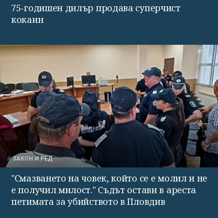
75-годишен дилър продава суперчист
кокаин
ЗАКОН И РЕД
"Смазването на човек, който се е молил и не
е получил милост." Съдът остави в ареста
петимата за убийството в Пловдив