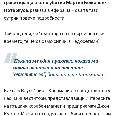
гравитираща около убития Мартин Божанов-
Нотариуса
, разказа в ефира на Нова тв тази
сутрин повече подробности.
Той сподели, че "тези хора са ни поръчали във
времето, те не са само силни, а недосегами".
"Покани ме един приятел, показа ми
моята визитка и на нея пише -
"очистете го",
допълни още Каламарис.
Както и Клуб Z писа, Каламарис е представител у
нас на инвеститори, представляващи интересите
на гръцкия корабен магнат и предприемач Джон
Кустас. И които твърдят, че са били преследвани