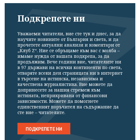
Подкрепете ни
Уважаеми читатели, вие сте тук и днес, за да
научите новините от България и света, и да
прочетете актуални анализи и коментари от
„Клуб Z“. Ние се обръщаме към вас с молба –
имаме нужда от вашата подкрепа, за да
продължим. Вече години вие, читателите ни
в 97 държави на всички континенти по света,
отваряте всеки ден страницата ни в интернет
в търсене на истинска, независима и
качествена журналистика. Вие можете да
допринесете за нашия стремеж към
истината, неприкривана от финансови
зависимости. Можете да помогнете
единственият поръчител на съдържание да
сте вие – читателите.
ПОДКРЕПЕТЕ НИ