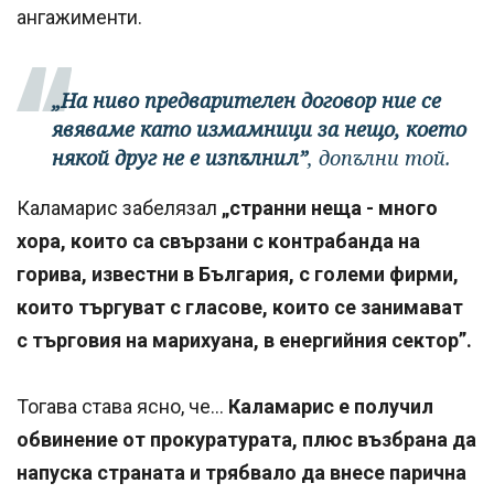
ангажименти.
„На ниво предварителен договор ние се
явяваме като измамници за нещо, което
някой друг не е изпълнил”
, допълни той.
Каламарис забелязал
„странни неща - много
хора, които са свързани с контрабанда на
горива, известни в България, с големи фирми,
които търгуват с гласове, които се занимават
с търговия на марихуана, в енергийния сектор”.
Тогава става ясно, че...
Каламарис е получил
обвинение от прокуратурата, плюс възбрана да
напуска страната и трябвало да внесе парична