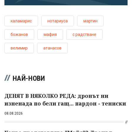
каламарис
нотариуса
мартин
божанов
мафия
с радстване
велимир
атанасов
НАЙ-НОВИ
ДЕНЯТ В НЯКОЛКО РЕДА: дронът ни
изненада по бели гащ... пардон - тениски
08.08.2026