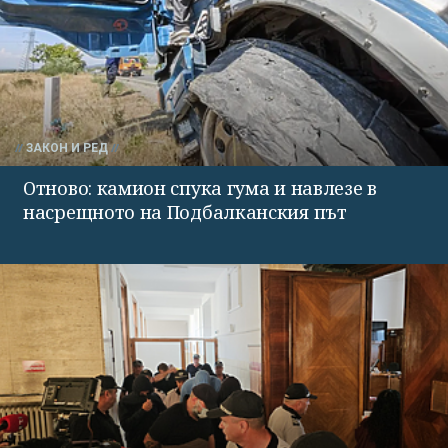
ЗАКОН И РЕД
Отново: камион спука гума и навлезе в
насрещното на Подбалканския път