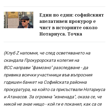
Един по един: софийският
апелативен прокурор е
чист в историите около
Нотариуса. Точка
(Клуб Z напомня, че след осветяването на
скандала Прокурорската колегия на
ВСС направи "фамозно" разследване - да
привика всички участнници във въпросния
годишен банкет на Софийската районна
прокуратура, на който са присъствали Нотариуса
и Атанасов. За огромна "изненада", оказа се, че
никой не знае нищо - кой ги е поканил, как са се