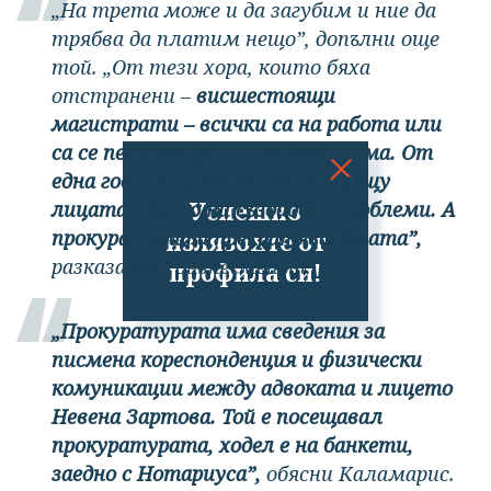
„На трета може и да загубим и ние да
трябва да платим нещо”, допълни още
той. „От тези хора, които бяха
отстранени –
висшестоящи
магистрати – всички са на работа или
са се пенсионирали. Виновен няма. От
една година пускаме жалби срещу
Успешно
лицата, които ни създадоха проблеми. А
прокуратурата прекратява делата”,
излязохте от
разказа още бизнесменът.
профила си!
„Прокуратурата има сведения за
писмена кореспонденция и физически
комуникации между адвоката и лицето
Невена Зартова. Той е посещавал
прокуратурата, ходел е на банкети,
заедно с Нотариуса”,
обясни Каламарис.