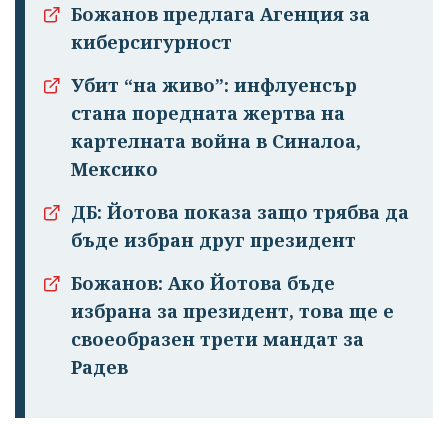
Божанов предлага Агенция за
киберсигурност
Убит “на живо”: инфлуенсър
стана поредната жертва на
картелната война в Синалоа,
Мексико
ДБ: Йотова показа защо трябва да
бъде избран друг президент
Божанов: Ако Йотова бъде
избрана за президент, това ще е
своеобразен трети мандат за
Радев