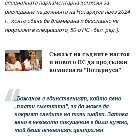
специалната парламентарна комисия за
раследване на деянията на Нотариуса през 2024
г., която обаче бе бламирана и безславно не
продължи в следващото, 50-о НС - бел. ред.).
Съюзът на съдиите настоя
и новото НС да продължи
комисията "Нотариуса"
„Божанов е единственият, който явно
„плати сметката”, за да може да
покрият следите на тази шайка. Затова
явно е неговото покушение е било нужно,
той беше основният централен