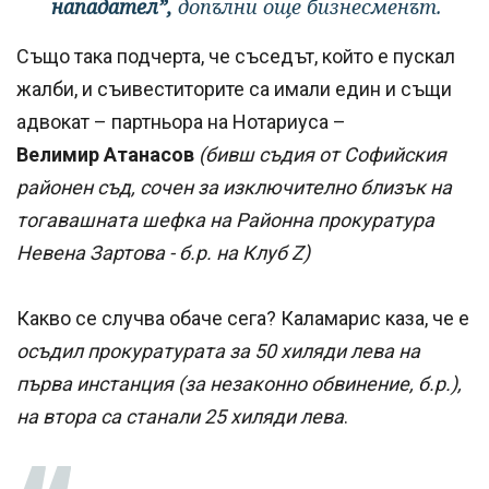
нападател”,
допълни още бизнесменът.
Също така подчерта, че съседът, който е пускал
жалби, и съивеститорите са имали един и същи
адвокат – партньора на Нотариуса –
Велимир Атанасов
(бивш съдия от Софийския
районен съд, сочен за изключително близък на
тогавашната шефка на Районна прокуратура
Невена Зартова - б.р. на Клуб Z)
Какво се случва обаче сега? Каламарис каза, че е
осъдил прокуратурата за 50 хиляди лева на
първа инстанция (за незаконно обвинение, б.р.),
на втора са станали 25 хиляди лева
.