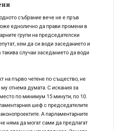
ени
одното събрание вече не е пръв
може еднолично да прави промени в
тарните групи на председателски
епутат, хем да си води заседанието и
в такива случаи заседанието да води
кт на първо четене по същество, не
 му отнема думата. С искания за
вместо по минимум 15 минути, по 10.
рламентарния шеф с председателите
законопроектите. А парламентарните
ече няма да могат сами да предлагат