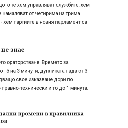
ото те хем управляват службите, хем
се намаляват от четирима на трима
- хем партиите в новия парламент са
 не знае
то ораторстване. Времето за
т 5 на 3 минути, дупликата пада от 3
едващо свое изказване дори по
правно-технически и то до 1 минута.
ндални промени в правилника
нов