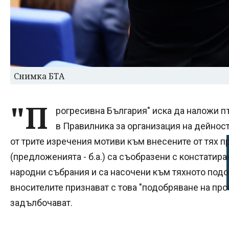
Снимка БТА
"П
рогресивна България" иска да наложи п
в Правилника за организация на дейнос
от трите изречения мотиви към внесените от тях п
(предложенията - б.а.) са съобразени с констатир
народни събрания и са насочени към тяхното подо
вносителите признават с това "подобряване на про
задълбочават.