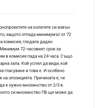
онопроектите на колегите си извън
ото, защото отпада минимумът от 72
на комисия, гледала даден
. Минимум 72-часовият срок за
им в комисия пада на 24 часа. Също
арна зала. Кой успял да види, кой
за гласуване и това е. И особено
 на опозицията. Причината е, че
да е нужно мнозинство от 2/3 в
веното си мнозинство ПБ ще може да