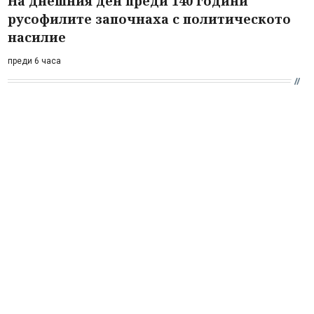
На днешния ден преди 140 години
русофилите започнаха с политическото
насилие
преди 6 часа