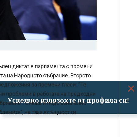
ълен диктат в парламента с промени
тта на Народното събрание. Второто
редложения за промени гласи: "Те
ани проблеми в работата на предходни
Успешно излязохте от профила си!
бряване". Сякаш и подсъзнателно
блемите", че така всъщност ги