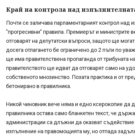
Край на контрола над изпълнителната
Почти се заличава парламентарният контрол над и
"прогресивни" правила. Премиерът и министрите в
отговарят на депутатски въпроси, защото ще могат 
досега отлагането бе ограничено до 2 пъти по ува
ще има правителствена пропаганда от трибуната н
правителството ще идват да отговарят само на уд
собственото мнозинство. Позата практика и от пре
бетонирано в правилника.
Никой чиновник вече няма и едно ксерокопие да да
правилника остава само бланкетен текст, че държа
администрации са длъжни да оказват съдействие 
изпълнение на правомощията му, но отпада задъл