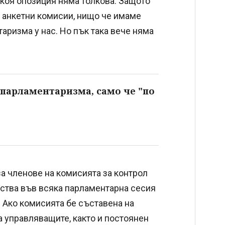
икоя опозиция няма толкова. Защото
 анкетни комисии, нищо че имаме
таризма у нас. Но пък така вече няма
 парламентаризма, само че "по
за членове на комисията за контрол
лства във всяка парламентарна сесия
 Ако комисията бе съставена на
 управляващите, както и постоянен