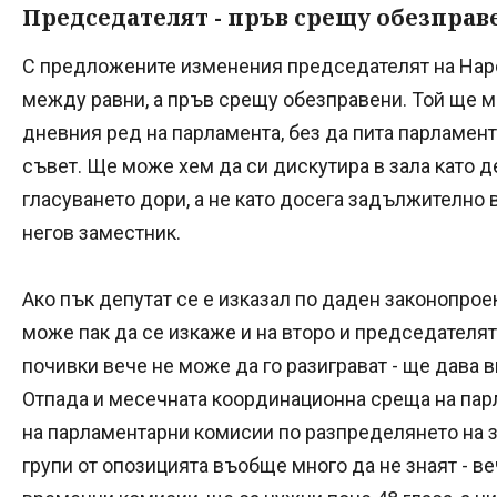
Председателят - пръв срещу обезправ
С предложените изменения председателят на Нар
между равни, а пръв срещу обезправени. Той ще 
дневния ред на парламента, без да пита парламен
съвет. Ще може хем да си дискутира в зала като д
гласуването дори, а не като досега задължително 
негов заместник.
Ако пък депутат се е изказал по даден законопрое
може пак да се изкаже и на второ и председателят
почивки вече не може да го разиграват - ще дава 
Отпада и месечната координационна среща на па
на парламентарни комисии по разпределянето на 
групи от опозицията въобще много да не знаят - в