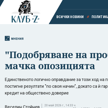
ВСИЧКИ НОВИНИ
ПОЛИТИК
МНЕНИЯ
"Подобряване на про
мачка опозицията
Единственото логично оправдание за този ход на п
постигне резултати "по своя начин", докато са ѝ г
кредит на обществено доверие
20 май 2026 г., 14:33 ч.
Веселин Стойнев