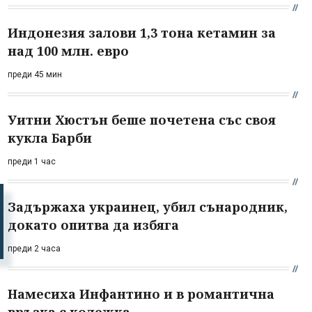
Индонезия залови 1,3 тона кетамин за
над 100 млн. евро
преди 45 мин
Уитни Хюстън беше почетена със своя
кукла Барби
преди 1 час
Задържаха украинец, убил сънародник,
докато опитва да избяга
преди 2 часа
Намесиха Инфантино и в романтична
връзка с колежка