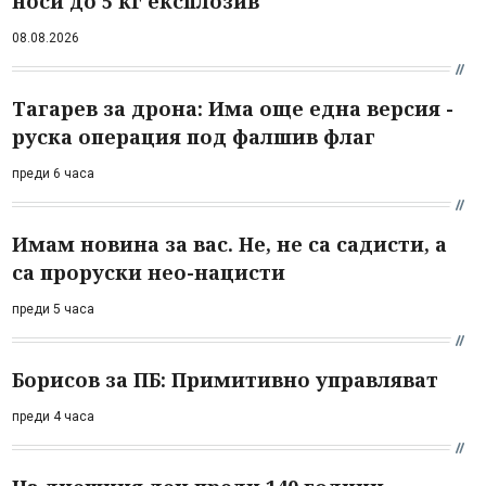
носи до 5 кг експлозив
08.08.2026
Тагарев за дрона: Има още една версия -
руска операция под фалшив флаг
преди 6 часа
Имам новина за вас. Не, не са садисти, а
са проруски нео-нацисти
преди 5 часа
Борисов за ПБ: Примитивно управляват
преди 4 часа