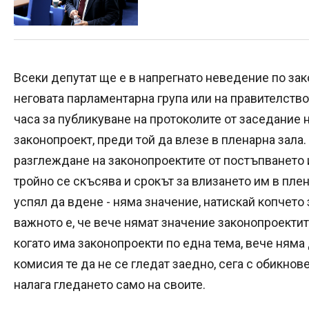
Всеки депутат ще е в напрегнато неведение по зак
неговата парламентарна група или на правителств
часа за публикуване на протоколите от заседание 
законопроект, преди той да влезе в пленарна зала
разглеждане на законопроектите от постъпването 
тройно се скъсява и срокът за влизането им в плен
успял да вдене - няма значение, натискай копчето 
важното е, че вече нямат значение законопроектите
когато има законопроекти по една тема, вече няма 
комисия те да не се гледат заедно, сега с обикно
налага гледането само на своите.