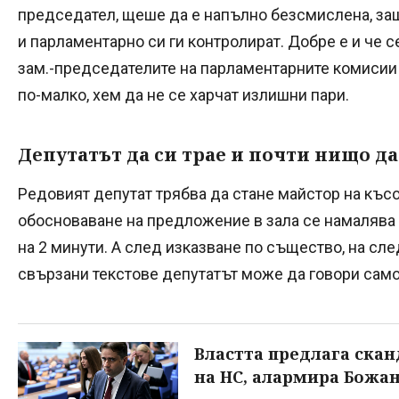
председател, щеше да е напълно безсмислена, защ
и парламентарно си ги контролират. Добре е и че 
зам.-председателите на парламентарните комисии 
по-малко, хем да не се харчат излишни пари.
Депутатът да си трае и почти нищо да
Редовият депутат трябва да стане майстор на късо
обосноваване на предложение в зала се намалява о
на 2 минути. А след изказване по същество, на сл
свързани текстове депутатът може да говори само 
Властта предлага ска
на НС, алармира Божа