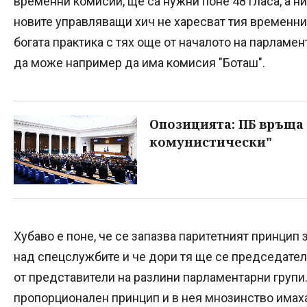
временни комисии, ще са нужни поне 48 гласа, а н
новите управляващи хич не харесват тия временни
богата практика с тях още от началото на парламен
да може например да има комисия "Боташ".
Опозицията: ПБ връща
комунистически"
Хубаво е поне, че се запазва паритетният принцип 
над спецслужбите и че дори тя ще се председате
от представители на разлини парламентарни групи.
пропорционален принцип и в нея мнозинство имаха