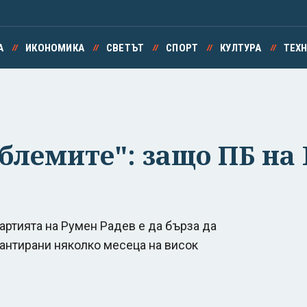
А
ИКОНОМИКА
СВЕТЪТ
СПОРТ
КУЛТУРА
ТЕХ
блемите": защо ПБ на
артията на Румен Радев е да бърза да
арантирани няколко месеца на висок