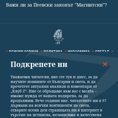
Важи ли за Пеевски законът "Магнитски"?
ВСИЧКИ НОВИНИ
ПОЛИТИКА
ИКОНОМИКА
СВЕТЪТ
Подкрепете ни
СПОРТ
КУЛТУРА
ТЕХНОЛОГИИ
КАЛЕЙДОСКОП
МНЕНИЯ
Уважаеми читатели, вие сте тук и днес, за да
научите новините от България и света, и да
прочетете актуални анализи и коментари от
„Клуб Z“. Ние се обръщаме към вас с молба –
имаме нужда от вашата подкрепа, за да
продължим. Вече години вие, читателите ни в 97
Общи условия
Политика за поверителност
държави на всички континенти по света,
отваряте всеки ден страницата ни в интернет в
Реклама
Партньори
Контакти
За Клуб Z
търсене на истинска, независима и качествена
Екип
Подкрепете ни