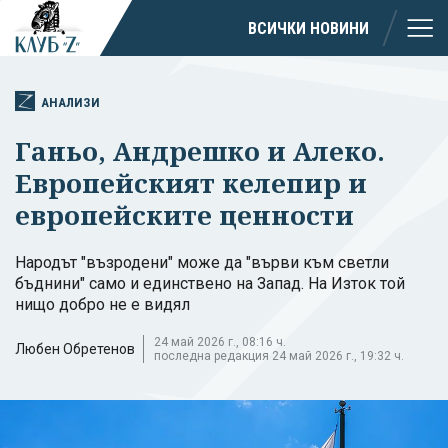
ВСИЧКИ НОВИНИ
АНАЛИЗИ
Ганьо, Андрешко и Алеко.
Европейският келепир и
европейските ценности
Народът "възродени" може да "върви към светли
бъднини" само и единствено на Запад. На Изток той
нищо добро не е видял
24 май 2026 г., 08:16 ч.
Любен Обретенов
последна редакция 24 май 2026 г., 19:32 ч.