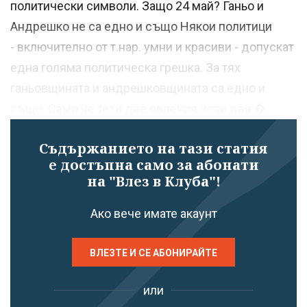
политически символи. Защо 24 май? Ганьо и
Андрешко не са едно и също Някои политици
- включително от т.нар. умни и красиви - допускат
една голяма политическа грешка. За тях
ганьовщината и андрешковщината са едно и
също. Само че тези две явления, тези два �...
Съдържанието на тази статия
е достъпна само за абонати
на "Влез в Клуба"!
Ако вече имате акаунт
ВЛЕЗТЕ И СЕ АБОНИРАЙТЕ
или