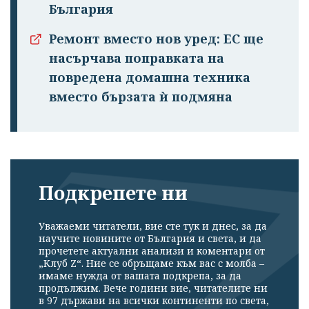
България
Ремонт вместо нов уред: ЕС ще
насърчава поправката на
повредена домашна техника
вместо бързата ѝ подмяна
Подкрепете ни
Успешно
излязохте от
Уважаеми читатели, вие сте тук и днес, за да
научите новините от България и света, и да
профила си!
прочетете актуални анализи и коментари от
„Клуб Z“. Ние се обръщаме към вас с молба –
имаме нужда от вашата подкрепа, за да
продължим. Вече години вие, читателите ни
в 97 държави на всички континенти по света,