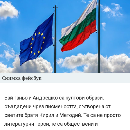
Снимка фейсбук
Бай Ганьо и Андрешко са култови образи,
създадени чрез писмеността, сътворена от
светите братя Кирил и Методий. Те са не просто
литературни герои, те са обществени и