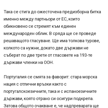
Така се стига до ожесточена предизборна битка
именно между партньори от ЕС, които
обикновено се стремят към единен
международен облик. В сряда ще се проведе
решаващото гласуване. Ще има толкова турове,
колкото са нужни, докато две държави не
съберат по две трети от гласовете на 193-те
държави членки на ООН.
Португалия се смята за фаворит: стара морска
нация с отлични връзки както с
португалскоезичните, така и с испаноезичните
държави, която отрано си осигури подкрепа.
Затова общото очакване е, че надпреварата ще