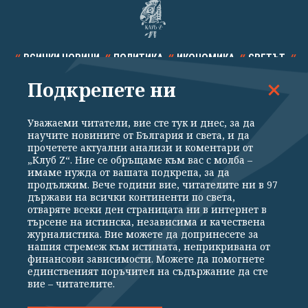
ВСИЧКИ НОВИНИ
ПОЛИТИКА
ИКОНОМИКА
СВЕТЪТ
Подкрепете ни
СПОРТ
КУЛТУРА
ТЕХНОЛОГИИ
КАЛЕЙДОСКОП
МНЕНИЯ
Уважаеми читатели, вие сте тук и днес, за да
научите новините от България и света, и да
прочетете актуални анализи и коментари от
„Клуб Z“. Ние се обръщаме към вас с молба –
имаме нужда от вашата подкрепа, за да
продължим. Вече години вие, читателите ни в 97
Общи условия
Политика за поверителност
държави на всички континенти по света,
отваряте всеки ден страницата ни в интернет в
Реклама
Партньори
Контакти
За Клуб Z
търсене на истинска, независима и качествена
Екип
Подкрепете ни
журналистика. Вие можете да допринесете за
нашия стремеж към истината, неприкривана от
финансови зависимости. Можете да помогнете
единственият поръчител на съдържание да сте
Издател на www.clubz.bg е „Клуб Зебра Медия“ ЕООД, София, ул. "Алеко
вие – читателите.
Константинов" 3. Всички права запазени 2026 „Клуб Зебра Медия“
ЕООД.
Препечатването на материали, снимки и видео от www.clubz.bg без