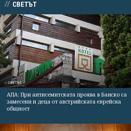
СВЕТЪТ
СВЕТЪТ
АПА: При антисемитската проява в Банско са
замесени и деца от австрийската еврейска
общност