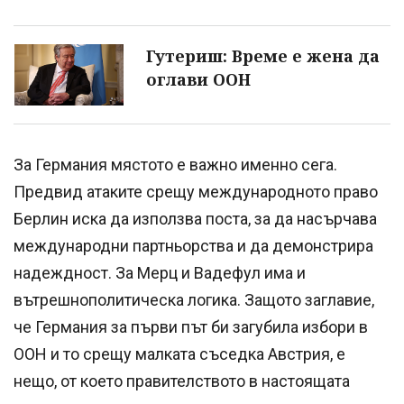
Гутериш: Време е жена да
оглави ООН
За Германия мястото е важно именно сега.
Предвид атаките срещу международното право
Берлин иска да използва поста, за да насърчава
международни партньорства и да демонстрира
надеждност. За Мерц и Вадефул има и
вътрешнополитическа логика. Защото заглавие,
че Германия за първи път би загубила избори в
ООН и то срещу малката съседка Австрия, е
нещо, от което правителството в настоящата