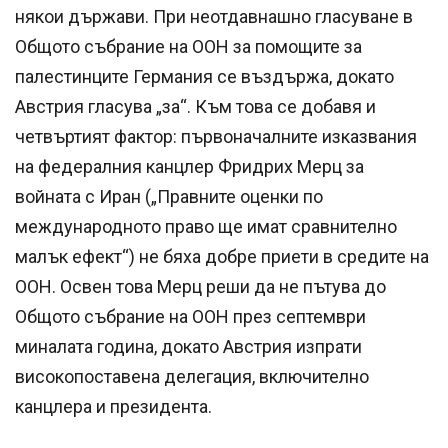
някои държави. При неотдавнашно гласуване в
Общото събрание на ООН за помощите за
палестинците Германия се въздържа, докато
Австрия гласува „за“. Към това се добавя и
четвъртият фактор: първоначалните изказвания
на федералния канцлер Фридрих Мерц за
войната с Иран („Правните оценки по
международното право ще имат сравнително
малък ефект“) не бяха добре приети в средите на
ООН. Освен това Мерц реши да не пътува до
Общото събрание на ООН през септември
миналата година, докато Австрия изпрати
високопоставена делегация, включително
канцлера и президента.