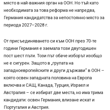
място в най-важния орган на ООН. Но тъй като
необходимата за това реформа не напредва,
Германия кандидатства за непостоянно място за
периода 2027–2028 г.
От присъединяването си към ООН през 70-те
години Германия е заемала този двугодишен
пост шест пъти. Този път обаче изборът изобщо
не е сигурен. Защото в „групата на
западноевропейските и други държави“ в ООН –
която освен западната половина на Европа
включва и САЩ, Канада, Турция, Израел и
Австралия – се избират две места, но има трима
кандидати: освен Германия, влизане искат и
Португалия и Австрия.