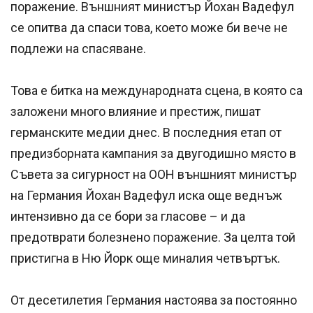
поражение. Външният министър Йохан Вадефул
се опитва да спаси това, което може би вече не
подлежи на спасяване.
Това е битка на международната сцена, в която са
заложени много влияние и престиж, пишат
германските медии днес. В последния етап от
предизборната кампания за двугодишно място в
Съвета за сигурност на ООН външният министър
на Германия Йохан Вадефул иска още веднъж
интензивно да се бори за гласове – и да
предотврати болезнено поражение. За целта той
пристигна в Ню Йорк още миналия четвъртък.
От десетилетия Германия настоява за постоянно