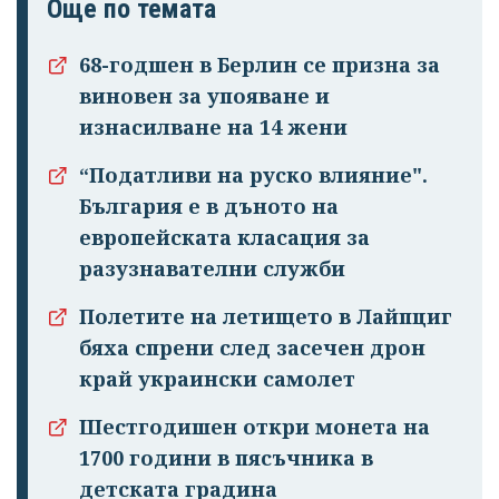
Още по темата
68-годшен в Берлин се призна за
виновен за упояване и
изнасилване на 14 жени
“Податливи на руско влияние".
България е в дъното на
европейската класация за
разузнавателни служби
Полетите на летището в Лайпциг
бяха спрени след засечен дрон
край украински самолет
Шестгодишен откри монета на
1700 години в пясъчника в
детската градина