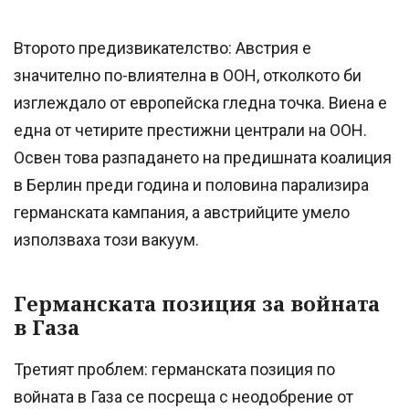
Второто предизвикателство: Австрия е
значително по-влиятелна в ООН, отколкото би
изглеждало от европейска гледна точка. Виена е
една от четирите престижни централи на ООН.
Освен това разпадането на предишната коалиция
в Берлин преди година и половина парализира
германската кампания, а австрийците умело
използваха този вакуум.
Германската позиция за войната
в Газа
Третият проблем: германската позиция по
войната в Газа се посреща с неодобрение от