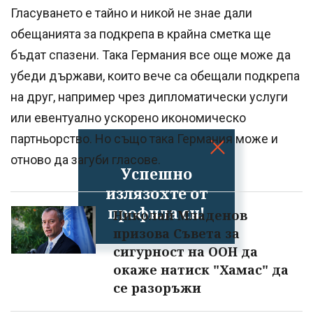
Гласуването е тайно и никой не знае дали
обещанията за подкрепа в крайна сметка ще
бъдат спазени. Така Германия все още може да
убеди държави, които вече са обещали подкрепа
на друг, например чрез дипломатически услуги
или евентуално ускорено икономическо
партньорство. Но също така Германия може и
отново да загуби гласове.
Успешно
излязохте от
профила си!
Николай Младенов
призова Съвета за
сигурност на ООН да
окаже натиск "Хамас" да
се разоръжи