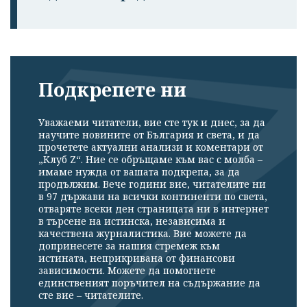
Подкрепете ни
Уважаеми читатели, вие сте тук и днес, за да
научите новините от България и света, и да
прочетете актуални анализи и коментари от
„Клуб Z“. Ние се обръщаме към вас с молба –
имаме нужда от вашата подкрепа, за да
продължим. Вече години вие, читателите ни
в 97 държави на всички континенти по света,
отваряте всеки ден страницата ни в интернет
в търсене на истинска, независима и
качествена журналистика. Вие можете да
допринесете за нашия стремеж към
истината, неприкривана от финансови
зависимости. Можете да помогнете
единственият поръчител на съдържание да
сте вие – читателите.