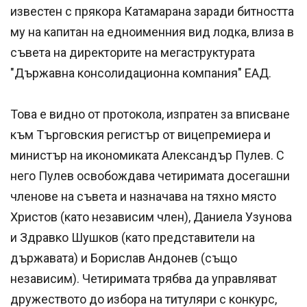
известен с прякора Катамарана заради битността
му на капитан на едноименния вид лодка, влиза в
съвета на директорите на мегаструктурата
"Държавна консолидационна компания" ЕАД.
Това е видно от протокола, изпратен за вписване
към Търговския регистър от вицепремиера и
министър на икономиката Александър Пулев. С
него Пулев освобождава четиримата досегашни
членове на съвета и назначава на тяхно място
Христов (като независим член), Даниела Узунова
и Здравко Шушков (като представители на
държавата) и Борислав Андонев (също
независим). Четиримата трябва да управляват
дружеството до избора на титуляри с конкурс,