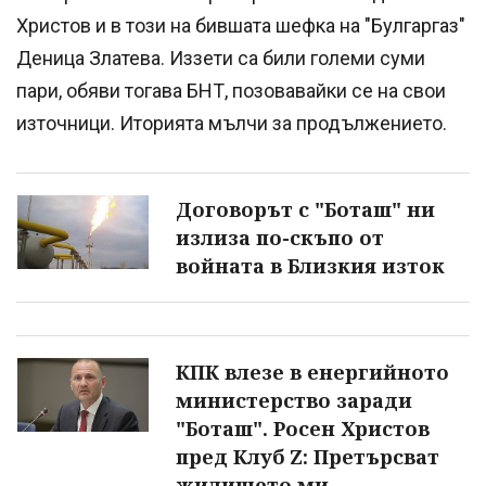
Христов и в този на бившата шефка на "Булгаргаз"
Деница Златева. Иззети са били големи суми
пари, обяви тогава БНТ, позовавайки се на свои
източници. Иторията мълчи за продължението.
Договорът с "Боташ" ни
излиза по-скъпо от
войната в Близкия изток
КПК влезе в енергийното
министерство заради
"Боташ". Росен Христов
пред Клуб Z: Претърсват
жилището ми