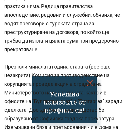
практика няма. Редица правителства
впоследствие, редовни и служебни, обявиха, че
водят преговори с турската страна за
преструктуриране на договора, по който ще
трябва да изплати цялата сума при предсрочно
прекратяване.
През юли миналата година старата (все още
незакрита) Комисия за противодействие на
корупцията проведе акция в сградата на
Министерството на енергетиката, както и в
Успешно
излязохте от
офисите на "Булгартрансгаз" и "Булгаргаз" заради
профила си!
сделката. Досъдебното производство бе
образувано от Софийска градска прокуратура.
Извършвани бяха и претърсвания - и в дома на