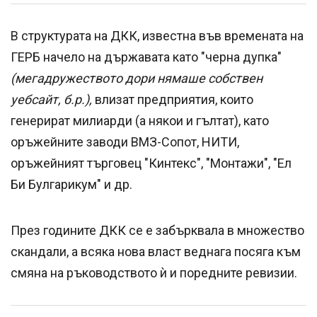
В структурата на ДКК, известна във времената на
ГЕРБ начело на държавата като "черна дупка"
(мегадружеството дори нямаше собствен
уебсайт, б.р.),
влизат предприятия, които
генерират милиарди (а някои и гълтат), като
оръжейните заводи ВМЗ-Сопот, НИТИ,
оръжейният търговец "Кинтекс", "Монтажи", "Ел
Би Булгарикум" и др.
През годините ДКК се е забърквала в множество
скандали, а всяка нова власт веднага посяга към
смяна на ръководството ѝ и поредните ревизии.