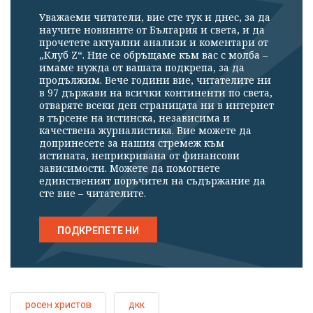
Уважаеми читатели, вие сте тук и днес, за да
научите новините от България и света, и да
прочетете актуални анализи и коментари от
„Клуб Z“. Ние се обръщаме към вас с молба –
имаме нужда от вашата подкрепа, за да
продължим. Вече години вие, читателите ни
в 97 държави на всички континенти по света,
отваряте всеки ден страницата ни в интернет
в търсене на истинска, независима и
качествена журналистика. Вие можете да
допринесете за нашия стремеж към
истината, неприкривана от финансови
зависимости. Можете да помогнете
единственият поръчител на съдържание да
сте вие – читателите.
ПОДКРЕПЕТЕ НИ
росен христов
дкк