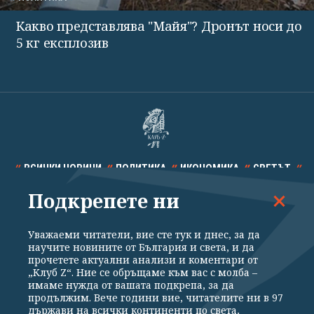
Какво представлява "Майя"? Дронът носи до
5 кг експлозив
ВСИЧКИ НОВИНИ
ПОЛИТИКА
ИКОНОМИКА
СВЕТЪТ
Подкрепете ни
СПОРТ
КУЛТУРА
ТЕХНОЛОГИИ
КАЛЕЙДОСКОП
МНЕНИЯ
Уважаеми читатели, вие сте тук и днес, за да
научите новините от България и света, и да
прочетете актуални анализи и коментари от
„Клуб Z“. Ние се обръщаме към вас с молба –
имаме нужда от вашата подкрепа, за да
продължим. Вече години вие, читателите ни в 97
Общи условия
Политика за поверителност
държави на всички континенти по света,