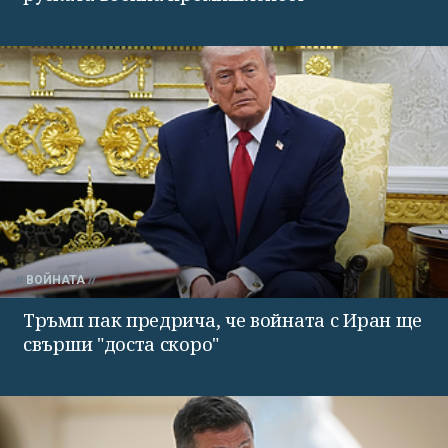
ВОЙНАТА
Тръмп пак предрича, че войната с Иран ще
свърши "доста скоро"