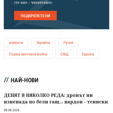
сте вие – читателите.
ПОДКРЕПЕТЕ НИ
войната
Украйна
Русия
Първа световна война
САЩ
Европа
НАЙ-НОВИ
ДЕНЯТ В НЯКОЛКО РЕДА: дронът ни
изненада по бели гащ... пардон - тениски
08.08.2026