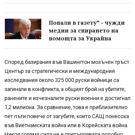
Попали в газету* - чужди
медии за спирането на
помощта за Украйна
Според базирания във Вашингтон мозъчен тръст
Център за стратегически и международния
изследвания около 325 000 руски войници са
загинали в конфликта, а общият брой на убитите,
ранените и изчезналите руски военни е достигнал
1,2 милиона. За сравнение, това е приблизително
пет пъти повече от загубите, които САЩ понесоха
във Виетнамската война или в Корейската война.
Никоя голяма сила не е претърпявала подобно