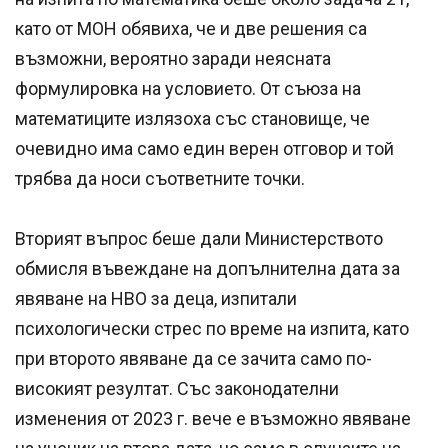
като от МОН обявиха, че и две решения са
възможни, вероятно заради неясната
формулировка на условието. От съюза на
математиците излязоха със становище, че
очевидно има само един верен отговор и той
трябва да носи съответните точки.
Вторият въпрос беше дали Министерството
обмисля въвеждане на допълнителна дата за
явяване на НВО за деца, изпитали
психологически стрес по време на изпита, като
при второто явяване да се зачита само по-
високият резултат. Със законодателни
изменения от 2023 г. вече е възможно явяване