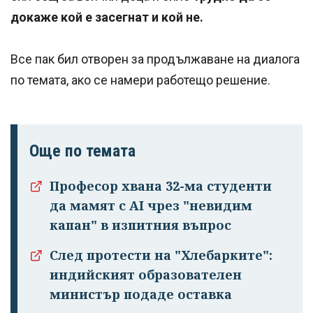
докаже кой е засегнат и кой не.
Все пак бил отворен за продължаване на диалога
по темата, ако се намери работещо решение.
Още по темата
Професор хвана 32-ма студенти
да мамят с AI чрез "невидим
капан" в изпитния въпрос
След протести на "Хлебарките":
индийският образователен
министър подаде оставка