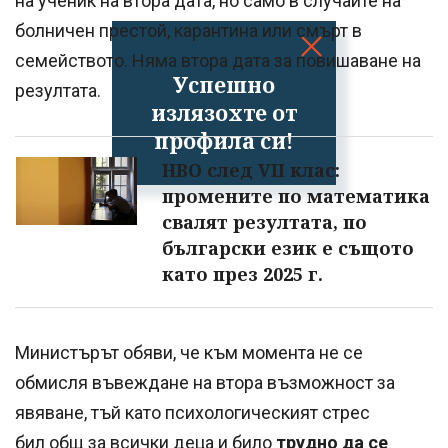
на ученик на втора дата, но само в случаите на
болничен престой, карантина или смърт в
семейството. Няма втора дата за повишаване на
Успешно
резултата.
излязохте от
профила си!
НВО след VII клас:
промените по математика
свалят резултата, по
български език е същото
като през 2025 г.
Министърът обяви, че към момента не се
обмисля въвеждане на втора възможност за
явяване, тъй като психологическият стрес
бил общ за всички деца и било
трудно да се