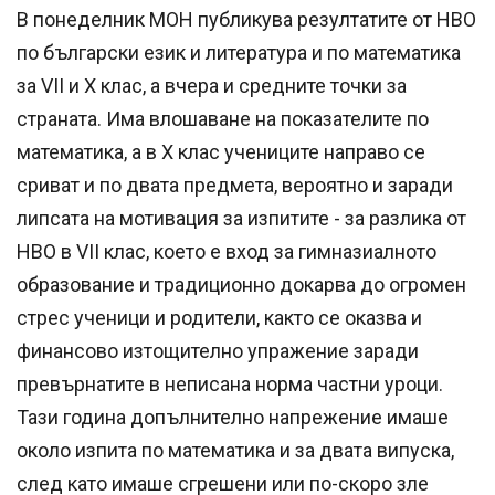
В понеделник МОН публикува резултатите от НВО
по български език и литература и по математика
за VII и X клас, а вчера и средните точки за
страната. Има влошаване на показателите по
математика, а в X клас учениците направо се
сриват и по двата предмета, вероятно и заради
липсата на мотивация за изпитите - за разлика от
НВО в VII клас, което е вход за гимназиалното
образование и традиционно докарва до огромен
стрес ученици и родители, както се оказва и
финансово изтощително упражение заради
превърнатите в неписана норма частни уроци.
Тази година допълнително напрежение имаше
около изпита по математика и за двата випуска,
след като имаше сгрешени или по-скоро зле