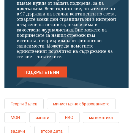
имаме нужда от вашата подкрепа, за да
продължим. Вече години вие, читателите ни
в 97 държави на всички континенти по света,
отваряте всеки ден страницата ни в интернет
в търсене на истинска, независима и
качествена журналистика. Вие можете да
допринесете за нашия стремеж към
истината, неприкривана от финансови
зависимости. Можете да помогнете
единственият поръчител на съдържание да
сте вие – читателите.
ПОДКРЕПЕТЕ НИ
Георги Вълев
министър на образованието
МОН
изпити
НВО
математика
задачи
втора дата