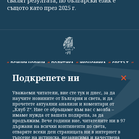
свалят резултата, по български език е
същото като през 2025 г.
ВСИЧКИ НОВИНИ
ПОЛИТИКА
ИКОНОМИКА
СВЕТЪТ
Подкрепете ни
СПОРТ
КУЛТУРА
ТЕХНОЛОГИИ
КАЛЕЙДОСКОП
МНЕНИЯ
Уважаеми читатели, вие сте тук и днес, за да
научите новините от България и света, и да
прочетете актуални анализи и коментари от
„Клуб Z“. Ние се обръщаме към вас с молба –
имаме нужда от вашата подкрепа, за да
продължим. Вече години вие, читателите ни в 97
Общи условия
Политика за поверителност
държави на всички континенти по света,
отваряте всеки ден страницата ни в интернет в
Реклама
Партньори
Контакти
За Клуб Z
търсене на истинска, независима и качествена