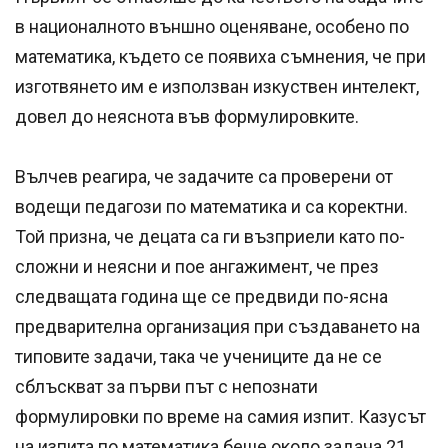
в националното външно оценяване, особено по
математика, където се появиха съмнения, че при
изготвянето им е използван изкуствен интелект,
довел до неяснота във формулировките.
Вълчев реагира, че задачите са проверени от
водещи педагози по математика и са коректни.
Той признa, че децата са ги възприели като по-
сложни и неясни и пое ангажимент, че през
следващата година ще се предвиди по-ясна
предварителна организация при създаването на
типовите задачи, така че учениците да не се
сблъскват за първи път с непознати
формулировки по време на самия изпит. Казусът
на изпита по математика беше около задача 21,