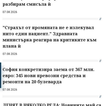
разбирам смисъла ѝ
07.08.2026
"Страхът от промяната не е излекувал
нито един пациент." Здравната
министърка реагира на критиките към
плана ѝ
07.08.2026
София конкретизира заема от 367 млн.
евро: 345 нови превозни средства и
ремонти на 20 булеварда
07.08.2026
ДЕНЯТ В НЯКОЛКО РЕДА: Новините май са