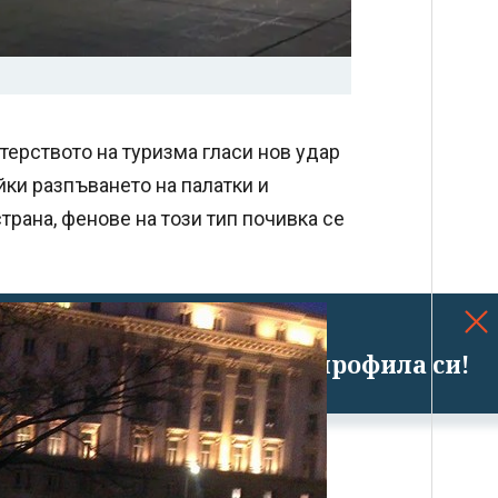
терството на туризма гласи нов удар
ки разпъването на палатки и
трана, фенове на този тип почивка се
Успешно излязохте от профила си!