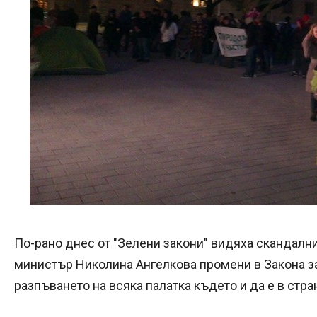
По-рано днес от "Зелени закони" видяха скандални
министър Николина Ангелкова промени в Закона за 
разпъването на всяка палатка където и да е в стран