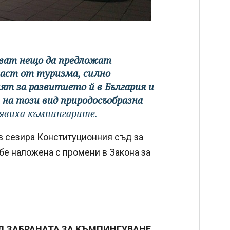
яват нещо да предложат
част от туризма, силно
лят за развитието й в България и
на този вид природосъобразна
явиха къмпингарите.
 сезира Конституционния съд за
 бе наложена с промени в Закона за
Д ЗАБРАНАТА ЗА КЪМПИНГУВАНЕ