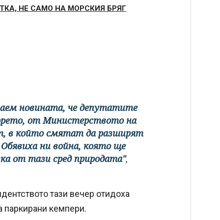
АТКА, НЕ САМО НА МОРСКИЯ БРЯГ
знаем новината, че депутатите
орето, от Министерството на
кт, в който смятат да разширят
Обявиха ни война, която ще
ка от тази сред природата"
,
дентството тази вечер отидоха
а паркирани кемпери.