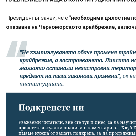
Президентът заяви, че е
"необходима цялостна по
опазване на Черноморското крайбрежие, включи
"Не къмпингуването обаче променя трайн
крайбрежие, а застрояването. Липсата на 
малкото останали незастроени територи
предмет на тези законови промени",
се к
институцията.
Подкрепете ни
Уважаеми читатели, вие сте тук и днес, за да научит
прочетете актуални анализи и коментари от „Клуб Z
имаме нужда от вашата подкрепа, за да продължим. 