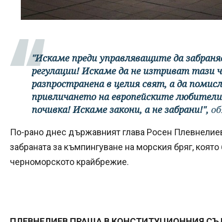
"Искаме преди управляващите да забран
регулации! Искаме да не изтриват тази 
разпространена в целия свят, а да помис
привличането на европейските любители 
почивка! Искаме закони, а не забрани!",
об
По-рано днес държавният глава Росен Плевнелиев
забраната за къмпингуване на морския бряг, която
черноморското крайбрежие.
ПЛЕВНЕЛИЕВ ПРАЩА В КОНСТИТУЦИОННИЯ СЪ