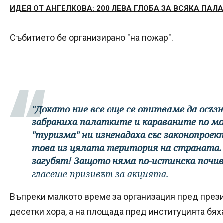
ИДЕЯ ОТ АНГЕЛКОВА: 200 ЛЕВА ГЛОБА ЗА ВСЯКА ПАЛ
Събитието бе организирано "на пожар".
"Докато ние все още се опитваме да осъ
забраниха палатките и караваните по м
"туризма" ни изненадаха със законопрое
това из цялата територия на страната. 
загубят! Защото няма по-истинска почив
гласеше призивът за акцията.
Въпреки малкото време за организация пред прези
десетки хора, а на площада пред институцията бях