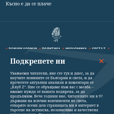
Късно е да се плаче
ВСИЧКИ НОВИНИ
ПОЛИТИКА
ИКОНОМИКА
СВЕТЪТ
Подкрепете ни
СПОРТ
КУЛТУРА
ТЕХНОЛОГИИ
КАЛЕЙДОСКОП
МНЕНИЯ
Уважаеми читатели, вие сте тук и днес, за да
научите новините от България и света, и да
прочетете актуални анализи и коментари от
„Клуб Z“. Ние се обръщаме към вас с молба –
имаме нужда от вашата подкрепа, за да
продължим. Вече години вие, читателите ни в 97
Общи условия
Политика за поверителност
държави на всички континенти по света,
отваряте всеки ден страницата ни в интернет в
Реклама
Партньори
Контакти
За Клуб Z
търсене на истинска, независима и качествена
Екип
Подкрепете ни