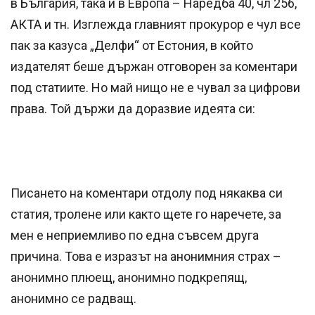
в България, така и в Европа – Наредба 40, чл 256,
АКТА и тн. Изглежда главният прокурор е чул все
пак за казуса „Делфи“ от Естония, в който
издателят беше държан отговорен за коментари
под статиите. Но май нищо не е чувал за цифрови
права. Той държи да доразвие идеята си:
Писането на коментари отдолу под някаква си
статия, тролене или както щете го наречете, за
мен е неприемливо по една съвсем друга
причина. Това е изразът на анонимния страх –
анонимно плюещ, анонимно подкрепящ,
анонимно се радващ.