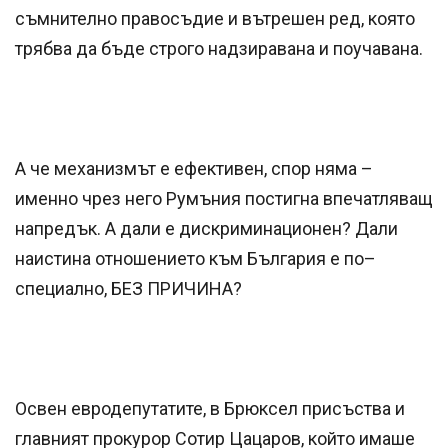
съмнително правосъдие и вътрешен ред, която
трябва да бъде строго надзиравана и поучавана.
А че механизмът е ефективен, спор няма –
именно чрез него Румъния постигна впечатляващ
напредък. А дали е дискриминационен? Дали
наистина отношението към България е по–
специално, БЕЗ ПРИЧИНА?
Освен евродепутатите, в Брюксел присъства и
главният прокурор Сотир Цацаров, който имаше