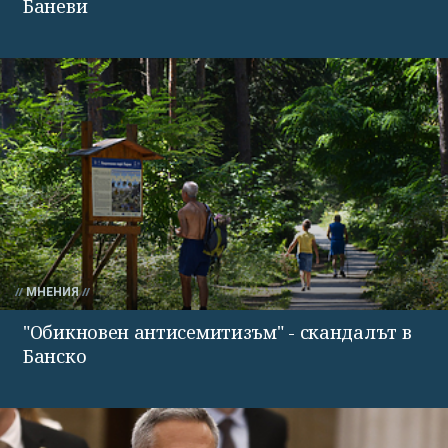
Баневи
МНЕНИЯ
"Обикновен антисемитизъм" - скандалът в
Банско