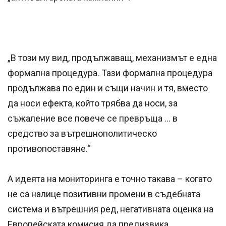
„В този му вид, продължаващ, механизмът е една
формална процедура. Тази формална процедура
продължава по един и същи начин и тя, вместо
да носи ефекта, който трябва да носи, за
съжаление все повече се превръща ... в
средство за вътрешнополитическо
противопоставяне.“
А идеята на мониторинга е точно такава – когато
не са налице позитивни промени в съдебната
система и вътрешния ред, негативната оценка на
Европейската комисия да предизвика