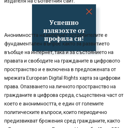
издателя на съответния сайт.
Успешно
излязохте от
Анонимността на интернет потребителите е
профила си!
фундаментален въпрос както за развитието
въобще на интернет, така и за състоянието на
правата и свободите на гражданите в цифровото
пространство и е включена в предложената от
мрежата European Digital Rights харта за цифрови
права. Опазването на личното пространство на
гражданите в цифрова среда, съществена част от
което е анонимността, е един от големите
политическите въпроси, които периодично
предизвикват брожения сред гражданите, както