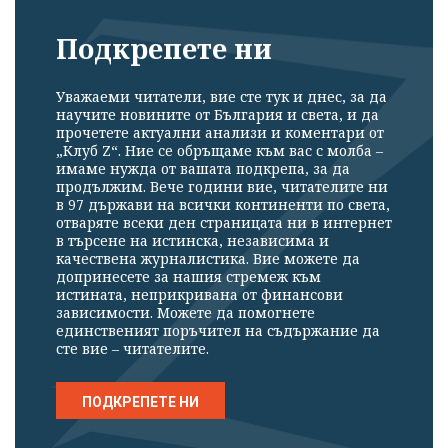
Подкрепете ни
Уважаеми читатели, вие сте тук и днес, за да
научите новините от България и света, и да
прочетете актуални анализи и коментари от
„Клуб Z“. Ние се обръщаме към вас с молба –
имаме нужда от вашата подкрепа, за да
продължим. Вече години вие, читателите ни
в 97 държави на всички континенти по света,
отваряте всеки ден страницата ни в интернет
в търсене на истинска, независима и
качествена журналистика. Вие можете да
допринесете за нашия стремеж към
истината, неприкривана от финансови
зависимости. Можете да помогнете
единственият поръчител на съдържание да
сте вие – читателите.
ПОДКРЕПЕТЕ НИ