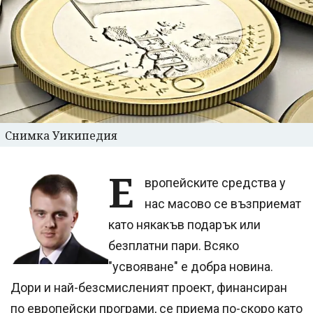
Снимка Уикипедия
Е
вропейските средства у
нас масово се възприемат
като някакъв подарък или
безплатни пари. Всяко
"усвояване" е добра новина.
Дори и най-безсмисленият проект, финансиран
по европейски програми, се приема по-скоро като