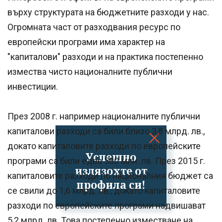
върху структурата на бюджетните разходи у нас.
Огромната част от разходвания ресурс по
европейски програми има характер на
"капиталови" разходи и на практика постепенно
измества чисто националните публични
инвестиции.
През 2008 г. например националните публични
капиталови разходи са били близо 3,8 млрд. лв.,
докато капиталовите разходи по европейските
Успешно
програми са били едва 500 млн. лв. През 2015 г.
излязохте от
капиталовите разходи по националния бюджет са
профила си!
се свили до 1,6 млрд. лв., докато капиталовите
разходи по европейските програми надвишават
5,2 млрд. лв. Това постепенно изместване на