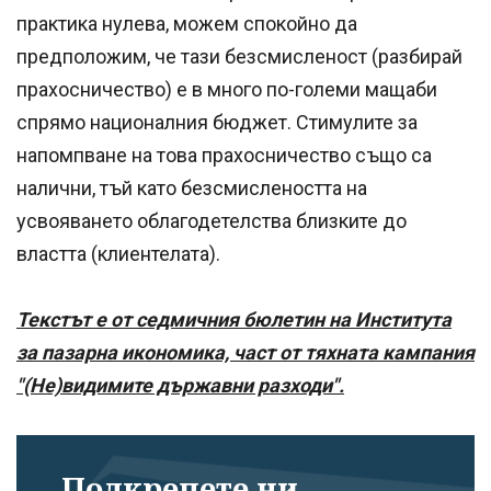
практика нулева, можем спокойно да
предположим, че тази безсмисленост (разбирай
прахосничество) е в много по-големи мащаби
спрямо националния бюджет. Стимулите за
напомпване на това прахосничество също са
налични, тъй като безсмислеността на
усвояването облагодетелства близките до
властта (клиентелата).
Текстът е от седмичния бюлетин на Института
за пазарна икономика, част от тяхната кампания
"(Не)видимите държавни разходи".
Подкрепете ни