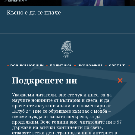
МНЕНИЯ
Късно е да се плаче
ВСИЧКИ НОВИНИ
ПОЛИТИКА
ИКОНОМИКА
СВЕТЪТ
Подкрепете ни
СПОРТ
КУЛТУРА
ТЕХНОЛОГИИ
КАЛЕЙДОСКОП
МНЕНИЯ
Уважаеми читатели, вие сте тук и днес, за да
научите новините от България и света, и да
прочетете актуални анализи и коментари от
„Клуб Z“. Ние се обръщаме към вас с молба –
имаме нужда от вашата подкрепа, за да
продължим. Вече години вие, читателите ни в 97
Общи условия
Политика за поверителност
държави на всички континенти по света,
отваряте всеки ден страницата ни в интернет в
Реклама
Партньори
Контакти
За Клуб Z