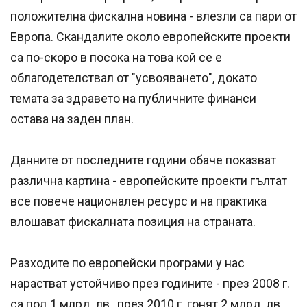
положителна фискална новина - влезли са пари от
Европа. Скандалите около европейските проекти
са по-скоро в посока на това кой се е
облагодетелствал от "усвояването", докато
темата за здравето на публичните финанси
остава на заден план.
Данните от последните години обаче показват
различна картина - европейските проекти гълтат
все повече национален ресурс и на практика
влошават фискалната позиция на страната.
Разходите по европейски програми у нас
нарастват устойчиво през годините - през 2008 г.
са под 1 млрд. лв., през 2010 г. гонят 2 млрд. лв.,