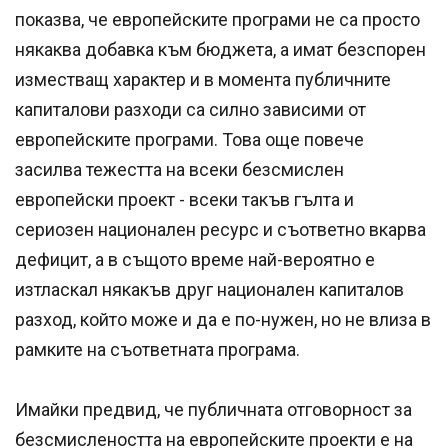
показва, че европейските програми не са просто
някаква добавка към бюджета, а имат безспорен
изместващ характер и в момента публичните
капиталови разходи са силно зависими от
европейските програми. Това още повече
засилва тежестта на всеки безсмислен
европейски проект - всеки такъв гълта и
сериозен национален ресурс и съответно вкарва
дефицит, а в същото време най-вероятно е
изтласкал някакъв друг национален капиталов
разход, който може и да е по-нужен, но не влиза в
рамките на съответната програма.
Имайки предвид, че публичната отговорност за
безсмислеността на европейските проекти е на