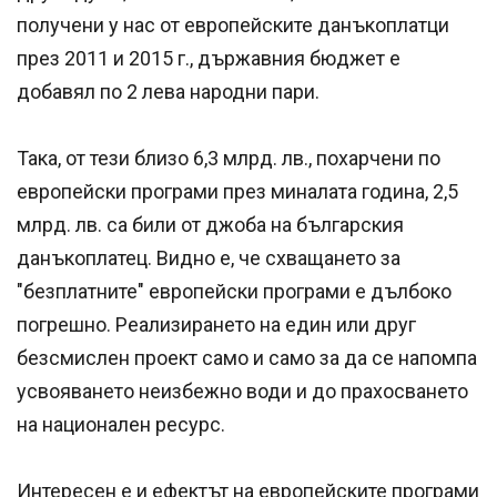
получени у нас от европейските данъкоплатци
през 2011 и 2015 г., държавния бюджет е
добавял по 2 лева народни пари.
Така, от тези близо 6,3 млрд. лв., похарчени по
европейски програми през миналата година, 2,5
млрд. лв. са били от джоба на българския
данъкоплатец. Видно е, че схващането за
"безплатните" европейски програми е дълбоко
погрешно. Реализирането на един или друг
безсмислен проект само и само за да се напомпа
усвояването неизбежно води и до прахосването
на национален ресурс.
Интересен е и ефектът на европейските програми