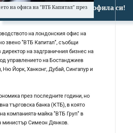
Успешно излязохте от профила си!
ето на офиса на "ВТБ Капитал" през
оводството на лондонския офис на
но звено "ВТБ Капитал", съобщи
в директор на задграничния бизнес на
Под управлението на Бостанджиев
 Ню Йорк, Ханконг, Дубай, Сингапур и
ономика през последните години, но
на търговска банка (КТБ), в която
на компанията-майка "ВТБ Груп" в
в министър Симеон Дянков.