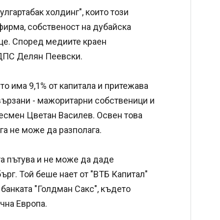
Булгартабак холдинг", които този
фирма, собственост на дубайска
це. Според медиите краен
 ДПС Делян Пеевски.
то има 9,1% от капитала и притежава
свързани - мажоритарни собственици и
несмен Цветан Василев. Освен това
ега не може да разполага.
а пътува и не може да даде
ърг. Той беше нает от "ВТБ Капитал"
а банката "Голдман Сакс", където
чна Европа.