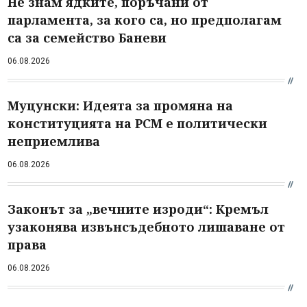
Не знам ядките, поръчани от
парламента, за кого са, но предполагам
са за семейство Баневи
06.08.2026
Муцунски: Идеята за промяна на
конституцията на РСМ е политически
неприемлива
06.08.2026
Законът за „вечните изроди“: Кремъл
узаконява извънсъдебното лишаване от
права
06.08.2026