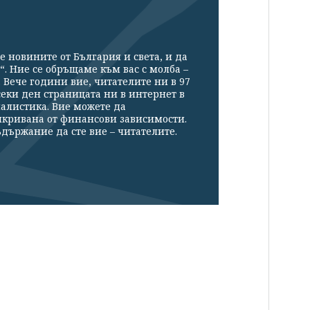
е новините от България и света, и да
“. Ние се обръщаме към вас с молба –
Вече години вие, читателите ни в 97
секи ден страницата ни в интернет в
налистика. Вие можете да
икривана от финансови зависимости.
държание да сте вие – читателите.