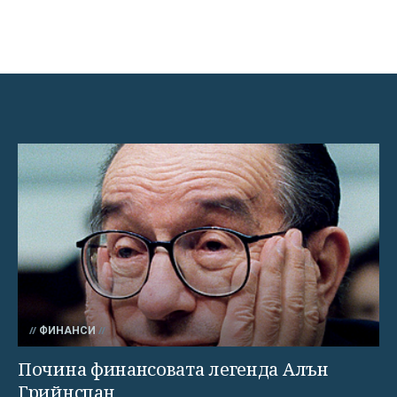
ФИНАНСИ
Почина финансовата легенда Алън
Грийнспан