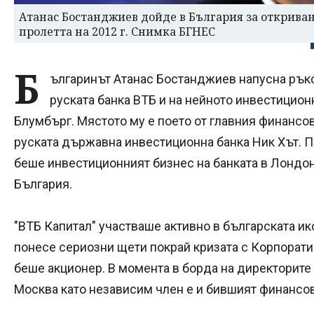
Атанас Бостанджиев дойде в България за откриван
пролетта на 2012 г. Снимка БГНЕС
Б
ългаринът Атанас Бостанджиев напусна рък
руската банка ВТБ и на нейното инвестицион
Блумбърг. Мястото му е поето от главния финансо
руската държавна инвестиционна банка Ник Хът. 
беше инвестиционният бизнес на банката в Лондон,
България.
"ВТБ Капитал" участваше активно в българската ик
понесе сериозни щети покрай кризата с Корпоратив
беше акционер. В момента в борда на директорите 
Москва като независим член е и бившият финансо