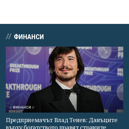
ФИНАНСИ
ФИНАНСИ
Предприемачът Влад Тенев: Данъците
върху богатството правят страните