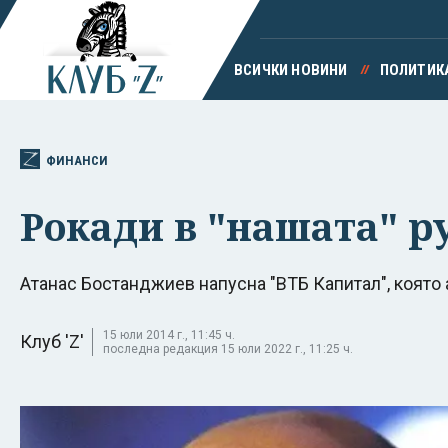
ВСИЧКИ НОВИНИ
ПОЛИТИК
ФИНАНСИ
Рокади в "нашата" р
Атанас Бостанджиев напусна "ВТБ Капитал", която 
15 юли 2014 г., 11:45 ч.
Клуб 'Z'
последна редакция 15 юли 2022 г., 11:25 ч.