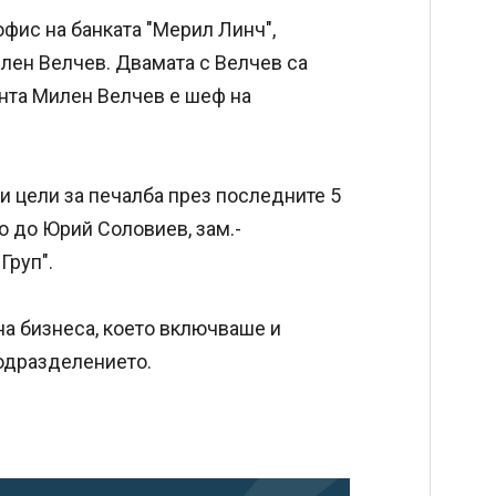
фис на банката "Мерил Линч",
ен Велчев. Двамата с Велчев са
нта Милен Велчев е шеф на
и цели за печалба през последните 5
о до Юрий Соловиев, зам.-
Груп".
а бизнеса, което включваше и
подразделението.