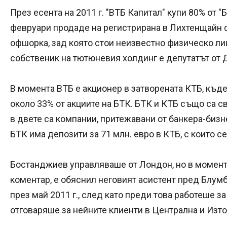
През есента на 2011 г. "ВТБ Капитал" купи 80% от "
февруари продаде на регистрирана в Лихтенщайн 
офшорка, зад която стои неизвестно физическо ли
собственик на тютюневия холдинг е депутатът от
В момента ВТБ е акционер в затворената КТБ, къде
около 33% от акциите на БТК. БТК и КТБ също са 
в двете са компании, притежавани от банкера-биз
БТК има депозити за 71 млн. евро в КТБ, с които с
Бостанджиев управляваше от Лондон, но в момент
коментар, е обяснил неговият асистент пред Блумб
през май 2011 г., след като преди това работеше з
отговаряше за нейните клиенти в Централна и Изто