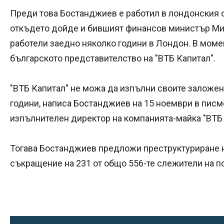
Преди това Бостанджиев е работил в лондонския о
откъдето дойде и бившият финансов министър Мил
работели заедно няколко години в Лондон. В моме
българското представителство на "ВТБ Капитал".
"ВТБ Капитал" не можа да изпълни своите заложен
години, написа Бостанджиев на 15 ноември в писм
изпълнителен директор на компанията-майка "ВТБ 
Тогава Бостанджиев предложи преструктуриране н
съкращение на 231 от общо 556-те слежители на 