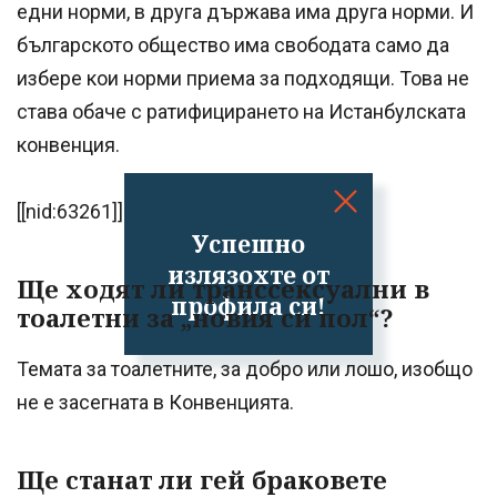
едни норми, в друга държава има друга норми. И
българското общество има свободата само да
избере кои норми приема за подходящи. Това не
става обаче с ратифицирането на Истанбулската
конвенция.
[[nid:63261]]
Успешно
излязохте от
Ще ходят ли транссексуални в
профила си!
тоалетни за „новия си пол“?
Темата за тоалетните, за добро или лошо, изобщо
не е засегната в Конвенцията.
Ще станат ли гей браковете