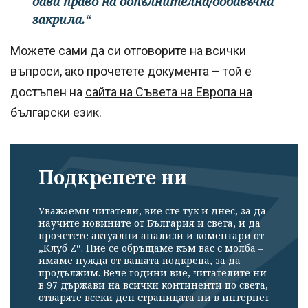
дава право на допълнителна/добавъчна
закрила.
“
Можете сами да си отговорите на всички
въпроси, ако прочетете документа – той е
достъпен на
сайта на Съвета на Европа на
български език
.
Подкрепете ни
Уважаеми читатели, вие сте тук и днес, за да
научите новините от България и света, и да
прочетете актуални анализи и коментари от
„Клуб Z“. Ние се обръщаме към вас с молба –
имаме нужда от вашата подкрепа, за да
продължим. Вече години вие, читателите ни
в 97 държави на всички континенти по света,
отваряте всеки ден страницата ни в интернет