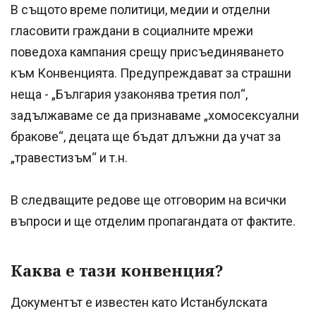
В същото време политици, медии и отделни
гласовити граждани в социалните мрежи
поведоха кампания срещу присъединяването
към Конвенцията. Предупреждават за страшни
неща - „България узаконява третия пол“,
задължаваме се да признаваме „хомосексуални
бракове“, децата ще бъдат длъжни да учат за
„травестизъм“ и т.н.
В следващите редове ще отговорим на всички
въпроси и ще отделим пропагандата от фактите.
Каква е тази конвенция?
Документът е известен като Истанбулската