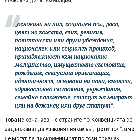
всякаква дискриминация,
„
основана на пол, социален пол, раса,
цвят на кожата, език, религия,
политически или други убеждения,
национален или социален произход,
принадлежност към национално
малцинство, имуществено състояние,
рождение, сексуална ориентация,
идентичност, основана на пола, възраст,
здравословно състояние, увреждания,
семейно положение, статут на мигрант
или на бежанец или друг статут
“.
Това не означава, че страните по Конвенцията се
задължават да узаконят някакъв „трети пол“, а че
не могат да дискриминират по този признак.