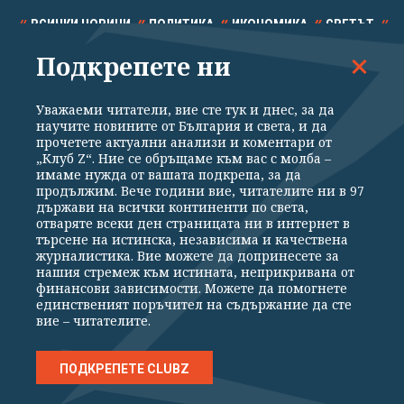
ВСИЧКИ НОВИНИ
ПОЛИТИКА
ИКОНОМИКА
СВЕТЪТ
Подкрепете ни
СПОРТ
КУЛТУРА
ТЕХНОЛОГИИ
КАЛЕЙДОСКОП
МНЕНИЯ
Уважаеми читатели, вие сте тук и днес, за да
научите новините от България и света, и да
прочетете актуални анализи и коментари от
„Клуб Z“. Ние се обръщаме към вас с молба –
имаме нужда от вашата подкрепа, за да
продължим. Вече години вие, читателите ни в 97
Общи условия
Политика за поверителност
държави на всички континенти по света,
отваряте всеки ден страницата ни в интернет в
Реклама
Партньори
Контакти
За Клуб Z
търсене на истинска, независима и качествена
Екип
Подкрепете ни
журналистика. Вие можете да допринесете за
нашия стремеж към истината, неприкривана от
финансови зависимости. Можете да помогнете
единственият поръчител на съдържание да сте
Издател на www.clubz.bg е „Клуб Зебра Медия“ ЕООД, София, ул. "Алеко
вие – читателите.
Константинов" 3. Всички права запазени 2026 „Клуб Зебра Медия“
ЕООД.
Препечатването на материали, снимки и видео от www.clubz.bg без
разрешение ще бъде преследвано по съдебен път, съгласно
ПОДКРЕПЕТЕ CLUBZ
ОБЩИТЕ УСЛОВИЯ