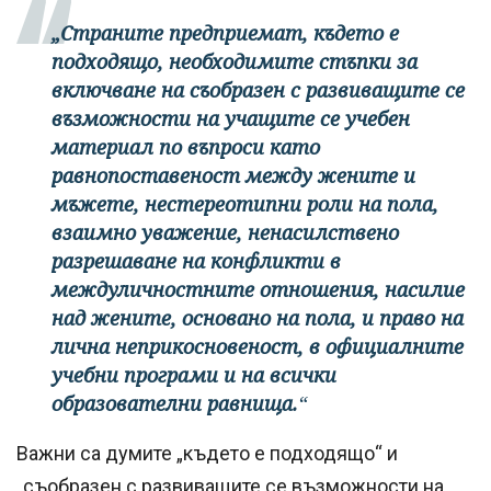
„Страните предприемат, където е
подходящо, необходимите стъпки за
включване на съобразен с развиващите се
възможности на учащите се учебен
материал по въпроси като
равнопоставеност между жените и
мъжете, нестереотипни роли на пола,
взаимно уважение, ненасилствено
разрешаване на конфликти в
междуличностните отношения, насилие
над жените, основано на пола, и право на
лична неприкосновеност, в официалните
учебни програми и на всички
образователни равнища.
“
Важни са думите „където е подходящо“ и
„съобразен с развиващите се възможности на