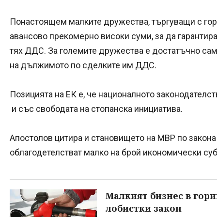
Понастоящем малките дружества, търгуващи с гор
авансово прекомерно високи суми, за да гарантира
тях ДДС. За големите дружества е достатъчно само
на дължимото по сделките им ДДС.
Позицията на ЕК е, че националното законодателст
и със свободата на стопанска инициатива.
Апостолов цитира и становището на МВР по закона 
облагодетелстват малко на брой икономически суб
Малкият бизнес в гори
лобистки закон