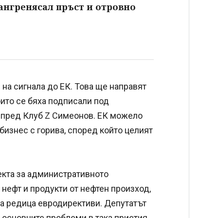
гангренясал пръст и отровно
на сигнала до ЕК. Това ще направят
които се бяха подписали под
а пред Клуб Z Симеонов. ЕК можело
 бизнес с горива, според който целият
екта за административното
нефт и продукти от нефтен произход,
 на редица евродирективи. Депутатът
 основните проблеми в така приетия