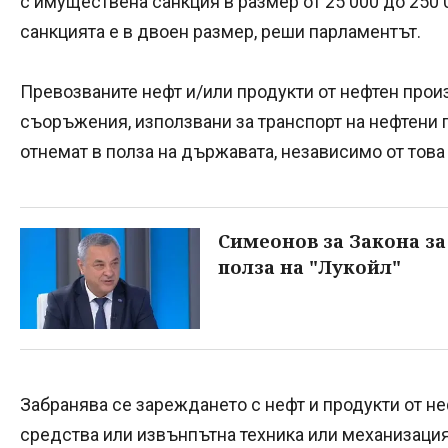
с имуществена санкция в размер от 25 000 до 250 
санкцията е в двоен размер, реши парламентът.
Превозваните нефт и/или продукти от нефтен прои
съоръжения, използвани за транспорт на нефтени 
отнемат в полза на държавата, независимо от това
Симеонов за Закона за 
полза на "Лукойл"
Забранява се зареждането с нефт и продукти от н
средства или извънпътна техника или механизация