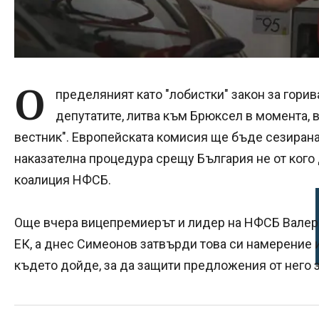
О
пределяният като "лобистки" закон за горив
депутатите, литва към Брюксел в момента,
вестник". Европейската комисия ще бъде сезирана 
наказателна процедура срещу България не от кого д
коалиция НФСБ.
Още вчера вицепремиерът и лидер на НФСБ Валери
ЕК, а днес Симеонов затвърди това си намерение и
където дойде, за да защити предложения от него 