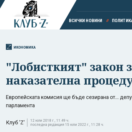
ВСИЧКИ НОВИНИ
ПОЛИТИК
ИКОНОМИКА
"Лобисткият" закон 
наказателна процед
Европейската комисия ще бъде сезирана от... депу
парламента
12 юли 2018 г., 11:49 ч.
Клуб 'Z'
последна редакция 15 юли 2022 г., 11:28 ч.