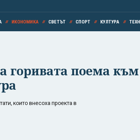
А
ИКОНОМИКА
СВЕТЪТ
СПОРТ
КУЛТУРА
ТЕХ
за горивата поема към
ура
тати, които внесоха проекта в