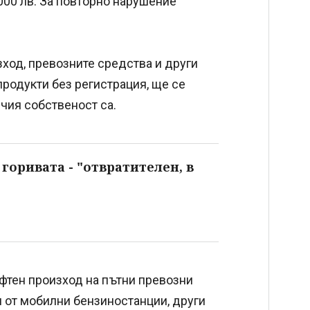
000 лв. За повторно нарушение
зход, превозните средства и други
продукти без регистрация, ще се
 чия собственост са.
горивата - "отвратителен, в
ефтен произход на пътни превозни
 от мобилни бензиностанции, други