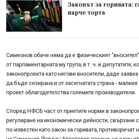
Законът за горивата: 
парче торта
Симеонов обаче няма да е физическият "вносител" 
от парламентарната му група, в т. ч. и депутатите, 
законопроекта като негови вносители, даде заявк
да бъде сезирана и от засегнатата страна - малкия
проект облагодетелства големите производители.
Според НФСБ част от приетите норми в законопро
регулиране на икономически дейности, свързани с 
по-известен като закон за горивата, противоречат
на Симеонов Йордан Апостолов посочи, че един от