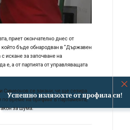
ата, приет окончателно днес от
 в който бъде обнародван в "Държавен
с искане за започване на
а е, а от партията от управляващата
 Симеонов се закани, че ще сезира
Успешно излязохте от профила си!
 по време на брифинг в парламента,
закон за шума.