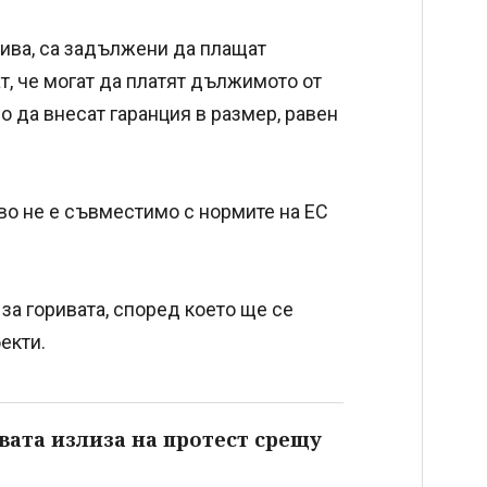
ива, са задължени да плащат
т, че могат да платят дължимото от
 да внесат гаранция в размер, равен
во не е съвместимо с нормите на ЕС
за горивата, според което ще се
екти.
вата излиза на протест срещу