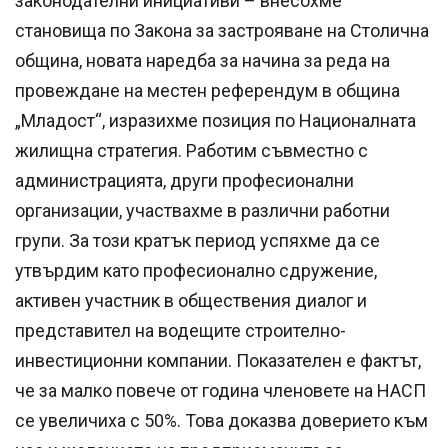
законодателни инициативи – внесохме
становища по Закона за застрояване на Столична
община, новата наредба за начина за реда на
провеждане на местен референдум в община
„Младост“, изразихме позиция по Националната
жилищна стратегия. Работим съвместно с
администрацията, други професионални
организации, участвахме в различни работни
групи. За този кратък период успяхме да се
утвърдим като професионално сдружение,
активен участник в обществения диалог и
представител на водещите строително-
инвестиционни компании. Показателен e фактът,
че за малко повече от година членовете на НАСП
се увеличиха с 50%. Това доказва доверието към