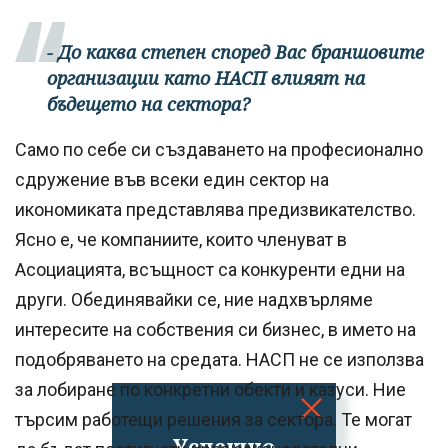
- До каква степен според Вас браншовите
организации като НАСП влияят на
бъдещето на сектора?
Само по себе си създаването на професионално
сдружение във всеки един сектор на
икономиката представлява предизвикателство.
Ясно е, че компаниите, които членуват в
Асоциацията, всъщност са конкуренти едни на
други. Обединявайки се, ние надхвърляме
интересите на собствения си бизнес, в името на
подобряването на средата. НАСП не се използва
за лобиране по конкретни обекти и казуси. Ние
търсим работещи решения за сектора. Те могат
Успешно