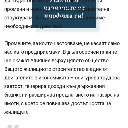
да бъдат постигнати чрез законодателни
излязохте от
промени и именно ние като представителна
профила си!
структура можем и трябва да инициираме
необходимите действия.
Промените, за които настояваме, не касаят само
нас като предприемачи. В дългосрочен план те
ще окажат влияние върху цялото общество.
Защото жилищното строителство е един от
двигателите в икономиката – осигурява трудова
заетост, генерира доходи към държавния
бюджет и разширява предлагането на пазара на
имоти, с което се повишава достъпността на
жилищата.