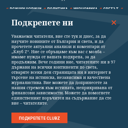
ВСИЧКИ НОВИНИ
ПОЛИТИКА
ИКОНОМИКА
СВЕТЪТ
Подкрепете ни
СПОРТ
КУЛТУРА
ТЕХНОЛОГИИ
КАЛЕЙДОСКОП
МНЕНИЯ
Уважаеми читатели, вие сте тук и днес, за да
научите новините от България и света, и да
прочетете актуални анализи и коментари от
„Клуб Z“. Ние се обръщаме към вас с молба –
имаме нужда от вашата подкрепа, за да
продължим. Вече години вие, читателите ни в 97
Общи условия
Политика за поверителност
държави на всички континенти по света,
отваряте всеки ден страницата ни в интернет в
Реклама
Партньори
Контакти
За Клуб Z
търсене на истинска, независима и качествена
Екип
Подкрепете ни
журналистика. Вие можете да допринесете за
нашия стремеж към истината, неприкривана от
финансови зависимости. Можете да помогнете
единственият поръчител на съдържание да сте
Издател на www.clubz.bg е „Клуб Зебра Медия“ ЕООД, София, ул. "Алеко
вие – читателите.
Константинов" 3. Всички права запазени 2026 „Клуб Зебра Медия“
ЕООД.
Препечатването на материали, снимки и видео от www.clubz.bg без
разрешение ще бъде преследвано по съдебен път, съгласно
ПОДКРЕПЕТЕ CLUBZ
ОБЩИТЕ УСЛОВИЯ