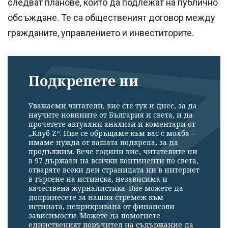
следват планове, които да подлежат на публично
обсъждане. Те са общественият договор между
гражданите, управлението и инвеститорите.
Подкрепете ни
Уважаеми читатели, вие сте тук и днес, за да
научите новините от България и света, и да
прочетете актуални анализи и коментари от
„Клуб Z“. Ние се обръщаме към вас с молба –
имаме нужда от вашата подкрепа, за да
продължим. Вече години вие, читателите ни
в 97 държави на всички континенти по света,
отваряте всеки ден страницата ни в интернет
в търсене на истинска, независима и
качествена журналистика. Вие можете да
допринесете за нашия стремеж към
истината, неприкривана от финансови
зависимости. Можете да помогнете
единственият поръчител на съдържание да