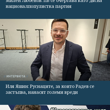
Милен Любенов: ПБ се очертава като дясна
националпопулистка партия
ИНТЕРВЮТА
Иля Яшин: Руснаците, за които Радев се
застъпва, нанасят големи вреди