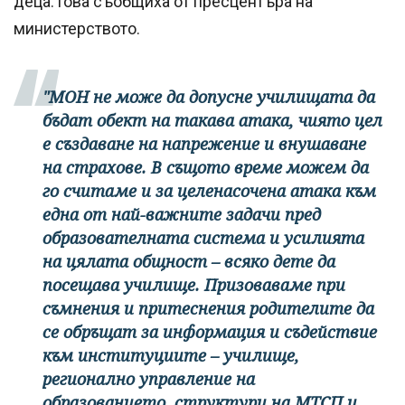
деца.Това съобщиха от пресцентъра на
министерството.
"МОН не може да допусне училищата да
бъдат обект на такава атака, чиято цел
е създаване на напрежение и внушаване
на страхове. В същото време можем да
го считаме и за целенасочена атака към
една от най-важните задачи пред
образователната система и усилията
на цялата общност – всяко дете да
посещава училище. Призоваваме при
съмнения и притеснения родителите да
се обръщат за информация и съдействие
към институциите – училище,
регионално управление на
образованието, структури на МТСП и