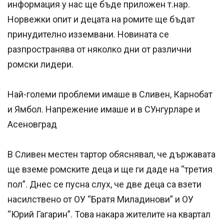
информация у нас ще бъде приложен т.нар.
Норвежки опит и децата на ромите ще бъдат
принудително изземвани. Новината се
разпространява от няколко дни от различни
ромски лидери.
Най-големи проблеми имаше в Сливен, Карнобат
и Ямбол. Напрежение имаше и в СУнгурларе и
Асеновград
В Сливен местен тартор обяснявал, че държавата
ще вземе ромските деца и ще ги даде на “третия
пол”. Днес се пусна слух, че две деца са взети
насилствено от ОУ “Братя Миладинови” и ОУ
“Юрий Гагарин”. Това накара жителите на квартал