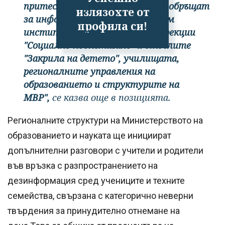
притеснения родителите да се обръщат
излязохте от
за информация и съдействие към
профила си!
институциите - местните дирекции
"Социално подпомагане" и отделите
"Закрила на детето", училищата,
регионалните управления на
образованието и структурите на
МВР",
се казва още в позицията.
Регионалните структури на Министерството на
образованието и науката ще инициират
допълнителни разговори с учители и родители
във връзка с разпространението на
дезинформация сред учениците и техните
семейства, свързана с категорично неверни
твърдения за принудително отнемане на