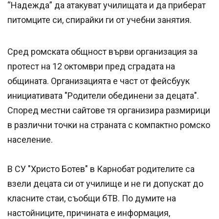
“Надежда” да атакуват училищата и да приберат
питомците си, спирайки ги от учебни занятия.
Сред ромската общност върви организация за
протест на 12 октомври пред сградата на
общината. Организацията е част от фейсбуук
инициативата "Родители обединени за децата".
Според местни сайтове тя организира размирици
в различни точки на страната с компактно ромско
население.
В СУ "Христо Ботев" в Карнобат родителите са
взели децата си от училище и не ги допускат до
класните стаи, съобщи бТВ. По думите на
настойниците, причината е информация,