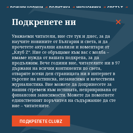
ВСИЧКИ НОВИНИ
ПОЛИТИКА
ИКОНОМИКА
СВЕТЪТ
Подкрепете ни
СПОРТ
КУЛТУРА
ТЕХНОЛОГИИ
КАЛЕЙДОСКОП
МНЕНИЯ
Уважаеми читатели, вие сте тук и днес, за да
научите новините от България и света, и да
прочетете актуални анализи и коментари от
„Клуб Z“. Ние се обръщаме към вас с молба –
имаме нужда от вашата подкрепа, за да
продължим. Вече години вие, читателите ни в 97
Общи условия
Политика за поверителност
държави на всички континенти по света,
отваряте всеки ден страницата ни в интернет в
Реклама
Партньори
Контакти
За Клуб Z
търсене на истинска, независима и качествена
Екип
Подкрепете ни
журналистика. Вие можете да допринесете за
нашия стремеж към истината, неприкривана от
финансови зависимости. Можете да помогнете
единственият поръчител на съдържание да сте
Издател на www.clubz.bg е „Клуб Зебра Медия“ ЕООД, София, ул. "Алеко
вие – читателите.
Константинов" 3. Всички права запазени 2026 „Клуб Зебра Медия“
ЕООД.
Препечатването на материали, снимки и видео от www.clubz.bg без
разрешение ще бъде преследвано по съдебен път, съгласно
ПОДКРЕПЕТЕ CLUBZ
ОБЩИТЕ УСЛОВИЯ