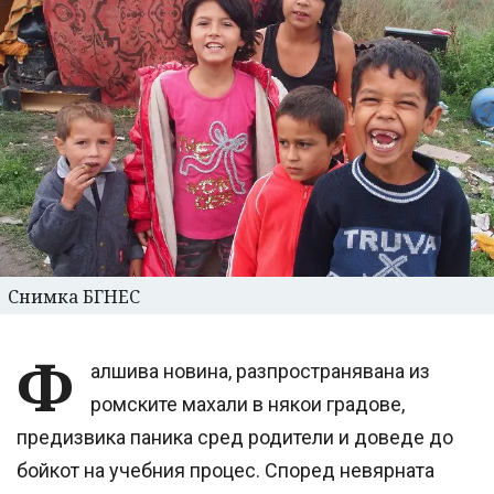
Снимка БГНЕС
Ф
алшива новина, разпространявана из
ромските махали в някои градове,
предизвика паника сред родители и доведе до
бойкот на учебния процес. Според невярната