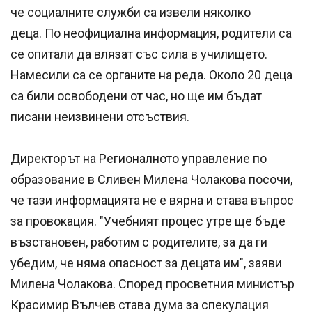
че социалните служби са извели няколко
деца. По неофициална информация, родители са
се опитали да влязат със сила в училището.
Намесили са се органите на реда. Около 20 деца
са били освободени от час, но ще им бъдат
писани неизвинени отсъствия.
Директорът на Регионалното управление по
образование в Сливен Милена Чолакова посочи,
че тази информацията не е вярна и става въпрос
за провокация. "Учебният процес утре ще бъде
възстановен, работим с родителите, за да ги
убедим, че няма опасност за децата им", заяви
Милена Чолакова. Според просветния министър
Красимир Вълчев става дума за спекулация