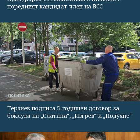
поредният кандидат-член на ВСС
ПОЛИТИКА
Терзиев подписа 5-годишен договор за
боклука на „Слатина“, „Изгрев“ и „Подуяне“