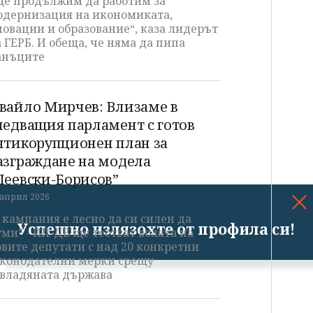
Ще продължим да работим за
одернизация на икономиката,
овации и образование“, каза лидерът
 ГЕРБ. И обеща, че няма да пипа
анъците
вайло Мирчев: Влизаме в
ледващия парламент с готов
нтикорупционен план за
азграждане на модела
Пеевски-Борисов”
 април 2026
 кампания е лесно да си силен да
Успешно излязохте от профила си!
ми” - ПП-ДБ ще тестват волята на
вите депутати с над 20 конкретни
аконодателни мерки срещу
авладяната държава