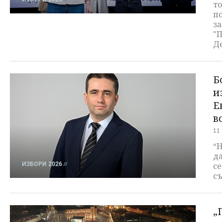
то
по
за
"
Д
Б
и
Е
в
11
“Н
да
ИЗБОРИ 2026
се
съ
„