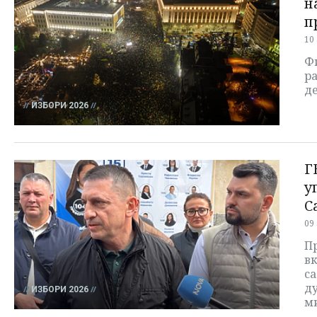
н
п
10
Фи
р
де
ИЗБОРИ 2026
Г
у
С
09
П
в
с
д
ИЗБОРИ 2026
м