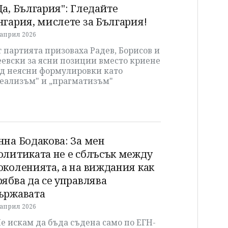
Да, България": Гледайте
нгария, мислете за България!
 април 2026
 партията призоваха Радев, Борисов и
евски за ясни позиции вместо криене
ад неясни формулировки като
реализъм" и „прагматизъм"
нна Бодакова: За мен
олитиката не е сблъсък между
околенията, а на виждания как
рябва да се управлява
ържавата
 април 2026
е искам да бъда съдена само по ЕГН-