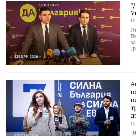
"
У
13
От
Пе
з
„
ИЗБОРИ 2026
А
п
п
т
д
12
"Н
ИЗБОРИ 2026