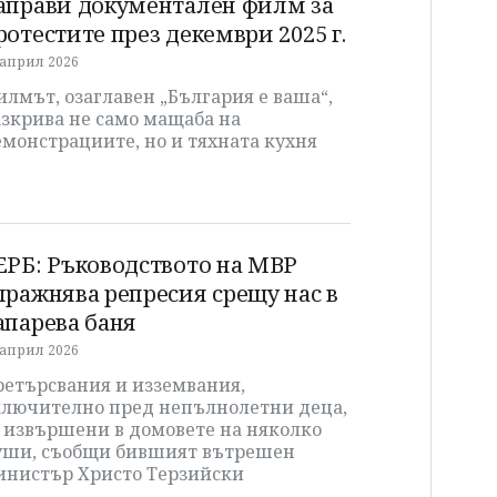
аправи документален филм за
ротестите през декември 2025 г.
 април 2026
лмът, озаглавен „България е ваша“,
азкрива не само мащаба на
монстрациите, но и тяхната кухня
ЕРБ: Ръководството на МВР
пражнява репресия срещу нас в
апарева баня
 април 2026
ретърсвания и изземвания,
ключително пред непълнолетни деца,
а извършени в домовете на няколко
уши, съобщи бившият вътрешен
инистър Христо Терзийски