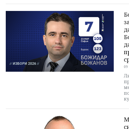
Б
з
д
Б
д
п
с
ИЗБОРИ 2026
09
Ли
п
ме
по
к
М
с