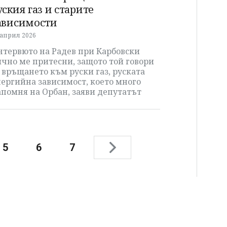
уския газ и старите
ависимости
 април 2026
нтервюто на Радев при Карбовски
чно ме притесни, защото той говори
 връщането към руски газ, руската
ергийна зависимост, което много
помня на Орбан, заяви депутатът
5
6
7