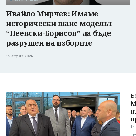
Ивайло Мирчев: Имаме
исторически шанс моделът
“Пеевски-Борисов” да бъде
разрушен на изборите
15 април 2026
Б
М
п
п
14