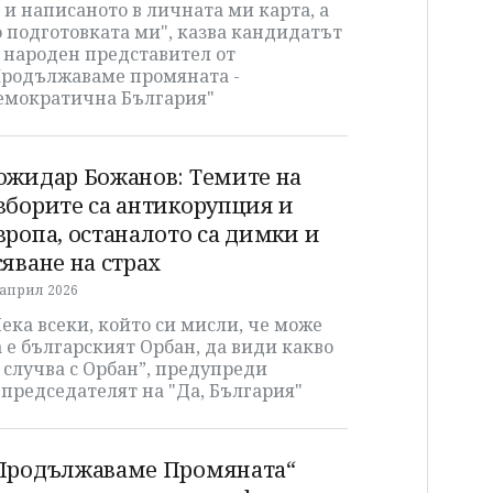
 и написаното в личната ми карта, а
 подготовката ми", казва кандидатът
 народен представител от
Продължаваме промяната -
емократична България"
ожидар Божанов: Темите на
зборите са антикорупция и
вропа, останалото са димки и
сяване на страх
 април 2026
ека всеки, който си мисли, че може
 е българският Орбан, да види какво
 случва с Орбан”, предупреди
председателят на "Да, България"
Продължаваме Промяната“