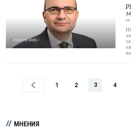
р
з
08
И
ли
ИЗБОРИ 2026
за
ен
на
3
1
2
4
МНЕНИЯ