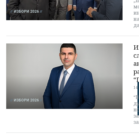
„
м
ИЗБОРИ 2026
ин
на
д
И
с
а
р
“
14
“В
ИЗБОРИ 2026
ду
но
з
з