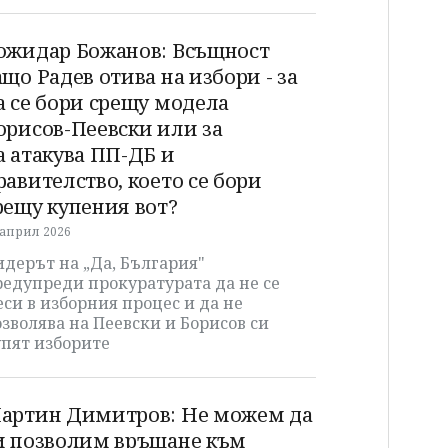
ожидар Божанов: Всъщност
ащо Радев отива на избори - за
а се бори срещу модела
орисов-Пеевски или за
а атакува ПП-ДБ и
равителство, което се бори
рещу купения вот?
 април 2026
дерът на „Да, България"
редупреди прокуратурата да не се
си в изборния процес и да не
зволява на Пеевски и Борисов си
упят изборите
артин Димитров: Не можем да
и позволим връщане към