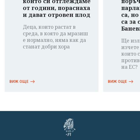
които си отглеждаме
поръч
от години, пораснаха
парла
и дават отровен плод
са, н
са за
Деца, които растат в
Банев
среда, в която да мразиш
е нормално, няма как да
Ще изл
станат добри хора
изчете
които 
против
на ЕС?
ВИЖ ОЩЕ
ВИЖ ОЩЕ