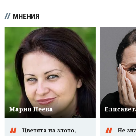
МНЕНИЯ
Мария Пеева
Елисавет
Цветята на злото,
Не зн