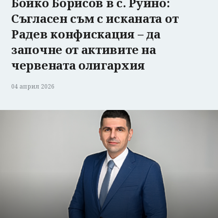
Бойко Борисов в с. Руйно:
Съгласен съм с исканата от
Радев конфискация – да
започне от активите на
червената олигархия
04 април 2026