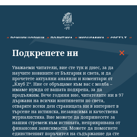
ВСИЧКИ НОВИНИ
ПОЛИТИКА
ИКОНОМИКА
СВЕТЪТ
Подкрепете ни
СПОРТ
КУЛТУРА
ТЕХНОЛОГИИ
КАЛЕЙДОСКОП
МНЕНИЯ
Уважаеми читатели, вие сте тук и днес, за да
научите новините от България и света, и да
прочетете актуални анализи и коментари от
„Клуб Z“. Ние се обръщаме към вас с молба –
имаме нужда от вашата подкрепа, за да
продължим. Вече години вие, читателите ни в 97
Общи условия
Политика за поверителност
държави на всички континенти по света,
отваряте всеки ден страницата ни в интернет в
Реклама
Партньори
Контакти
За Клуб Z
търсене на истинска, независима и качествена
Екип
Подкрепете ни
журналистика. Вие можете да допринесете за
нашия стремеж към истината, неприкривана от
финансови зависимости. Можете да помогнете
единственият поръчител на съдържание да сте
Издател на www.clubz.bg е „Клуб Зебра Медия“ ЕООД, София, ул. "Алеко