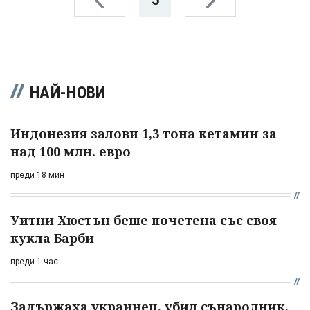
5
НАЙ-НОВИ
Индонезия залови 1,3 тона кетамин за
над 100 млн. евро
преди 18 мин
Уитни Хюстън беше почетена със своя
кукла Барби
преди 1 час
Задържаха украинец, убил сънародник,