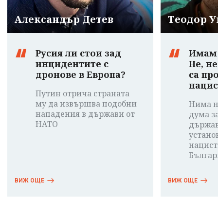
Александър Детев
Теодор 
Русия ли стои зад
Имам 
инцидентите с
Не, не
дронове в Европа?
са пр
нацис
Путин отрича страната
му да извършва подобни
Нима не
нападения в държави от
дума з
НАТО
държав
устано
нацист
Българ
ВИЖ ОЩЕ
ВИЖ ОЩЕ