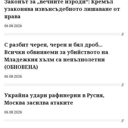
Законът за „вечните изроди“: Кремъл
узаконява извънсъдебното лишаване от
права
06.08.2026
С разбит череп, черен и бял дроб...
Всички обвиняеми за убийството на
Младежкия хълм са непълнолетни
(ОБНОВЕНА)
06.08.2026
Украйна удари рафинерии в Русия,
Москва засилва атаките
06.08.2026