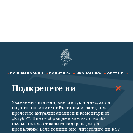
ВСИЧКИ НОВИНИ
ПОЛИТИКА
ИКОНОМИКА
СВЕТЪТ
Подкрепете ни
СПОРТ
КУЛТУРА
ТЕХНОЛОГИИ
КАЛЕЙДОСКОП
МНЕНИЯ
Уважаеми читатели, вие сте тук и днес, за да
научите новините от България и света, и да
прочетете актуални анализи и коментари от
„Клуб Z“. Ние се обръщаме към вас с молба –
имаме нужда от вашата подкрепа, за да
продължим. Вече години вие, читателите ни в 97