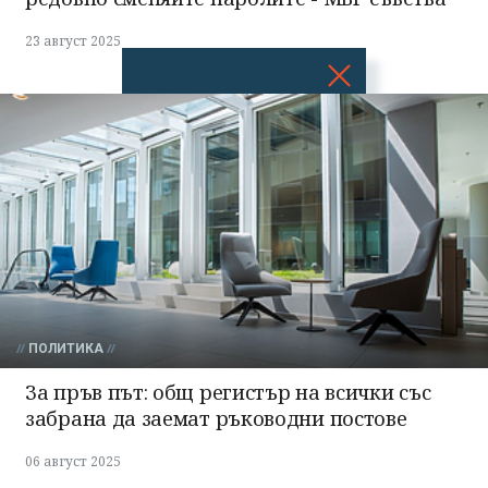
23 август 2025
Успешно
излязохте от
профила си!
ПОЛИТИКА
За пръв път: общ регистър на всички със
забрана да заемат ръководни постове
06 август 2025