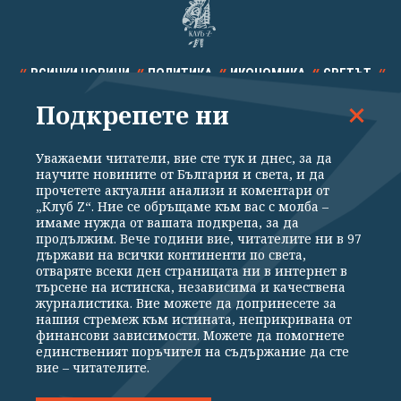
ВСИЧКИ НОВИНИ
ПОЛИТИКА
ИКОНОМИКА
СВЕТЪТ
Подкрепете ни
СПОРТ
КУЛТУРА
ТЕХНОЛОГИИ
КАЛЕЙДОСКОП
МНЕНИЯ
Уважаеми читатели, вие сте тук и днес, за да
научите новините от България и света, и да
прочетете актуални анализи и коментари от
„Клуб Z“. Ние се обръщаме към вас с молба –
имаме нужда от вашата подкрепа, за да
продължим. Вече години вие, читателите ни в 97
Общи условия
Политика за поверителност
държави на всички континенти по света,
отваряте всеки ден страницата ни в интернет в
Реклама
Партньори
Контакти
За Клуб Z
търсене на истинска, независима и качествена
Екип
Подкрепете ни
журналистика. Вие можете да допринесете за
нашия стремеж към истината, неприкривана от
финансови зависимости. Можете да помогнете
единственият поръчител на съдържание да сте
Издател на www.clubz.bg е „Клуб Зебра Медия“ ЕООД, София, ул. "Алеко
вие – читателите.
Константинов" 3. Всички права запазени 2026 „Клуб Зебра Медия“
ЕООД.
Препечатването на материали, снимки и видео от www.clubz.bg без