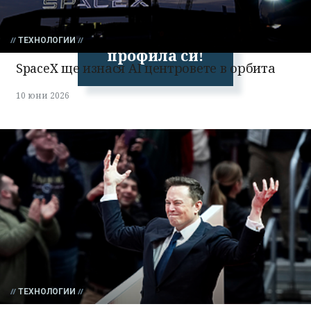
Успешно
излязохте от
ТЕХНОЛОГИИ
профила си!
SpaceX ще изнася AI центровете в орбита
10 юни 2026
ТЕХНОЛОГИИ