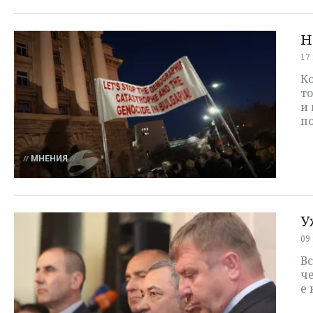
Н
17
Ко
то
и 
п
МНЕНИЯ
У
09
Вс
че
е 