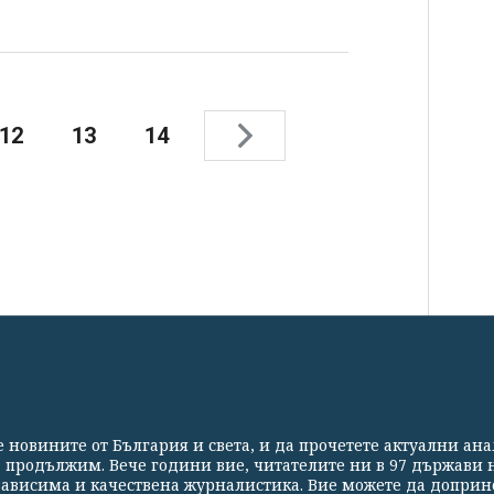
12
13
14
СВЕТЪТ
СПОРТ
КУЛТУРА
ТЕХНОЛОГИИ
КАЛЕЙ
те новините от България и света, и да прочетете актуални ан
Партньори
Контакти
За Клуб Z
Екип
Подкрепете 
а продължим. Вече години вие, читателите ни в 97 държави н
езависима и качествена журналистика. Вие можете да доприн