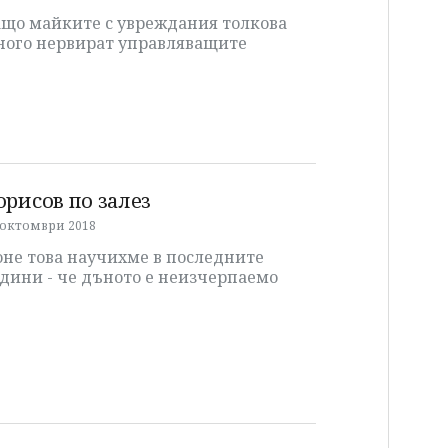
ащо майките с увреждания толкова
ного нервират управляващите
орисов по залез
 октомври 2018
оне това научихме в последните
дини - че дъното е неизчерпаемо