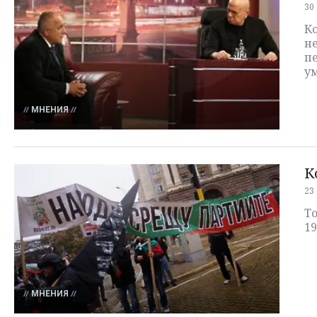
30
Ко
не
п
ум
МНЕНИЯ
К
23
То
19
МНЕНИЯ