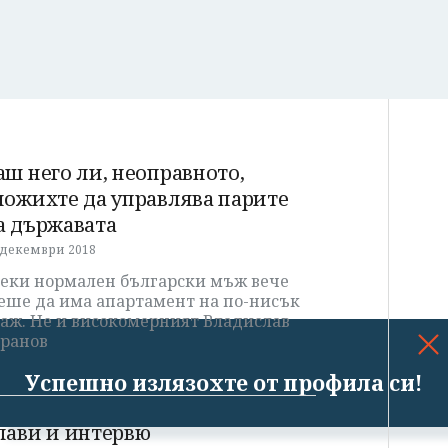
аш него ли, неоправното,
ложихте да управлява парите
а държавата
 декември 2018
секи нормален български мъж вече
еше да има апартамент на по-нисък
таж. Не и високомерният Владислав
оранов
Успешно излязохте от профила си!
лави и интервю