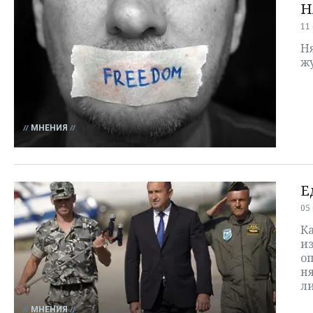
Н
11
Н
ж
МНЕНИЯ
Е
05
Ка
и
оп
ня
л
МНЕНИЯ