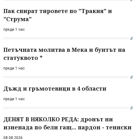
Пак спират тировете по "Тракия" и
"Струма"
преди 1 час
Петъчната молитва в Мека и бунтът на
статуквото *
преди 1 час
Дъжд и гръмотевици в 4 области
преди 1 час
ДЕНЯТ В НЯКОЛКО РЕДА: дронът ни
изненада по бели гащ... пардон - тениски
08.08.2026