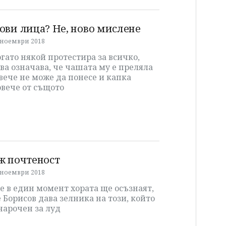
ови лица? Не, ново мислене
 ноември 2018
гато някой протестира за всичко,
ва означава, че чашата му е преляла
вече не може да понесе и капка
овече от същото
ж почтеност
 ноември 2018
е в един момент хората ще осъзнаят,
 Борисов дава зелника на този, който
нарочен за луд