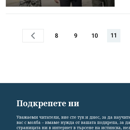
11
8
9
10
ВСИЧКИ НОВИНИ
ПОЛИТИКА
ИКОНОМИКА
Подкрепете ни
Уважаеми читатели, вие сте тук и днес, за да научи
Общи условия
Политика за поверителност
Реклама
вас с молба – имаме нужда от вашата подкрепа, за д
страницата ни в интернет в търсене на истинска, н