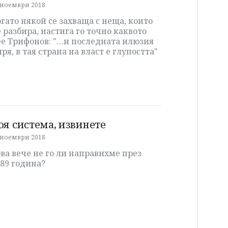
 ноември 2018
гато някой се захваща с неща, които
 разбира, настига го точно каквото
ее Трифонов: "…и последната илюзия
ря, в тая страна на власт е глупостта"
оя система, извинете
 ноември 2018
ва вече не го ли направихме през
89 година?