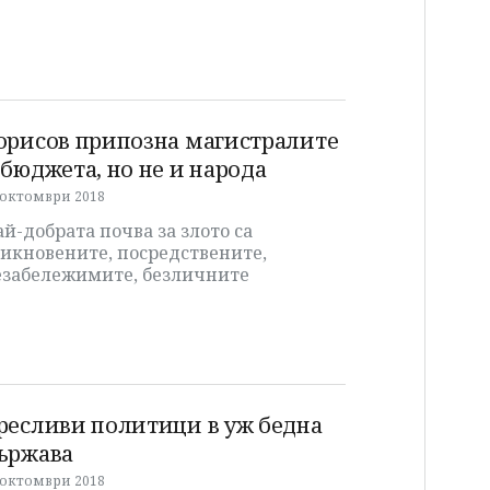
орисов припозна магистралите
 бюджета, но не и народа
 октомври 2018
й-добрата почва за злото са
бикновените, посредствените,
езабележимите, безличните
ресливи политици в уж бедна
ържава
 октомври 2018