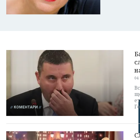
Б
с
н
04
В
щ
е
Г
КОМЕНТАРИ
С