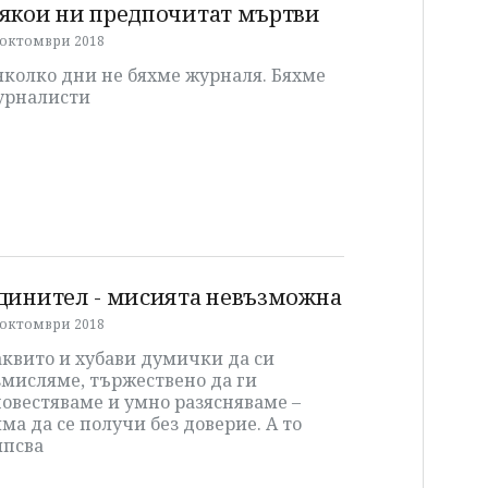
якои ни предпочитат мъртви
 октомври 2018
яколко дни не бяхме журналя. Бяхме
урналисти
динител - мисията невъзможна
 октомври 2018
квито и хубави думички да си
змисляме, тържествено да ги
овестяваме и умно разясняваме –
ма да се получи без доверие. А то
ипсва