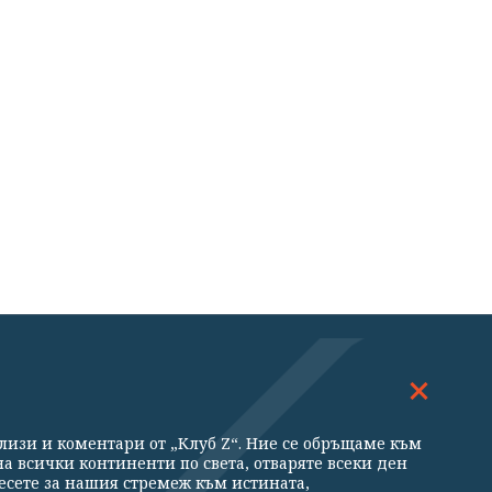
ДОСКОП
МНЕНИЯ
ализи и коментари от „Клуб Z“. Ние се обръщаме към
ни
а всички континенти по света, отваряте всеки ден
есете за нашия стремеж към истината,