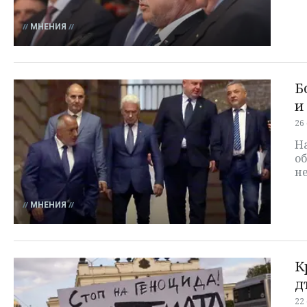
МНЕНИЯ
Б
и
26
На
о
н
МНЕНИЯ
К
д
22