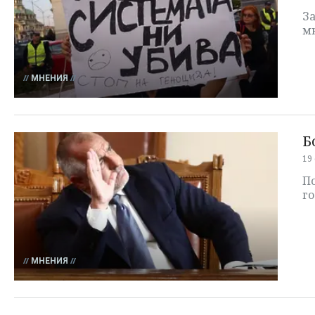
З
м
МНЕНИЯ
Б
19
П
го
МНЕНИЯ