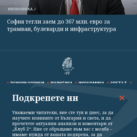
ИКОНОМИКА
София тегли заем до 367 млн. евро за
трамваи, булеварди и инфраструктура
ВСИЧКИ НОВИНИ
ПОЛИТИКА
ИКОНОМИКА
СВЕТЪТ
Подкрепете ни
СПОРТ
КУЛТУРА
ТЕХНОЛОГИИ
КАЛЕЙДОСКОП
МНЕНИЯ
Уважаеми читатели, вие сте тук и днес, за да
научите новините от България и света, и да
прочетете актуални анализи и коментари от
„Клуб Z“. Ние се обръщаме към вас с молба –
имаме нужда от вашата подкрепа, за да