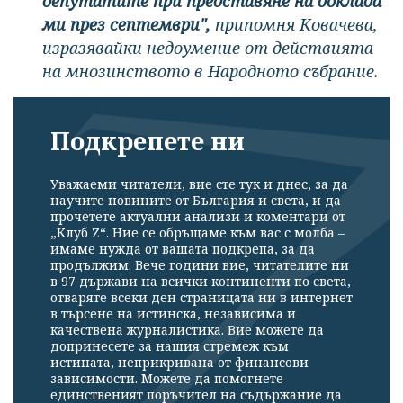
депутатите при представяне на доклада
ми през септември",
припомня Ковачева,
изразявайки недоумение от действията
на мнозинството в Народното събрание.
Подкрепете ни
Уважаеми читатели, вие сте тук и днес, за да
научите новините от България и света, и да
прочетете актуални анализи и коментари от
„Клуб Z“. Ние се обръщаме към вас с молба –
имаме нужда от вашата подкрепа, за да
продължим. Вече години вие, читателите ни
в 97 държави на всички континенти по света,
отваряте всеки ден страницата ни в интернет
в търсене на истинска, независима и
качествена журналистика. Вие можете да
допринесете за нашия стремеж към
истината, неприкривана от финансови
зависимости. Можете да помогнете
единственият поръчител на съдържание да