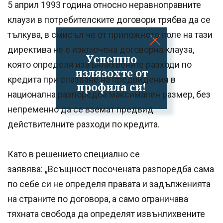
5 април 1993 година относно неравноправните
клаузи в потребителските договори трябва да се
тълкува, в смисъл че от приложното поле на тази
директива не е изключена договорна клауза,
Успешно
която определя извънлихвените разходи по
излязохте от
кредита при спазване на предвидения в
профила си!
национална разпоредба максимален размер, без
непременно да се вземат предвид
действителните разходи по кредита.
Като в решението специално се
заявява: „Всъщност посочената разпоредба сама
по себе си не определя правата и задълженията
на страните по договора, а само ограничава
тяхната свобода да определят извънлихвените