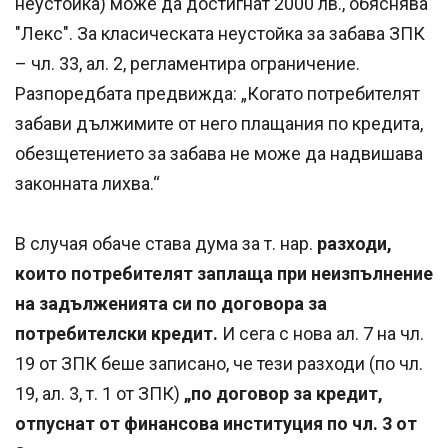
неустойка) може да достигнат 2000 лв., обяснява
"Лекс". За класическата неустойка за забава ЗПК
– чл. 33, ал. 2, регламентира ограничение.
Разпоредбата предвижда: „Когато потребителят
забави дължимите от него плащания по кредита,
обезщетението за забава не може да надвишава
законната лихва.“
В случая обаче става дума за т. нар.
разходи,
които потребителят заплаща при неизпълнение
на задълженията си по договора за
потребителски кредит.
И сега с нова ал. 7 на чл.
19 от ЗПК беше записано, че тези разходи (по чл.
19, ал. 3, т. 1 от ЗПК)
„по договор за кредит,
отпуснат от финансова институция по чл. 3 от