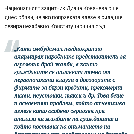
Националният защитник Диана Ковачева още
днес обяви, че ако поправката влезе в сила, ще
сезира незабавно Конституционния съд.
„Като омбудсман нееднократно
алармирах народните представители за
огромния брой жалби, в които
гражданите се оплакват точно от
неравноправни клаузи в договорите с
фирмите за бързи кредити, прекомерни
лихви, неустойки, такси и др. Това беше
и основният проблем, който отчетливо
излезе като особено сериозен при
анализа на жалбите на гражданите и
който поставих на вниманието на