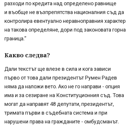
разходи по кредита над определено равнище
и въобще не възпрепятства националния съд да
контролира евентуално неравноправния характер
на такова определяне, дори под законовата горна
граница.“
Какво следва?
Дали текстът ще влезе в сила и кога зависи
първо от това дали президентът Румен Радев
няма да наложи вето. Ако не го направи - опция
има и за сезиране на Конституционния съд. Това
могат да направят 48 депутати, президентът,
тримата първи в съдебната система и при
нарушени права на гражданите - омбудсманът.