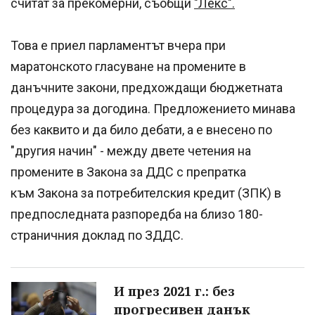
считат за прекомерни, съобщи
"Лекс".
Това е приел парламентът вчера при
маратонското гласуване на промените в
данъчните закони, предхождащи бюджетната
процедура за догодина. Предложението минава
без каквито и да било дебати, а е внесено по
"другия начин" - между двете четения на
промените в Закона за ДДС с препратка
към Закона за потребителския кредит (ЗПК) в
предпоследната разпоредба на близо 180-
страничния доклад по ЗДДС.
И през 2021 г.: без
прогресивен данък