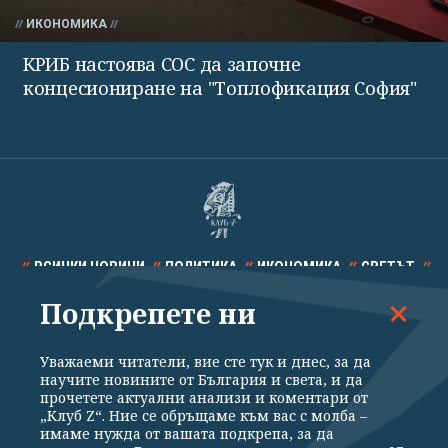
ИКОНОМИКА
КРИБ настоява СОС да започне
концесиониране на "Топлофикация София"
ВСИЧКИ НОВИНИ
ПОЛИТИКА
ИКОНОМИКА
СВЕТЪТ
Подкрепете ни
СПОРТ
КУЛТУРА
ТЕХНОЛОГИИ
КАЛЕЙДОСКОП
МНЕНИЯ
Уважаеми читатели, вие сте тук и днес, за да
научите новините от България и света, и да
прочетете актуални анализи и коментари от
„Клуб Z“. Ние се обръщаме към вас с молба –
имаме нужда от вашата подкрепа, за да