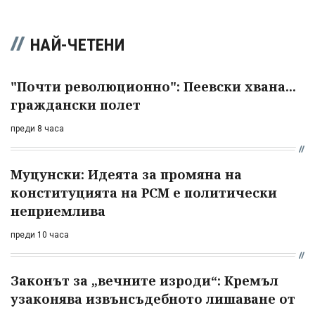
НАЙ-ЧЕТЕНИ
"Почти революционно": Пеевски хвана...
граждански полет
преди 8 часа
Муцунски: Идеята за промяна на
конституцията на РСМ е политически
неприемлива
преди 10 часа
Законът за „вечните изроди“: Кремъл
узаконява извънсъдебното лишаване от