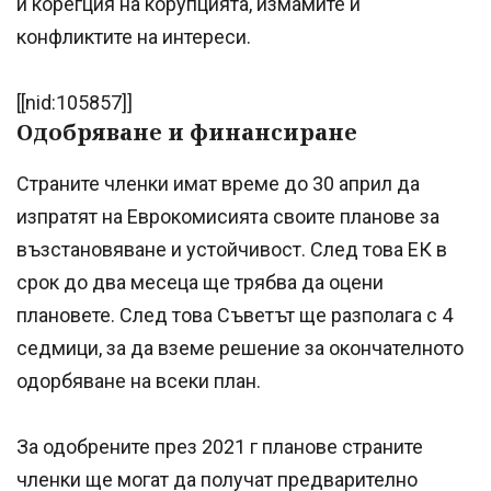
и корегция на корупцията, измамите и
конфликтите на интереси.
[[nid:105857]]
Одобряване и финансиране
Страните членки имат време до 30 април да
изпратят на Еврокомисията своите планове за
възстановяване и устойчивост. След това ЕК в
срок до два месеца ще трябва да оцени
плановете. След това Съветът ще разполага с 4
седмици, за да вземе решение за окончателното
одорбяване на всеки план.
За одобрените през 2021 г планове страните
членки ще могат да получат предварително