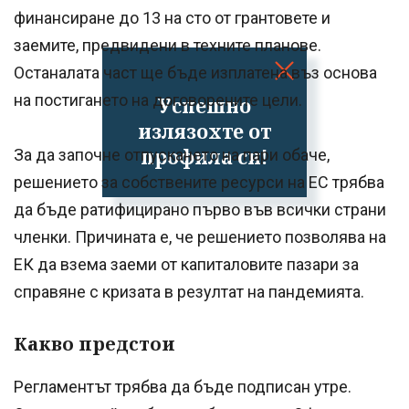
финансиране до 13 на сто от грантовете и
заемите, предвидени в техните планове.
Останалата част ще бъде изплатена въз основа
на постигането на договорените цели.
Успешно
излязохте от
профила си!
За да започне отпускането на пари обаче,
решението за собствените ресурси на ЕС трябва
да бъде ратифицирано първо във всички страни
членки. Причината е, че решението позволява на
ЕК да взема заеми от капиталовите пазари за
справяне с кризата в резултат на пандемията.
Какво предстои
Регламентът трябва да бъде подписан утре.