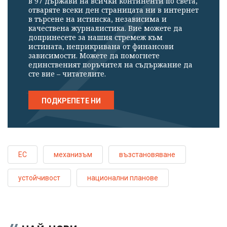
в 97 държави на всички континенти по света,
отваряте всеки ден страницата ни в интернет
в търсене на истинска, независима и
качествена журналистика. Вие можете да
допринесете за нашия стремеж към
истината, неприкривана от финансови
зависимости. Можете да помогнете
единственият поръчител на съдържание да
сте вие – читателите.
ПОДКРЕПЕТЕ НИ
ЕС
механизъм
възстановяване
устойчивост
национални планове