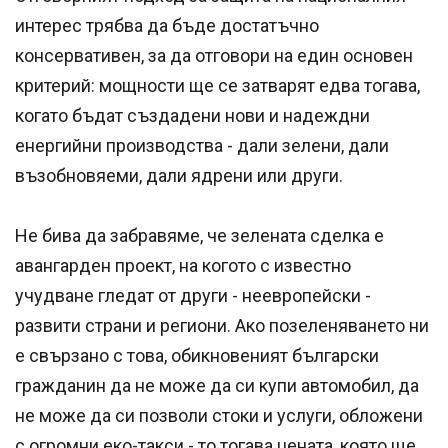
интерес трябва да бъде достатъчно
консервативен, за да отговори на един основен
критерий: мощности ще се затварят едва тогава,
когато бъдат създадени нови и надеждни
енергийни производства - дали зелени, дали
възобновяеми, дали ядрени или други.
Не бива да забравяме, че зелената сделка е
авангарден проект, на когото с известно
учудване гледат от други - неевропейски -
развити страни и региони. Ако позеленяването ни
е свързано с това, обикновеният български
гражданин да не може да си купи автомобил, да
не може да си позволи стоки и услуги, обложени
с огромни еко-такси - то тогава цената, която ще