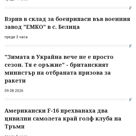
Взрив в склад за боеприпаси във военния
завод "ЕМКО" в с. Белица
преди 3 часа
"Зимата в Украйна вече не е просто
сезон. Тя е оръжие" - британският
министър на отбраната призова за
ракети
09.08.2026
Американски F-16 прехванаха два
цивилни самолета край голф клуба на
Тръмп