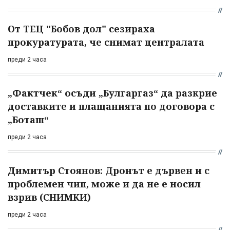
От ТЕЦ "Бобов дол" сезираха
прокуратурата, че снимат централата
преди 2 часа
„Фактчек“ осъди „Булгаргаз“ да разкрие
доставките и плащанията по договора с
„Боташ“
преди 2 часа
Димитър Стоянов: Дронът е дървен и с
проблемен чип, може и да не е носил
взрив (СНИМКИ)
преди 2 часа