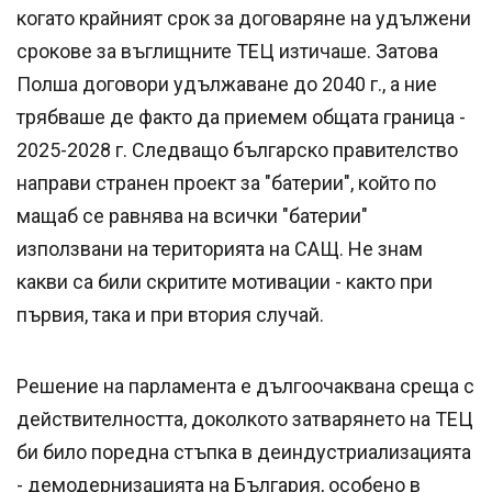
когато крайният срок за договаряне на удължени
срокове за въглищните ТЕЦ изтичаше. Затова
Полша договори удължаване до 2040 г., а ние
трябваше де факто да приемем общата граница -
2025-2028 г. Следващо българско правителство
направи странен проект за "батерии", който по
мащаб се равнява на всички "батерии"
използвани на територията на САЩ. Не знам
какви са били скритите мотивации - както при
първия, така и при втория случай.
Решение на парламента е дългоочаквана среща с
действителността, доколкото затварянето на ТЕЦ
би било поредна стъпка в деиндустриализацията
- демодернизацията на България, особено в