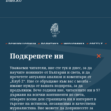
ВСИЧКИ НОВИНИ
ПОЛИТИКА
ИКОНОМИКА
СВЕТЪТ
Подкрепете ни
СПОРТ
КУЛТУРА
ТЕХНОЛОГИИ
КАЛЕЙДОСКОП
МНЕНИЯ
Уважаеми читатели, вие сте тук и днес, за да
научите новините от България и света, и да
прочетете актуални анализи и коментари от
„Клуб Z“. Ние се обръщаме към вас с молба –
имаме нужда от вашата подкрепа, за да
продължим. Вече години вие, читателите ни в 97
Общи условия
Политика за поверителност
държави на всички континенти по света,
отваряте всеки ден страницата ни в интернет в
Реклама
Партньори
Контакти
За Клуб Z
търсене на истинска, независима и качествена
Екип
Подкрепете ни
журналистика. Вие можете да допринесете за