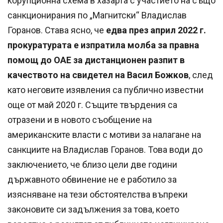
корупционна схема в хазарта с участието на също
санкционирания по „Магнитски“ Владислав
Горанов. Става ясно, че
едва през април 2022 г.
прокуратурата е изпратила молба за правна
помощ до ОАЕ за дистанционен разпит в
качеството на свидетел на Васил Божков
, след
като неговите изявления са публично известни
още от май 2020 г. Същите твърдения са
отразени и в новото съобщение на
американските власти с мотиви за налагане на
санкциите на Владислав Горанов. Това води до
заключението, че близо цели две години
държавното обвинение не е работило за
изясняване на тези обстоятелства въпреки
законовите си задължения за това, което