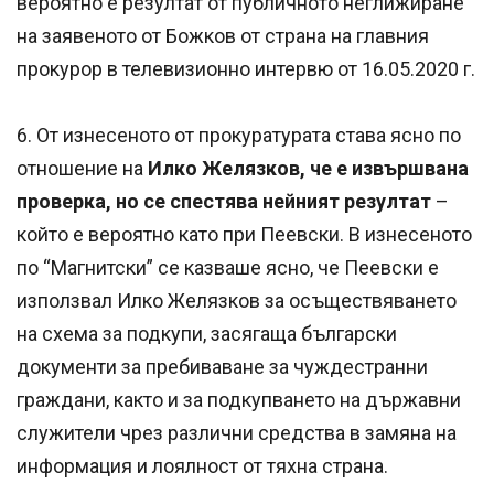
вероятно е резултат от публичното неглижиране
на заявеното от Божков от страна на главния
прокурор в телевизионно интервю от 16.05.2020 г.
6. От изнесеното от прокуратурата става ясно по
отношение на
Илко Желязков, че е извършвана
проверка, но се спестява нейният резултат
–
който е вероятно като при Пеевски. В изнесеното
по “Магнитски” се казваше ясно, че Пеевски е
използвал Илко Желязков за осъществяването
на схема за подкупи, засягаща български
документи за пребиваване за чуждестранни
граждани, както и за подкупването на държавни
служители чрез различни средства в замяна на
информация и лоялност от тяхна страна.