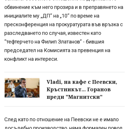
обвинение към него прозира и в преправянето на
инициалите му „ДП“ на „10“ по време на
пресконференция на прокуратурата във връзка с
разследването по случая, известен като
“тефтерчето на Филип Златанов” - бившия
председател на Комисията за превенция на
конфликт на интереси.
Vladi, на кафе с Пеевски,
Кръстникът... Горанов
преди "Магнитски"
След като по отношение на Пеевски не е имало
досъдебно производство, няма формален повод