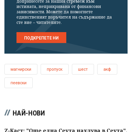
допринесете за нашия стремеж към
истината, неприкривана от финансови
зависимости. Можете да помогнете
единственият поръчител на съдържание да
сте вие – читателите.
ПОДКРЕПЕТЕ НИ
магнирски
пропуск
шест
акф
пеевски
НАЙ-НОВИ
Z-Каст: "Още една Сеута нахлува в Сеута".