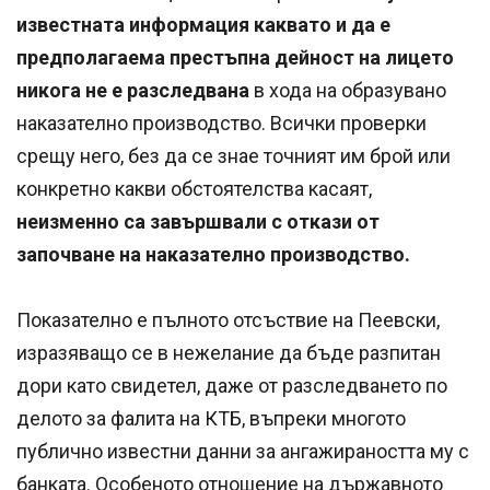
известната информация каквато и да е
предполагаема престъпна дейност на лицето
никога не е разследвана
в хода на образувано
наказателно производство. Всички проверки
срещу него, без да се знае точният им брой или
конкретно какви обстоятелства касаят,
неизменно са завършвали с откази от
започване на наказателно производство.
Показателно е пълното отсъствие на Пеевски,
изразяващо се в нежелание да бъде разпитан
дори като свидетел, даже от разследването по
делото за фалита на КТБ, въпреки многото
публично известни данни за ангажираността му с
банката. Особеното отношение на държавното