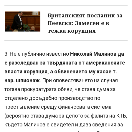
Британският посланик за
Пеевски: Замесен е в
тежка корупция
3. Не е публично известно
Николай Малинов да
е разследван за твърдяната от американските
власти корупция, а обвинението му касае т.
нар. шпионаж
. При оповестяването на случая
тогава прокуратурата обяви, че става дума за
отделено досъдебно производство по
престъпление срещу финансовата система
(вероятно става дума за делото за фалита на КТБ,
където Малинов е свидетел и дава сведения за