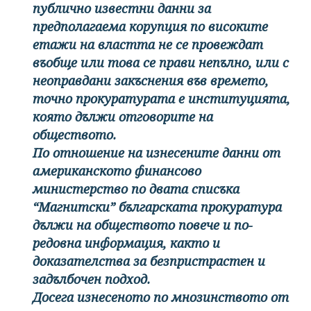
публично известни данни за
предполагаема корупция по високите
етажи на властта не се провеждат
въобще или това се прави непълно, или с
неоправдани закъснения във времето,
точно прокуратурата е институцията,
която дължи отговорите на
обществото.
По отношение на изнесените данни от
американското финансово
министерство по двата списъка
“Магнитски” българската прокуратура
дължи на обществото повече и по-
редовна информация, както и
доказателства за безпристрастен и
задълбочен подход.
Досега изнесеното по мнозинството от