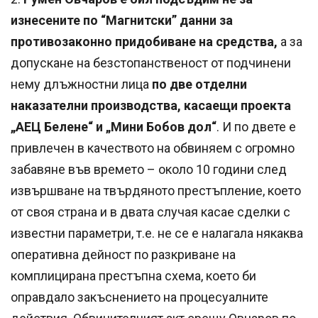
изнесените по “Магнитски” данни за
противозаконно придобиване на средства,
а за
допускане на безстопанственост от подчинени
нему длъжностни лица
по две отделни
наказателни производства, касаещи проекта
„АЕЦ Белене“ и „Мини Бобов дол“
. И по двете е
привлечен в качеството на обвиняем с огромно
забавяне във времето – около 10 години след
извършване на твърдяното престъпление, което
от своя страна и в двата случая касае сделки с
известни параметри, т.е. не се е налагала някаква
оперативна дейност по разкриване на
комплицирана престъпна схема, което би
оправдало закъснението на процесуалните