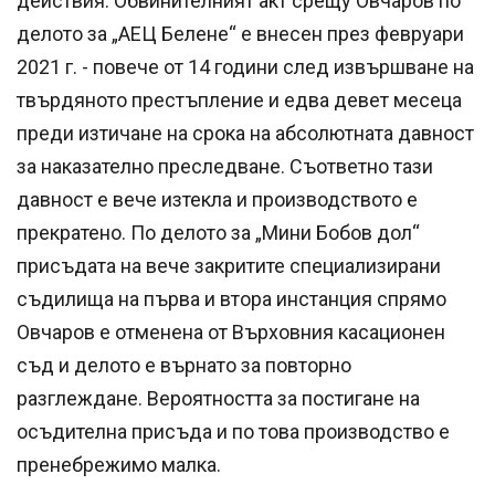
действия. Обвинителният акт срещу Овчаров по
делото за „АЕЦ Белене“ е внесен през февруари
2021 г. - повече от 14 години след извършване на
твърдяното престъпление и едва девет месеца
преди изтичане на срока на абсолютната давност
за наказателно преследване. Съответно тази
давност е вече изтекла и производството е
прекратено. По делото за „Мини Бобов дол“
присъдата на вече закритите специализирани
съдилища на първа и втора инстанция спрямо
Овчаров е отменена от Върховния касационен
съд и делото е върнато за повторно
разглеждане. Вероятността за постигане на
осъдителна присъда и по това производство е
пренебрежимо малка.