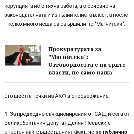
корупцията не е тяхна работа, а е основно на
законодателната и изпълнителната власт, а после
- колко много неща са свършили по "Магнитски".
Прокуратурата за
"Магнитски":
Отговорността е на трите
власти, не само наша
Ето шестте точки на АКФ в опровержение:
1. За предходно санкционирания от САЩ и сега от
Великобритания депутат Делян Пеевски е
спестен най-същественият факт: че
по публично