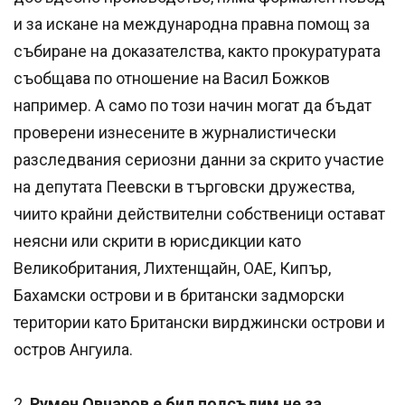
и за искане на международна правна помощ за
събиране на доказателства, както прокуратурата
съобщава по отношение на Васил Божков
например. А само по този начин могат да бъдат
проверени изнесените в журналистически
разследвания сериозни данни за скрито участие
на депутата Пеевски в търговски дружества,
чиито крайни действителни собственици остават
неясни или скрити в юрисдикции като
Великобритания, Лихтенщайн, ОАЕ, Кипър,
Бахамски острови и в британски задморски
територии като Британски вирджински острови и
остров Ангуила.
2.
Румен Овчаров е бил подсъдим не за