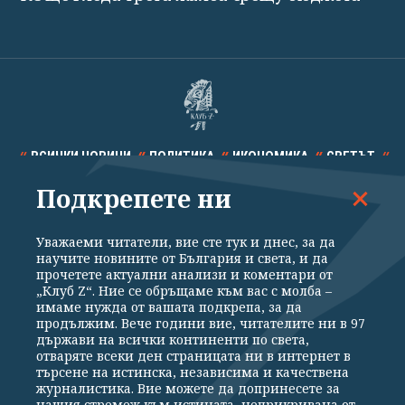
ВСИЧКИ НОВИНИ
ПОЛИТИКА
ИКОНОМИКА
СВЕТЪТ
Подкрепете ни
СПОРТ
КУЛТУРА
ТЕХНОЛОГИИ
КАЛЕЙДОСКОП
МНЕНИЯ
Уважаеми читатели, вие сте тук и днес, за да
научите новините от България и света, и да
прочетете актуални анализи и коментари от
„Клуб Z“. Ние се обръщаме към вас с молба –
имаме нужда от вашата подкрепа, за да
продължим. Вече години вие, читателите ни в 97
Общи условия
Политика за поверителност
държави на всички континенти по света,
отваряте всеки ден страницата ни в интернет в
Реклама
Партньори
Контакти
За Клуб Z
търсене на истинска, независима и качествена
Екип
Подкрепете ни
журналистика. Вие можете да допринесете за
нашия стремеж към истината, неприкривана от