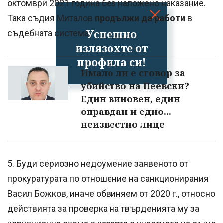
октомври 2021 година без наложено наказание.
Така съдия Миталов
продължи да работи
в
Успешно
съдебната система.
излязохте от
профила си!
Имало ли е сговор за
убийство на Пеевски?
Един виновен, един
оправдан и едно...
неизвестно лице
5. Буди сериозно недоумение заявеното от
прокуратурата по отношение на санкционирания
Васил Божков, иначе обвиняем от 2020 г., относно
действията за проверка на твърденията му за