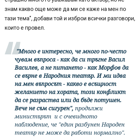
знам какво още може да ми се каже на мен по
тази тема", добави той и изброи всички разговори,
които е провел.
"Много е интересно, че много по-често
чувам въпроса - как да си тръгне Васил
Василев, а не питането - как Морфов да
се върне в Народния театър. И ми идва
на мен въпросът - какво е всъщност
желанието на хората, този конфликт
да се разраства или да бъде потушен.
Вече не съм сигурен",
продължи
министърът и с очевидното
наблюдение, че "един разбунен Народен
театър не може да работи нормално".