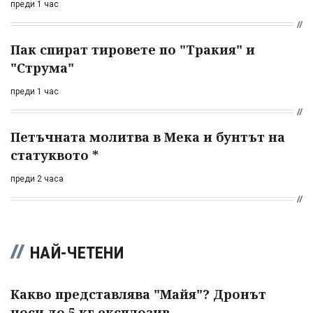
преди 1 час
Пак спират тировете по "Тракия" и
"Струма"
преди 1 час
Петъчната молитва в Мека и бунтът на
статуквото *
преди 2 часа
НАЙ-ЧЕТЕНИ
Какво представлява "Майя"? Дронът
носи до 5 кг експлозив