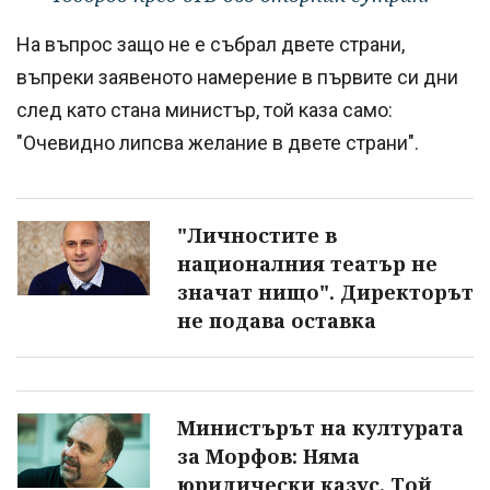
На въпрос защо не е събрал двете страни,
въпреки заявеното намерение в първите си дни
след като стана министър, той каза само:
"Очевидно липсва желание в двете страни".
"Личностите в
националния театър не
значат нищо". Директорът
не подава оставка
Министърът на културата
за Морфов: Няма
юридически казус. Той