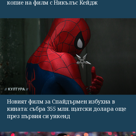
копие на филм с Никълъс Кейдж
КУЛТУРА
Новият филм за Спайдърмен избухна в
кината: събра 355 млн. щатски долара още
през първия си уикенд