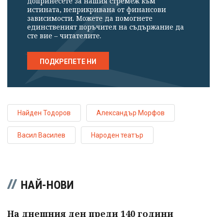
допринесете за нашия стремеж към
истината, неприкривана от финансови
зависимости. Можете да помогнете
единственият поръчител на съдържание да
сте вие – читателите.
ПОДКРЕПЕТЕ НИ
Найден Тодоров
Александър Морфов
Васил Василев
Народен театър
НАЙ-НОВИ
На днешния ден преди 140 години