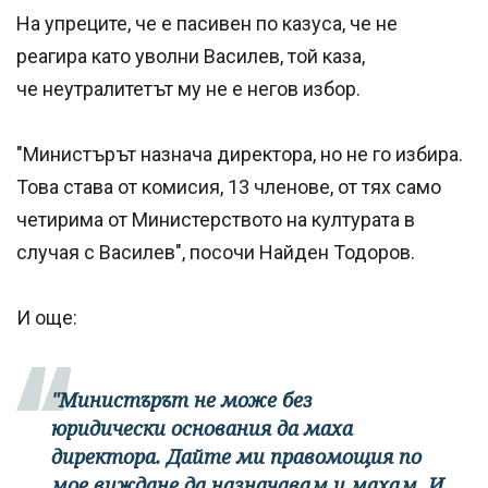
На упреците, че е пасивен по казуса, че не
реагира като уволни Василев, той каза,
че неутралитетът му не е негов избор.
"Министърът назнача директора, но не го избира.
Това става от комисия, 13 членове, от тях само
четирима от Министерството на културата в
случая с Василев", посочи Найден Тодоров.
И още:
"Министърът не може без
юридически основания да маха
директора. Дайте ми правомощия по
мое виждане да назначавам и махам. И