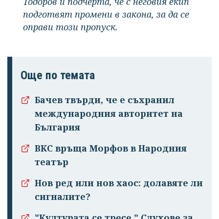
Тодоров и подчерта, че с неговия екип
подготвят промени в закона, за да се
оправи този пропуск.
Още по темата
Бачев твърди, че е съхранил
международния авторитет на
България
ВКС връща Морфов в Народния
театър
Нов ред или нов хаос: долавяте ли
сигналите?
"Културата се тресе." Слухове за