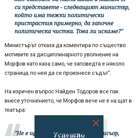
си представете - следващият министър,
който има тежки политически
пристрастия примерно, да започне
политическа чистка. Това ли искаме?"
Министърът отказа да коментира по същество
мотивите за дисциплинарното уволнение на
Морфов като каза само, че заповедта е няколо
страница, по нея да се произнесе съдът".
На изричен въпрос Найден Тодоров все пак
внесе уточнението, че Морфов вече не е на щат в
театъра:
"Не е щатен режисьор, но е режисьор,
Успешно