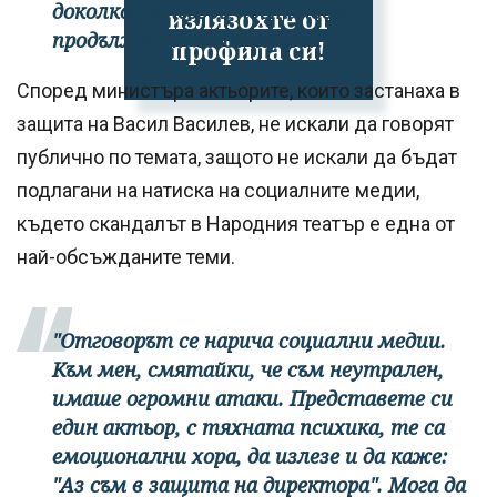
доколкото негови постановки
излязохте от
продължават да се играят".
профила си!
Според министъра актьорите, които застанаха в
защита на Васил Василев, не искали да говорят
публично по темата, защото не искали да бъдат
подлагани на натиска на социалните медии,
където скандалът в Народния театър е една от
най-обсъжданите теми.
"Отговорът се нарича социални медии.
Към мен, смятайки, че съм неутрален,
имаше огромни атаки. Представете си
един актьор, с тяхната психика, те са
емоционални хора, да излезе и да каже:
"Аз съм в защита на директора". Мога да