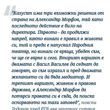
"Казусът има три възможни решения от
страна на Александър Морфов, тъй като
последното действие е било на
директора. Първото - да продължи
напред, както винаги е правил в живота
си, той и преди е напускал Народния
театър, но винаги се връща, убеден съм,
че ще се върне и сега. Вторият вариант е
двамата с Васил Василев да седнат да
говорят, аз съм изразил и пред двамата
желанието си да бъда медиатор. И
третият вариант, живеем в правова
държава, е Александър Морфов да
потърси правата си в съда, да поиска
оспорването на тази заповед",
поясни
Тодоров пред бТВ във вторник сутрин.