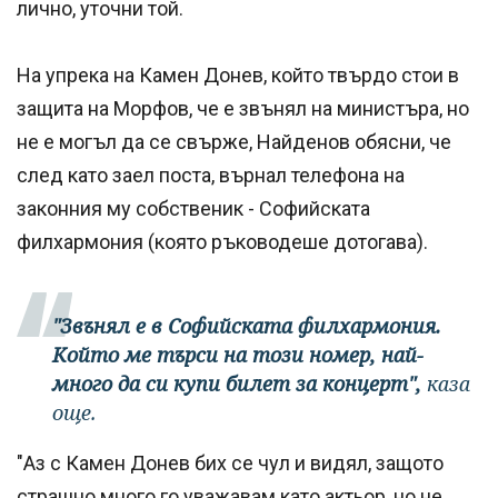
лично, уточни той.
На упрека на Камен Донев, който твърдо стои в
защита на Морфов, че е звънял на министъра, но
не е могъл да се свърже, Найденов обясни, че
след като заел поста, върнал телефона на
законния му собственик - Софийската
филхармония (която ръководеше дотогава).
"Звънял е в Софийската филхармония.
Който ме търси на този номер, най-
много да си купи билет за концерт",
каза
още.
"Аз с Камен Донев бих се чул и видял, защото
страшно много го уважавам като актьор, но не