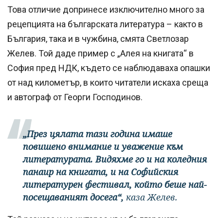
Това отличие допринесе изключително много за
рецепцията на българската литература – както в
България, така и в чужбина, смята Светлозар
Желев. Той даде пример с „Алея на книгата“ в
София пред НДК, където се наблюдаваха опашки
от над километър, в които читатели искаха среща
и автограф от Георги Господинов.
„През цялата тази година имаше
повишено внимание и уважение към
литературата. Видяхме го и на коледния
панаир на книгата, и на Софийския
литературен фестивал, който беше най-
посещаваният досега“,
каза Желев.