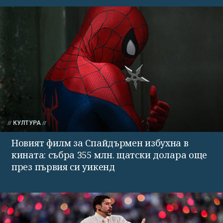
КУЛТУРА
Новият филм за Спайдърмен избухна в
кината: събра 355 млн. щатски долара още
през първия си уикенд