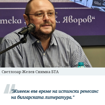
Светлозар Желев Снимка БТА
"Живеем във време на истински ренесанс
на българската литература."