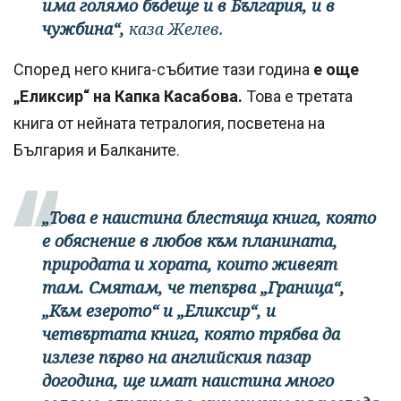
има голямо бъдеще и в България, и в
чужбина“,
каза Желев.
Според него книга-събитие тази година
е още
„Еликсир“ на Капка Касабова.
Това е третата
книга от нейната тетралогия, посветена на
България и Балканите.
„Това е наистина блестяща книга, която
е обяснение в любов към планината,
природата и хората, които живеят
там. Смятам, че тепърва „Граница“,
„Към езерото“ и „Еликсир“, и
четвъртата книга, която трябва да
излезе първо на английския пазар
догодина, ще имат наистина много