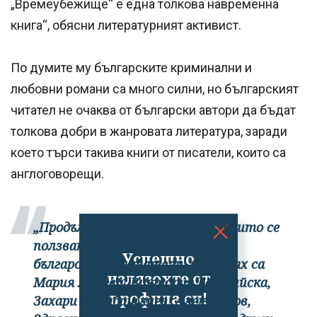
„Времеубежище“ е една толкова навременна
книга“, обясни литературният активист.
По думите му българските криминални и
любовни романи са много силни, но българският
читател не очаква от български автори да бъдат
толкова добри в жанровата литература, заради
което търси такива книги от писатели, които са
англоговорещи.
„Продължава да има автори, които се
ползват с огромната любов на
Успешно
българските читатели. Сред тях са
излязохте от
Мария Лалева, Виктория Бешлийска,
профила си!
Захари Калабашлиев, Алек Попов,