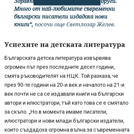
Здравка Евтимова, Деян Енев и други.
Много от най-любимите съвременни
български писатели издадоха нови
книги“,
посочи още Светлозар Желев.
Успехите на детската литература
Българската детска литература извървява
огромен път през последните десет години,
смята ръководителят на НЦК. Той разказа, че
през 90-те години на 20-и век и началото на 21-и
век почти не са се издавали книги на български
автори и илюстратори, тъй като това се е смятало
за скъпо. „Но в момента имаме писатели,
илюстратори и нови млади български издатели,
които създадоха огромна вълна за съвременната