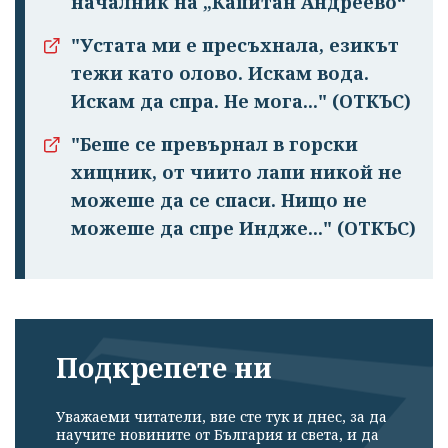
началник на „Капитан Андреево“
"Устата ми е пресъхнала, езикът
тежи като олово. Искам вода.
Искам да спра. Не мога..." (ОТКЪС)
"Беше се превърнал в горски
хищник, от чиито лапи никой не
можеше да се спаси. Нищо не
можеше да спре Индже..." (ОТКЪС)
Подкрепете ни
Уважаеми читатели, вие сте тук и днес, за да
научите новините от България и света, и да