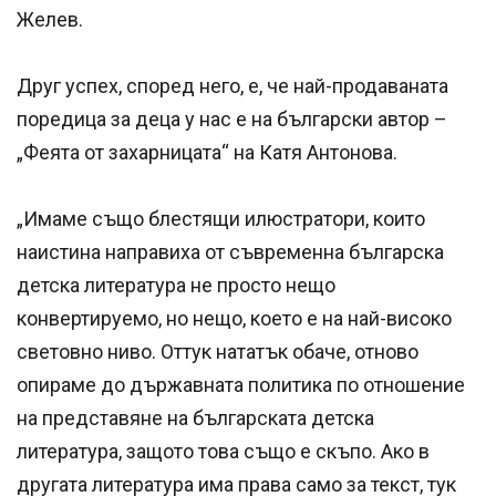
Желев.
Друг успех, според него, е, че най-продаваната
поредица за деца у нас е на български автор –
„Феята от захарницата“ на Катя Антонова.
„Имаме също блестящи илюстратори, които
наистина направиха от съвременна българска
детска литература не просто нещо
конвертируемо, но нещо, което е на най-високо
световно ниво. Оттук нататък обаче, отново
опираме до държавната политика по отношение
на представяне на българската детска
литература, защото това също е скъпо. Ако в
другата литература има права само за текст, тук