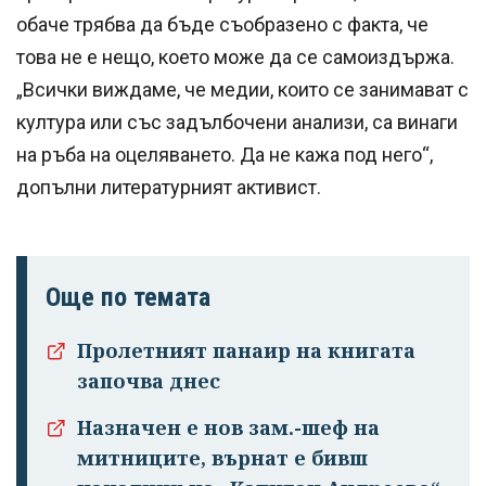
обаче трябва да бъде съобразено с факта, че
това не е нещо, което може да се самоиздържа.
„Всички виждаме, че медии, които се занимават с
култура или със задълбочени анализи, са винаги
на ръба на оцеляването. Да не кажа под него“,
допълни литературният активист.
Още по темата
Пролетният панаир на книгата
започва днес
Назначен е нов зам.-шеф на
митниците, върнат е бивш