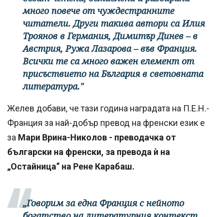
много повече от чуждестранните
читатели. Други такива автори са Илия
Троянов в Германия, Димитър Динев – в
Австрия, Ружа Лазарова – във Франция.
Всички те са много важен елемент от
присъствието на България в световната
литература."
Желев добави, че тази година наградата на П.Е.Н.-
Франция за най-добър превод на френски език е
за
Мари Врина-Николов - преводачка от
български на френски, за превода ѝ на
„Остайница“ на Рене Карабаш.
„Говорим за една Франция с нейното
богатство на литературния контекст,