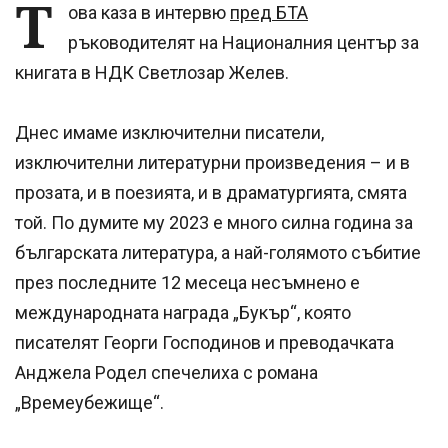
Т
ова каза в интервю
пред БТА
ръководителят на Националния център за
книгата в НДК Светлозар Желев.
Днес имаме изключителни писатели,
изключителни литературни произведения – и в
прозата, и в поезията, и в драматургията, смята
той. По думите му 2023 е много силна година за
българската литература, а най-голямото събитие
през последните 12 месеца несъмнено е
международната награда „Букър“, която
писателят Георги Господинов и преводачката
Анджела Родел спечелиха с романа
„Времеубежище“.