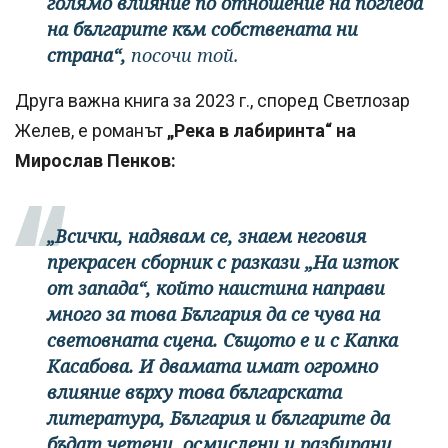
голямо влияние по отношение на погледа
на българите към собствената ни
страна“,
посочи той.
Друга важна книга за 2023 г., според Светлозар
Желев, е романът
„Река в лабиринта“ на
Мирослав Пенков:
„Всички, надявам се, знаем неговия
прекрасен сборник с разкази „На изток
от запада“, който наистина направи
много за това България да се чува на
световната сцена. Същото е и с Капка
Касабова. И двамата имат огромно
влияние върху това българската
литература, България и българите да
бъдат четени, осмислени и разбирани