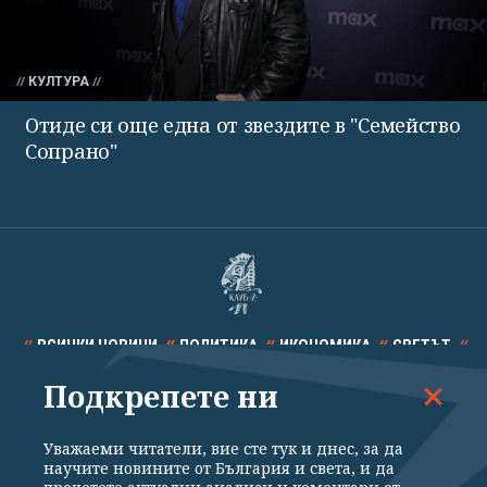
КУЛТУРА
Отиде си още една от звездите в "Семейство
Сопрано"
ВСИЧКИ НОВИНИ
ПОЛИТИКА
ИКОНОМИКА
СВЕТЪТ
Подкрепете ни
СПОРТ
КУЛТУРА
ТЕХНОЛОГИИ
КАЛЕЙДОСКОП
МНЕНИЯ
Уважаеми читатели, вие сте тук и днес, за да
научите новините от България и света, и да