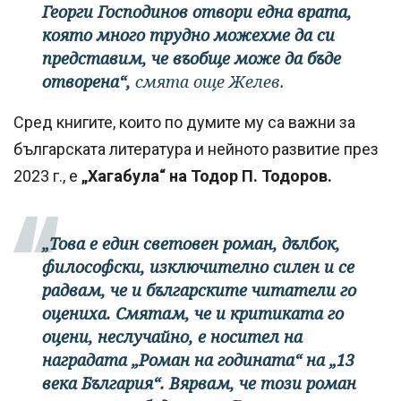
Георги Господинов отвори една врата,
която много трудно можехме да си
представим, че въобще може да бъде
отворена“,
смята още Желев.
Сред книгите, които по думите му са важни за
българската литература и нейното развитие през
2023 г., е
„Хагабула“ на Тодор П. Тодоров.
„Това е един световен роман, дълбок,
философски, изключително силен и се
радвам, че и българските читатели го
оцениха. Смятам, че и критиката го
оцени, неслучайно, е носител на
наградата „Роман на годината“ на „13
века България“. Вярвам, че този роман