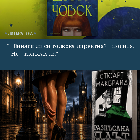
ЛИТЕРАТУРА
"– Винаги ли си толкова директна? – попита.
– Не – излъгах аз."