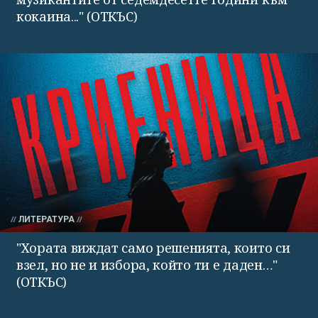
кокаина..." (ОТКЪС)
ЛИТЕРАТУРА
"Хората виждат само решенията, които си
взел, но не и избора, който ти е даден…"
(ОТКЪС)