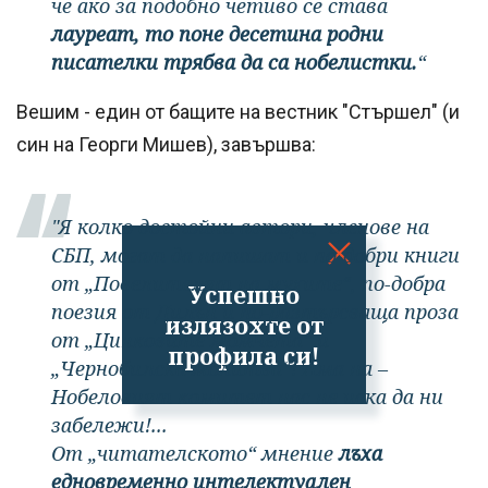
че ако за подобно четиво се става
лауреат, то поне десетина родни
писателки трябва да са нобелистки.
“
Вешим - един от бащите на вестник "Стършел" (и
син на Георги Мишев), завършва:
"Я колко достойни автори, членове на
СБП, могат да напишат и по-добри книги
от „Повелителят на мухите“, по-добра
Успешно
поезия от Дилън и по-разтърсваща проза
излязохте от
от „Цинковите момчета“ и
профила си!
„Чернобилска молитва“! Ама на –
Нобеловият комитет нас не иска да ни
забележи!...
От „читателското“ мнение
лъха
едновременно интелектуален