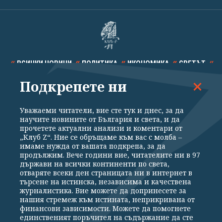
ВСИЧКИ НОВИНИ
ПОЛИТИКА
ИКОНОМИКА
СВЕТЪТ
Подкрепете ни
СПОРТ
КУЛТУРА
ТЕХНОЛОГИИ
КАЛЕЙДОСКОП
МНЕНИЯ
Уважаеми читатели, вие сте тук и днес, за да
научите новините от България и света, и да
прочетете актуални анализи и коментари от
„Клуб Z“. Ние се обръщаме към вас с молба –
имаме нужда от вашата подкрепа, за да
продължим. Вече години вие, читателите ни в 97
Общи условия
Политика за поверителност
държави на всички континенти по света,
отваряте всеки ден страницата ни в интернет в
Реклама
Партньори
Контакти
За Клуб Z
търсене на истинска, независима и качествена
Екип
Подкрепете ни
журналистика. Вие можете да допринесете за
нашия стремеж към истината, неприкривана от
финансови зависимости. Можете да помогнете
единственият поръчител на съдържание да сте
Издател на www.clubz.bg е „Клуб Зебра Медия“ ЕООД, София, ул. "Алеко