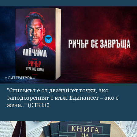
ЛИТЕРАТУРА
"Списъкът е от дванайсет точки, ако
заподозреният е мъж. Единайсет – ако е
жена..." (ОТКЪС)