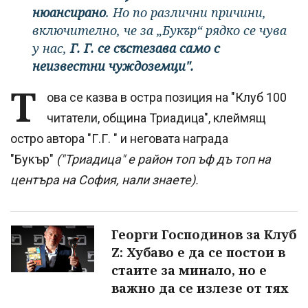
нюансирано
. Но по различни причини,
включително, че за „Букър“ рядко се чува
у нас,
Г. Г. се състезава само с
неизвестни чуждоземци".
Т
ова се казва в остра позиция на "Клуб 100
читатели, община Триадица", клеймящ
остро автора "Г.Г. " и неговата награда
"Букър"
("Триадица" е район топ ъф дъ топ на
центъра на София, нали знаете).
Георги Господинов за Клуб
Z: Хубаво е да се постои в
стаите за минало, но е
важно да се излезе от тях