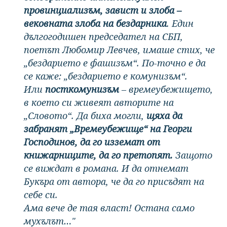
провинциализъм, завист и злоба –
вековната злоба на бездарника
. Един
дългогодишен председател на СБП,
поетът Любомир Левчев, имаше стих, че
„бездарието е фашизъм“. По-точно е да
се каже: „бездарието е комунизъм“.
Или
посткомунизъм
– времеубежището,
в което си живеят авторите на
„Словото“. Да биха могли,
щяха да
забранят „Времеубежище“ на Георги
Господинов, да го изземат от
книжарниците, да го претопят.
Защото
се виждат в романа. И да отнемат
Букъра от автора, че да го присъдят на
себе си.
Ама вече де тая власт! Остана само
мухълът…"