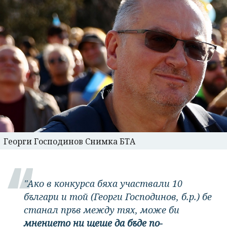
Георги Господинов Снимка БТА
"Ако в конкурса бяха участвали 10
българи и той (Георги Господинов, б.р.) бе
станал пръв между тях, може би
мнението ни щеше да бъде по-