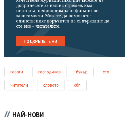
качествена журналистика. Вие можете да
допринесете за нашия стремеж към
истината, неприкривана от финансови
зависимости. Можете да помогнете
единственият поръчител на съдържание да
сте вие – читателите.
ПОДКРЕПЕТЕ НИ
георги
господинов
букър
сто
читатели
словото
сбп
НАЙ-НОВИ