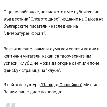
Още по-забавно е, че писмото им е публикувано
във вестник "Словото днес", издание на Съюза на
българските писатели - наследник на
"Литературен фронт".
За съжаление - няма и дума кои са тези видни и
критични читатели, какви са творческите им
успехи. Клуб Z не можа да открие сайт или поне
фейсбук страница на "клуба".
В сайта за култура
"Площад Славейков"
Михаил
Вешим пише днес по повода: