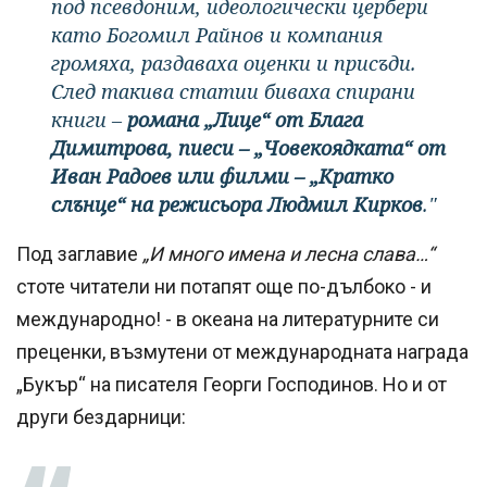
под псевдоним, идеологически
цербери
като Богомил Райнов
и компания
громяха, раздаваха оценки и присъди.
След такива статии биваха спирани
книги –
романа „Лице“ от Блага
Димитрова, пиеси – „Човекоядката“ от
Иван Радоев или филми – „Кратко
слънце“ на режисьора Людмил Кирков
."
Под заглавие
„И много имена и лесна слава…“
стоте читатели ни потапят още по-дълбоко - и
международно! - в океана на литературните си
преценки, възмутени от международната награда
„Букър“ на писателя Георги Господинов. Но и от
други бездарници: