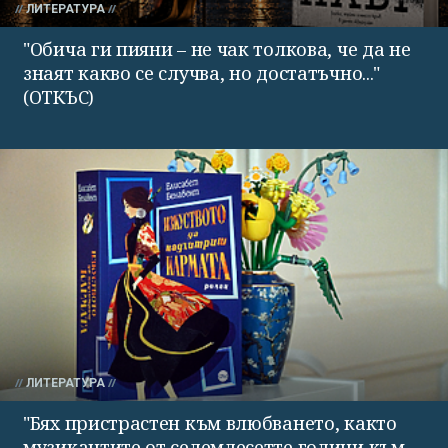
ЛИТЕРАТУРА
"Обича ги пияни – не чак толкова, че да не
знаят какво се случва, но достатъчно..."
(ОТКЪС)
ЛИТЕРАТУРА
"Бях пристрастен към влюбването, както
музикантите от седемдесетте години към