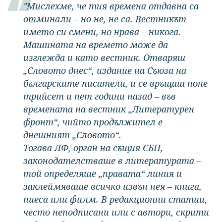
"Мислехме, че тия времена отдавна са
отминали – но не, не са. Вестникът
името си смени, но нрава – никога.
Машината на времето може да
изглежда и като вестник. Отваряш
„Словото днес“, издание на Съюза на
българските писатели, и се връщаш поне
трийсет и пет години назад – във
времената на вестник „Литературен
фронт“, чийто продължител е
днешният „Словото“.
Тогава ЛФ, орган на същия СБП,
законодателстваше в литературата –
той определяше „правата“ линия и
заклеймяваше всичко извън нея – книга,
пиеса или филм. В редакционни статии,
често неподписани или с автори, скрити