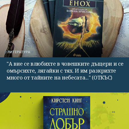
ЛИТЕРАТУРА
"А вие се влюбихте в чо­вешките дъщери и се
омърсихте, лягайки с тях. И им раз­крихте
много от тайните на небесата..." (ОТКЪС)