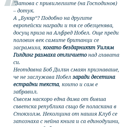
"Затова с привилегиите (на Господинов)
– дотук.
А „Букър“? Подобно на другите
европейски награди и тя се обезценява,
досущ приза на Алфред Нобел. Още преди
половин век самите британци се
засрамиха,
когато бездарникът Уилям
Голдинг размаха отличието
над главата
си.
Неотдавна Боб Дилън смаян признаваше,
че не заслужава Нобел
заради десетина
естрадни текста
, които и сам е
забравил.
Съвсем наскоро една дама от бивша
съветска република също бе поласкана в
Стокхолм. Неколцина от нашия Клуб се
запознаха с нейна книга и са единодушни,