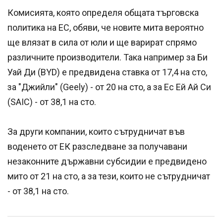
Комисията, която определя общата търговска
политика на ЕС, обяви, че новите мита вероятно
ще влязат в сила от юли и ще варират спрямо
различните производители. Така например за Би
Уай Ди (BYD) е предвидена ставка от 17,4 на сто,
за "Джийли" (Geely) - от 20 на сто, а за Ес Ей Ай Си
(SAIC) - от 38,1 на сто.
За други компании, които сътрудничат във
воденето от ЕК разследване за получавани
незаконните държавни субсидии е предвидено
мито от 21 на сто, а за тези, които не сътрудничат
- от 38,1 на сто.