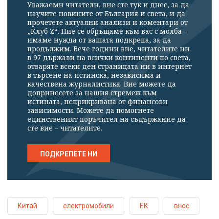
Уважаеми читатели, вие сте тук и днес, за да
научите новините от България и света, и да
прочетете актуални анализи и коментари от
„Клуб Z“. Ние се обръщаме към вас с молба –
имаме нужда от вашата подкрепа, за да
продължим. Вече години вие, читателите ни
в 97 държави на всички континенти по света,
отваряте всеки ден страницата ни в интернет
в търсене на истинска, независима и
качествена журналистика. Вие можете да
допринесете за нашия стремеж към
истината, неприкривана от финансови
зависимости. Можете да помогнете
единственият поръчител на съдържание да
сте вие – читателите.
ПОДКРЕПЕТЕ НИ
Китай
електромобили
ЕК
внос