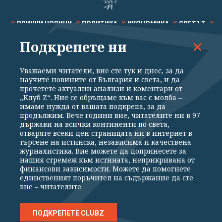
ВСИЧКИ НОВИНИ
ПОЛИТИКА
ИКОНОМИКА
СВЕТЪТ
Подкрепете ни
СПОРТ
КУЛТУРА
ТЕХНОЛОГИИ
КАЛЕЙДОСКОП
МНЕНИЯ
Уважаеми читатели, вие сте тук и днес, за да
научите новините от България и света, и да
прочетете актуални анализи и коментари от
„Клуб Z“. Ние се обръщаме към вас с молба –
имаме нужда от вашата подкрепа, за да
продължим. Вече години вие, читателите ни в 97
Общи условия
Политика за поверителност
държави на всички континенти по света,
отваряте всеки ден страницата ни в интернет в
Реклама
Партньори
Контакти
За Клуб Z
търсене на истинска, независима и качествена
Екип
Подкрепете ни
журналистика. Вие можете да допринесете за
нашия стремеж към истината, неприкривана от
финансови зависимости. Можете да помогнете
единственият поръчител на съдържание да сте
Издател на www.clubz.bg е „Клуб Зебра Медия“ ЕООД, София, ул. "Алеко
вие – читателите.
Константинов" 3. Всички права запазени 2026 „Клуб Зебра Медия“
ЕООД.
Препечатването на материали, снимки и видео от www.clubz.bg без
разрешение ще бъде преследвано по съдебен път, съгласно
ПОДКРЕПЕТЕ CLUBZ
ОБЩИТЕ УСЛОВИЯ