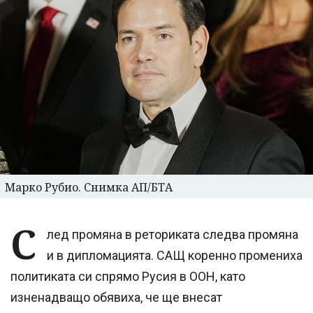
Марко Рубио. Снимка АП/БТА
С
лед промяна в реториката следва промяна
и в дипломацията. САЩ коренно промениха
политиката си спрямо Русия в ООН, като
изненадващо обявиха, че ще внесат