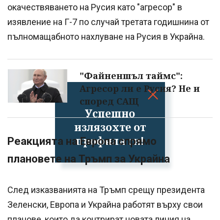
окачествяването на Русия като "агресор" в
изявление на Г-7 по случай третата годишнина от
пълномащабното нахлуване на Русия в Украйна.
"Файненшъл таймс":
Агресор ли е Русия? Не и
според САЩ
Успешно
излязохте от
профила си!
Реакцията на Европа спрямо
плановете на Тръмп за Украйна
След изказванията на Тръмп срещу президента
Зеленски, Европа и Украйна работят върху свои
планове, които да контрират новата линия на