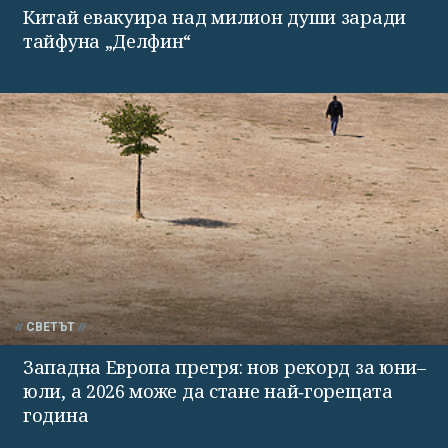
Китай евакуира над милион души заради
тайфуна „Делфин“
СВЕТЪТ
Западна Европа прегря: нов рекорд за юни–
юли, а 2026 може да стане най‑горещата
година