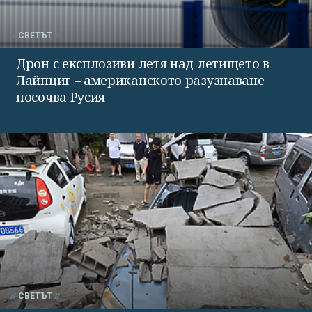
СВЕТЪТ
Дрон с експлозиви летя над летището в
Лайпциг – американското разузнаване
посочва Русия
СВЕТЪТ