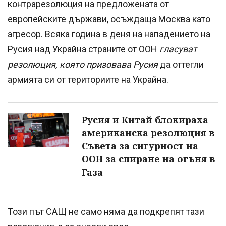
контрарезолюция на предложената от
европейските държави, осъждаща Москва като
агресор. Всяка година в деня на нападението на
Русия над Украйна страните от ООН
гласуват
резолюция, която призовава Русия
да оттегли
армията си от териториите на Украйна.
Русия и Китай блокираха
американска резолюция в
Съвета за сигурност на
ООН за спиране на огъня в
Газа
Този път САЩ не само няма да подкрепят тази