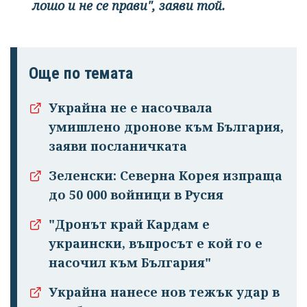
лошо и не се прави", заяви той.
Още по темата
Украйна не е насочвала
умишлено дронове към България,
заяви посланичката
Зеленски: Северна Корея изпраща
до 50 000 войници в Русия
"Дронът край Кардам е
украински, въпросът е кой го е
насочил към България"
Украйна нанесе нов тежък удар в