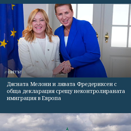
СВЕТЪТ
Дясната Мелони и лявата Фредериксен с
обща декларация срещу неконтролираната
имиграция в Европа