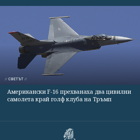
СВЕТЪТ
Американски F-16 прехванаха два цивилни
самолета край голф клуба на Тръмп