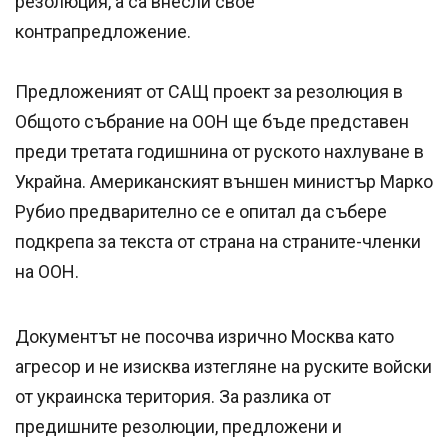
резолюция, а са внесли свое
контрапредложение.
Предложеният от САЩ проект за резолюция в
Общото събрание на ООН ще бъде представен
преди третата годишнина от руското нахлуване в
Украйна. Американският външен министър Марко
Рубио предварително се е опитал да събере
подкрепа за текста от страна на страните-членки
на ООН.
Документът не посочва изрично Москва като
агресор и не изисква изтегляне на руските войски
от украинска територия. За разлика от
предишните резолюции, предложени и