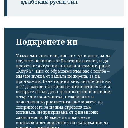
дълбокия руски тил
Подкрепете ни
Уважаеми читатели, вие сте тук и днес, за да
научите новините от България и света, и да
прочетете актуални анализи и коментари от
„Клуб Z“. Ние се обръщаме към вас с молба –
имаме нужда от вашата подкрепа, за да
продължим. Вече години вие, читателите ни
в 97 държави на всички континенти по света,
отваряте всеки ден страницата ни в интернет
в търсене на истинска, независима и
качествена журналистика. Вие можете да
допринесете за нашия стремеж към
истината, неприкривана от финансови
зависимости. Можете да помогнете
единственият поръчител на съдържание да
сте вие – читателите.