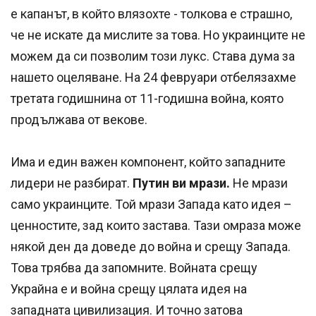
е капанът, в който влязохте - толкова е страшно,
че не искате да мислите за това. Но украинците не
можем да си позволим този лукс. Става дума за
нашето оцеляване. На 24 февруари отбелязахме
третата годишнина от 11-годишна война, която
продължава от векове.
Има и един важен компонент, който западните
лидери не разбират.
Путин ви мрази.
Не мрази
само украинците. Той мрази Запада като идея –
ценностите, зад които застава. Тази омраза може
някой ден да доведе до война и срещу Запада.
Това трябва да запомните. Войната срещу
Украйна е и война срещу цялата идея на
западната цивилизация. И точно затова