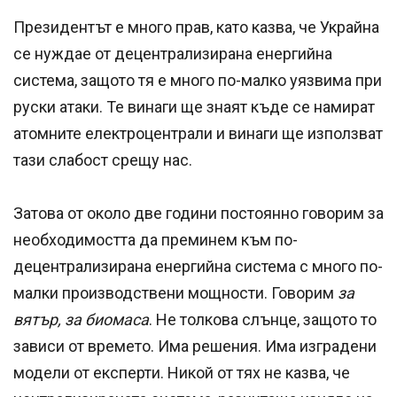
Президентът е много прав, като казва, че Украйна
се нуждае от децентрализирана енергийна
система, защото тя е много по-малко уязвима при
руски атаки. Те винаги ще знаят къде се намират
атомните електроцентрали и винаги ще използват
тази слабост срещу нас.
Затова от около две години постоянно говорим за
необходимостта да преминем към по-
децентрализирана енергийна система с много по-
малки производствени мощности. Говорим
за
вятър, за биомаса
. Не толкова слънце, защото то
зависи от времето. Има решения. Има изградени
модели от експерти. Никой от тях не казва, че