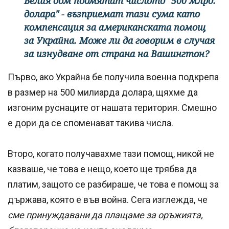
Белия дом подмятат числото "500 млрд.
долара" - възприемат тази сума като
компенсация за американската помощ
за Украйна. Може ли да говорим в случая
за изнудване от страна на Вашингтон?
Първо, ако Украйна бе получила военна подкрепа
в размер на 500 милиарда долара, щяхме да
изгоним руснаците от нашата територия. Смешно
е дори да се споменават такива числа.
Второ, когато получавахме тази помощ, никой не
казваше, че това е нещо, което ще трябва да
платим, защото се разбираше, че това е помощ за
държава, която е във война. Сега изглежда, че
сме принуждавани да плащаме за оръжията,