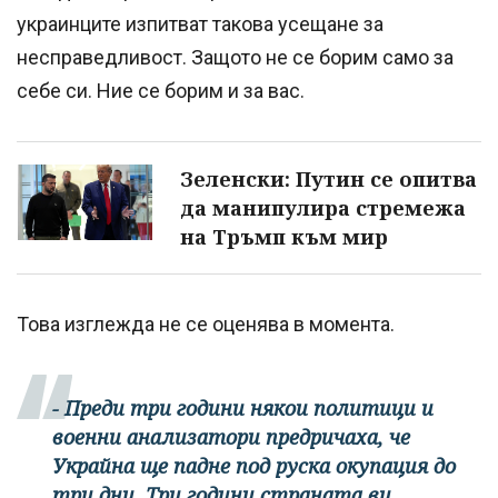
украинците изпитват такова усещане за
несправедливост. Защото не се борим само за
себе си. Ние се борим и за вас.
Зеленски: Путин се опитва
да манипулира стремежа
на Тръмп към мир
Това изглежда не се оценява в момента.
- Преди три години някои политици и
военни анализатори предричаха, че
Украйна ще падне под руска окупация до
три дни. Три години страната ви