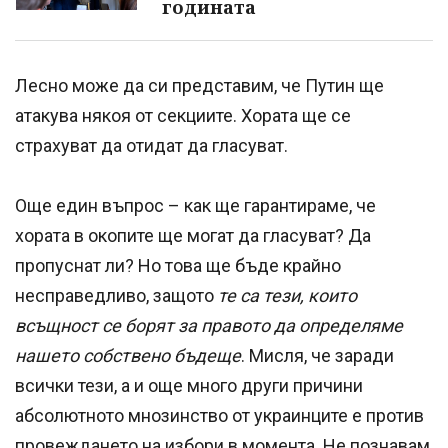
годината
Лесно може да си представим, че Путин ще
атакува някоя от секциите. Хората ще се
страхуват да отидат да гласуват.
Още един въпрос – как ще гарантираме, че
хората в окопите ще могат да гласуват? Да
пропуснат ли? Но това ще бъде крайно
несправедливо, защото
те са тези, които
всъщност се борят за правото да определяме
нашето собствено бъдеще
. Мисля, че заради
всички тези, а и още много други причини
абсолютното мнозинство от украинците е против
провеждането на избори в момента. Не познавам