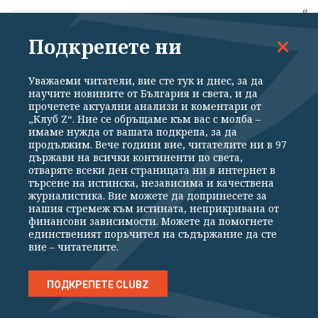
Главният секретар на МВР за фентанила:
Подкрепете ни
Успехът ни е грандиозен. На Балканския
полуостров не е правено такова нещо
Уважаеми читатели, вие сте тук и днес, за да
научите новините от България и света, и да
преди 9 часа
прочетете актуални анализи и коментари от
„Клуб Z“. Ние се обръщаме към вас с молба –
имаме нужда от вашата подкрепа, за да
продължим. Вече години вие, читателите ни в 97
държави на всички континенти по света,
отваряте всеки ден страницата ни в интернет в
търсене на истинска, независима и качествена
журналистика. Вие можете да допринесете за
МНЕНИЯ
нашия стремеж към истината, неприкривана от
финансови зависимости. Можете да помогнете
единственият поръчител на съдържание да сте
вие – читателите.
ПОДКРЕПЕТЕ CLUBZ