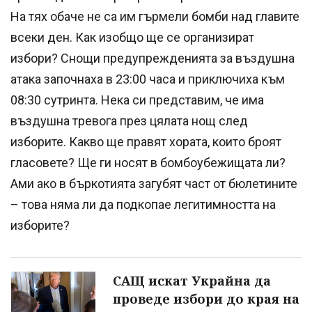
На тях обаче не са им гърмели бомби над главите
всеки ден. Как изобщо ще се организират
избори? Снощи предупрежденията за въздушна
атака започнаха в 23:00 часа и приключиха към
08:30 сутринта. Нека си представим, че има
въздушна тревога през цялата нощ след
изборите. Какво ще правят хората, които броят
гласовете? Ще ги носят в бомбоубежищата ли?
Ами ако в бъркотията загубят част от бюлетините
– това няма ли да подкопае легитимността на
изборите?
САЩ искат Украйна да
проведе избори до края на