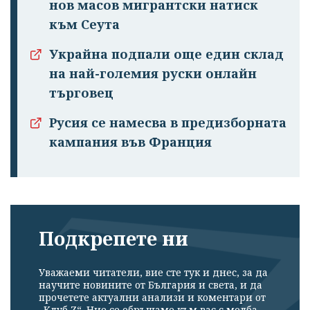
нов масов мигрантски натиск
към Сеута
Украйна подпали още един склад
на най-големия руски онлайн
търговец
Русия се намесва в предизборната
кампания във Франция
Подкрепете ни
Уважаеми читатели, вие сте тук и днес, за да
научите новините от България и света, и да
прочетете актуални анализи и коментари от
„Клуб Z“. Ние се обръщаме към вас с молба –