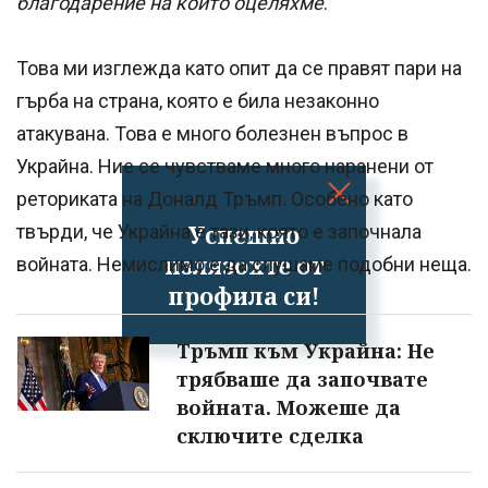
благодарение на които оцеляхме
.
Това ми изглежда като опит да се правят пари на
гърба на страна, която е била незаконно
атакувана. Това е много болезнен въпрос в
Украйна. Ние се чувстваме много наранени от
реториката на Доналд Тръмп. Особено като
Успешно
твърди, че Украйна е тази, която е започнала
излязохте от
войната. Немислимо е да слушаме подобни неща.
профила си!
Тръмп към Украйна: Не
трябваше да започвате
войната. Можеше да
сключите сделка