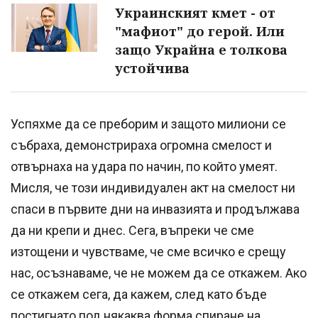
Украинският кмет - от
"мафиот" до герой. Или
защо Украйна е толкова
устойчива
Успяхме да се преборим и защото милиони се
събраха, демонстрираха огромна смелост и
отвърнаха на удара по начин, по който умеят.
Мисля, че този индивидуален акт на смелост ни
спаси в първите дни на инвазията и продължава
да ни крепи и днес. Сега, въпреки че сме
изтощени и чувстваме, че сме всичко е срещу
нас, осъзнаваме, че не можем да се откажем. Ако
се откажем сега, да кажем, след като бъде
постигнато под някаква форма спиране на