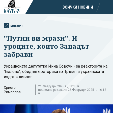
ВСИЧКИ НОВИНИ
МНЕНИЯ
"Путин ви мрази". И
уроците, които Западът
забрави
Украинската депутатка Инна Совсун - за реакторите на
"Белене", обидната реторика на Тръмп и украинската
издръжливост
26 Февруари 2025 г., 08:35 ч.
Христо
последна редакция 26 Февруари 2025 г., 16:12
Римпопов
ч.