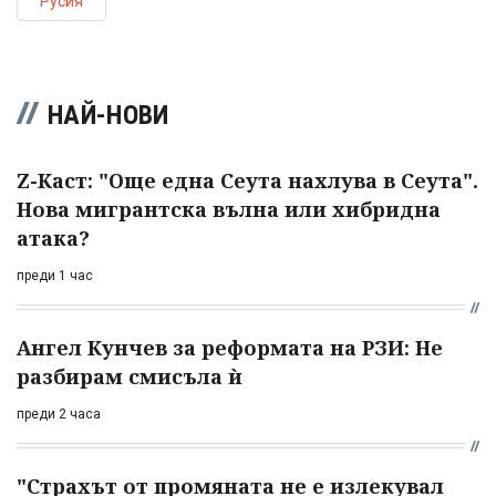
Русия
НАЙ-НОВИ
Z-Каст: "Още една Сеута нахлува в Сеута".
Нова мигрантска вълна или хибридна
атака?
преди 1 час
Ангел Кунчев за реформата на РЗИ: Не
разбирам смисъла ѝ
преди 2 часа
"Страхът от промяната не е излекувал