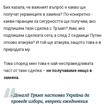
Бих казала, че важният въпрос е какво ще
получат украинците в замяна? По-конкретно -
какви гаранции за сигурността ще получим, ако
подпишем тази сделка с Тръмп? Ами, ако
подпишем сделката сега, а след 2 седмици Путин
отново атакува? И той ще атакува, защото това е в
природата му.
Това според мен това е най-несправедливата
част от тази сделка –
не получаваме нищо в
замяна.
- Доналд Тръмп настоява Украйна да
проведе избори, въпреки ежедневния