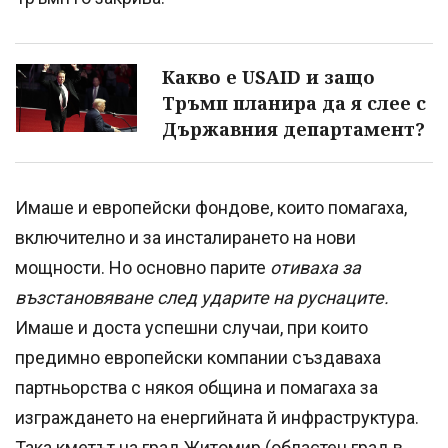
Какво е USAID и защо
Тръмп планира да я слее с
Държавния департамент?
Имаше и европейски фондове, които помагаха,
включително и за инсталирането на нови
мощности. Но основно парите
отиваха за
възстановяване след ударите на руснаците.
Имаше и доста успешни случаи, при които
предимно европейски компании създаваха
партньорства с някоя община и помагаха за
изграждането на енергийната й инфраструктура.
Така кметът на град Житомир (областен град в