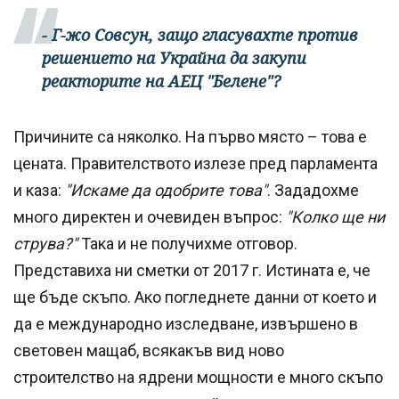
- Г-жо Совсун, защо гласувахте против
решението на Украйна да закупи
реакторите на АЕЦ "Белене"?
Причините са няколко. На първо място – това е
цената. Правителството излезе пред парламента
и каза:
"Искаме да одобрите това"
. Зададохме
много директен и очевиден въпрос:
"Колко ще ни
струва?"
Така и не получихме отговор.
Представиха ни сметки от 2017 г. Истината е, че
ще бъде скъпо. Ако погледнете данни от което и
да е международно изследване, извършено в
световен мащаб, всякакъв вид ново
строителство на ядрени мощности е много скъпо