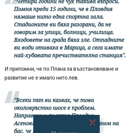
"Четири години не чух такива въпроси.
Помня преди 15 години, че в Пловдив
нямаше нито една спортна зала.
Стадионите ви бяха разорани, да не
говорим за улици, болници, училища.
Входовете на града бяха зле. Отпадните
ви води отиваха в Марица, а сега имате
най-хубавата пречиствателна станция".
И припомни, че по Плана за възстановяване и
развитие не е имало нито лев.
"Всеки път ви казвах, че това
околовръстно шосе е проблем.
Направихме ли пътя Пловдив-
Асеновград? Искате ли да се хванем на
бас, че тези, които се канят да