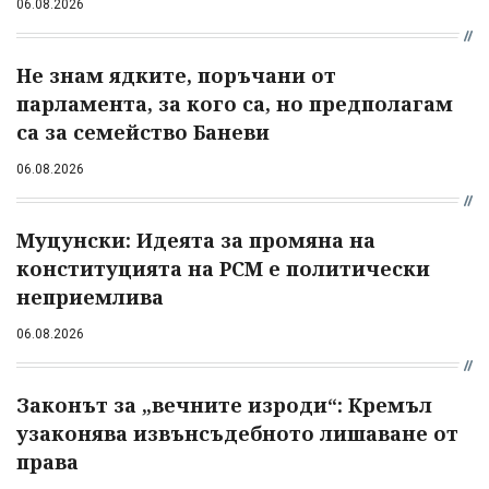
06.08.2026
Не знам ядките, поръчани от
парламента, за кого са, но предполагам
са за семейство Баневи
06.08.2026
Муцунски: Идеята за промяна на
конституцията на РСМ е политически
неприемлива
06.08.2026
Законът за „вечните изроди“: Кремъл
узаконява извънсъдебното лишаване от
права