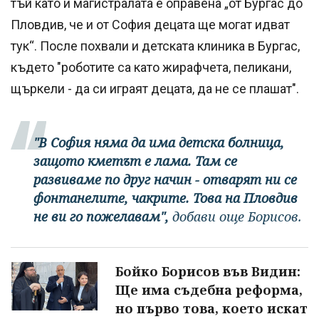
тъй като и магистралата е оправена „от Бургас до
Пловдив, че и от София децата ще могат идват
тук“. После похвали и детската клиника в Бургас,
където "роботите са като жирафчета, пеликани,
щъркели - да си играят децата, да не се плашат".
"В София няма да има детска болница,
защото кметът е лама. Там се
развиваме по друг начин - отварят ни се
фонтанелите, чакрите. Това на Пловдив
не ви го пожелавам",
добави още Борисов.
Бойко Борисов във Видин:
Ще има съдебна реформа,
но първо това, което искат