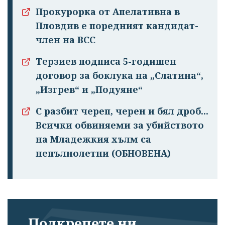
Прокурорка от Апелативна в
Пловдив е поредният кандидат-
член на ВСС
Терзиев подписа 5-годишен
договор за боклука на „Слатина“,
„Изгрев“ и „Подуяне“
С разбит череп, черен и бял дроб...
Всички обвиняеми за убийството
на Младежкия хълм са
непълнолетни (ОБНОВЕНА)
Подкрепете ни