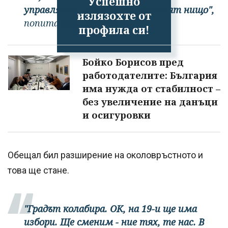
Успешно
управляват, няма да ви направят нищо",
излязохте от
попита още Борисов.
профила си!
Бойко Борисов пред
работодателите: България
има нужда от стабилност –
без увеличение на данъци
и осигуровки
Обещал бил разширение на околовръстното и
това ще стане.
"Градът колабира. ОК, на 19-и ще има
избори. Ще сменим - ние тях, те нас. В