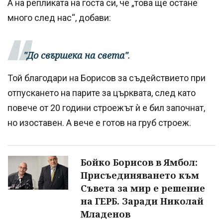
А на репликата на госта си, че „това ще остане
много след нас“, добави:
"До свършека на света"
.
Той благодари на Борисов за съдействието при
отпускането на парите за църквата, след като
повече от 20 години строежът ѝ е бил започнат,
но изоставен. А вече е готов на груб строеж.
Бойко Борисов в Ямбол:
Присъединяването към
Съвета за мир е решение
на ГЕРБ. Заради Николай
Младенов