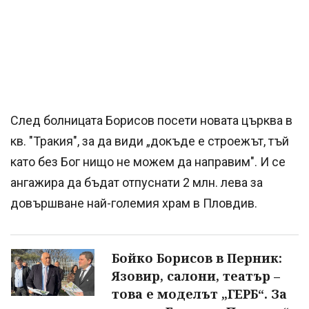
След болницата Борисов посети новата църква в
кв. "Тракия", за да види „докъде е строежът, тъй
като без Бог нищо не можем да направим". И се
ангажира да бъдат отпуснати 2 млн. лева за
довършване най-големия храм в Пловдив.
Бойко Борисов в Перник:
Язовир, салони, театър –
това е моделът „ГЕРБ“. За