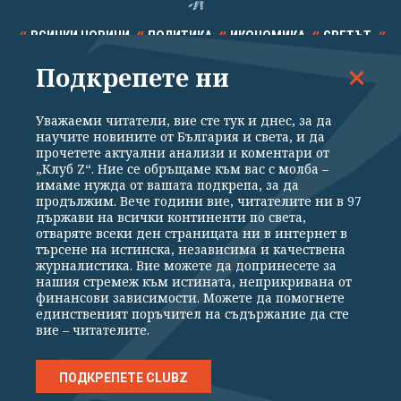
ВСИЧКИ НОВИНИ
ПОЛИТИКА
ИКОНОМИКА
СВЕТЪТ
Подкрепете ни
СПОРТ
КУЛТУРА
ТЕХНОЛОГИИ
КАЛЕЙДОСКОП
МНЕНИЯ
Уважаеми читатели, вие сте тук и днес, за да
научите новините от България и света, и да
прочетете актуални анализи и коментари от
„Клуб Z“. Ние се обръщаме към вас с молба –
имаме нужда от вашата подкрепа, за да
продължим. Вече години вие, читателите ни в 97
Общи условия
Политика за поверителност
държави на всички континенти по света,
отваряте всеки ден страницата ни в интернет в
Реклама
Партньори
Контакти
За Клуб Z
търсене на истинска, независима и качествена
Екип
Подкрепете ни
журналистика. Вие можете да допринесете за
нашия стремеж към истината, неприкривана от
финансови зависимости. Можете да помогнете
единственият поръчител на съдържание да сте
Издател на www.clubz.bg е „Клуб Зебра Медия“ ЕООД, София, ул. "Алеко
вие – читателите.
Константинов" 3. Всички права запазени 2026 „Клуб Зебра Медия“
ЕООД.
Препечатването на материали, снимки и видео от www.clubz.bg без
разрешение ще бъде преследвано по съдебен път, съгласно
ПОДКРЕПЕТЕ CLUBZ
ОБЩИТЕ УСЛОВИЯ