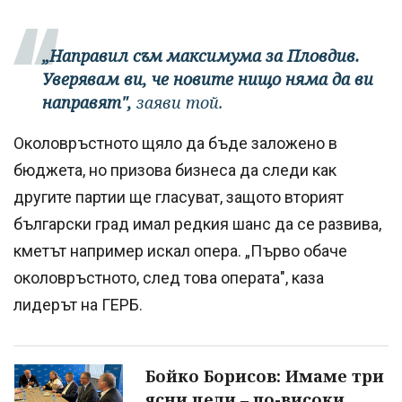
„Направил съм максимума за Пловдив.
Уверявам ви, че новите нищо няма да ви
направят",
заяви той.
Околовръстното щяло да бъде заложено в
бюджета, но призова бизнеса да следи как
другите партии ще гласуват, защото вторият
български град имал редкия шанс да се развива,
кметът например искал опера. „Първо обаче
околовръстното, след това операта", каза
лидерът на ГЕРБ.
Бойко Борисов: Имаме три
ясни цели – по-високи