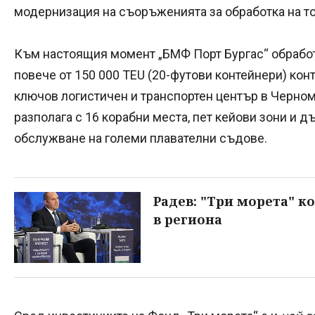
модернизация на съоръженията за обработка на т
Към настоящия момент „БМФ Порт Бургас“ обработв
повече от 150 000 TEU (20-футови контейнери) кон
ключов логистичен и транспортен център в Черно
разполага с 16 корабни места, пет кейови зони и 
обслужване на големи плавателни съдове.
Радев: "Три морета" 
в региона