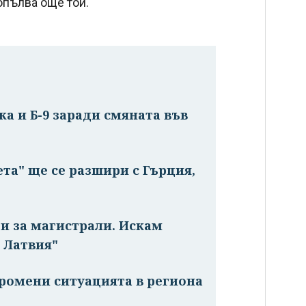
опълва още той.
ка и Б-9 заради смяната във
та" ще се разшири с Гърция,
ри за магистрали. Искам
 Латвия"
промени ситуацията в региона