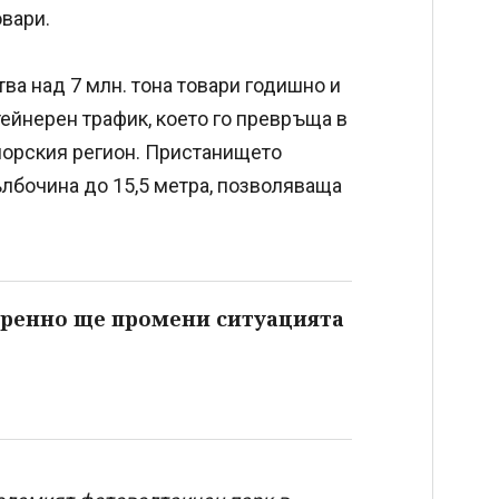
овари.
а над 7 млн. тона товари годишно и
тейнерен трафик, което го превръща в
морския регион. Пристанището
дълбочина до 15,5 метра, позволяваща
коренно ще промени ситуацията