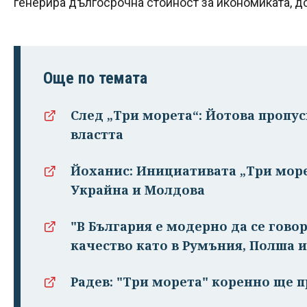
генерира дългосрочна стойност за икономиката, д
Още по темата
След „Три морета“: Йотова пропус
властта
Йоханис: Инициативата „Три море
Украйна и Молдова
"В България е модерно да се гово
качество като в Румъния, Полша и
Радев: "Три морета" коренно ще 