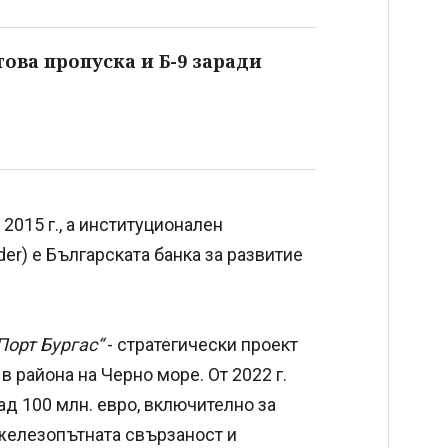
това пропуска и Б-9 заради
2015 г., а институционален
lder) е Българската банка за развитие
орт Бургас“
- стратегически проект
 района на Черно море. От 2022 г.
д 100 млн. евро, включително за
 железопътната свързаност и