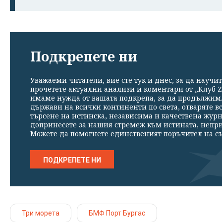
Подкрепете ни
Уважаеми читатели, вие сте тук и днес, за да научит
прочетете актуални анализи и коментари от „Клуб Z
имаме нужда от вашата подкрепа, за да продължим. 
държави на всички континенти по света, отваряте в
търсене на истинска, независима и качествена жур
допринесете за нашия стремеж към истината, непр
Можете да помогнете единственият поръчител на съ
ПОДКРЕПЕТЕ НИ
Три морета
БМФ Порт Бургас