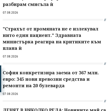
разбирам смисъла ѝ
07.08.2026
"Страхът от промяната не е излекувал
нито един пациент." Здравната
министърка реагира на критиките към
плана ѝ
07.08.2026
София конкретизира заема от 367 млн.
евро: 345 нови превозни средства и
ремонти на 20 булеварда
07.08.2026
ДЕНЯТ В НЯКОЛКО РЕДА: Новините май са