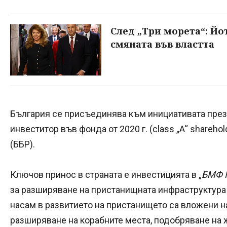
След „Три морета“: Йо
смяната във властта
България се присъединява към инициативата през 
инвеститор във фонда от 2020 г. (class „A“ shareho
(ББР).
Ключов принос в страната е инвестицията в „
БМФ П
за разширяване на пристанищната инфраструктура в
насам в развитието на пристанището са вложени на
разширяване на корабните места, подобряване на