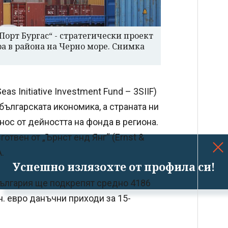
Порт Бургас“ - стратегически проект
а в района на Черно море. Снимка
s Initiative Investment Fund – 3SIIF)
 българската икономика, а страната ни
ос от дейността на фонда в региона.
отвен от „Ърнст енд Янг“ (Ernst &
.
Успешно излязохте от профила си!
 България ще подкрепят средно 4186
. евро данъчни приходи за 15-