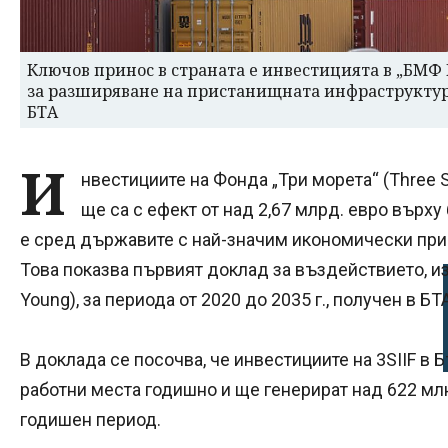
Ключов принос в страната е инвестицията в „БМФ 
за разширяване на пристанищната инфраструктур
БТА
И
нвестициите на Фонда „Три морета“ (Three Sea
ще са с ефект от над 2,67 млрд. евро върху
е сред държавите с най-значим икономически прин
Това показва първият доклад за въздействието, изг
Young), за периода от 2020 до 2035 г., получен в БТА
В доклада се посочва, че инвестициите на 3SIIF в
работни места годишно и ще генерират над 622 млн
годишен период.