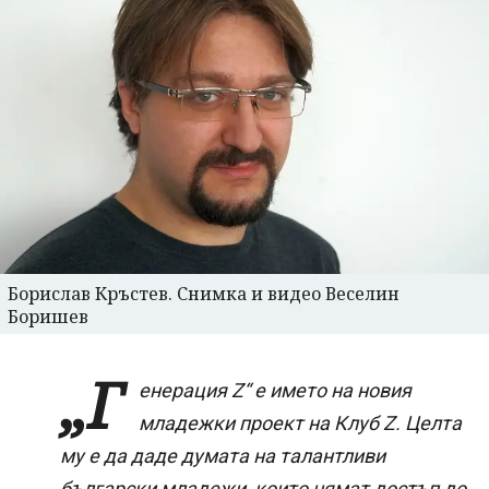
Борислав Кръстев. Снимка и видео Веселин
Боришев
„Г
енерация Z“ е името на новия
младежки проект на Клуб Z. Целта
му е да даде думата на талантливи
български младежи, които нямат достъп до