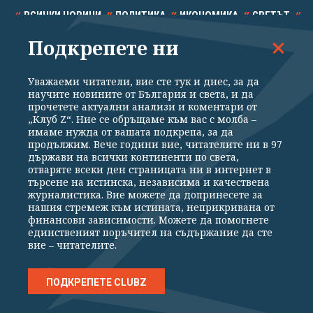
ВСИЧКИ НОВИНИ
ПОЛИТИКА
ИКОНОМИКА
СВЕТЪТ
Подкрепете ни
СПОРТ
КУЛТУРА
ТЕХНОЛОГИИ
КАЛЕЙДОСКОП
МНЕНИЯ
Уважаеми читатели, вие сте тук и днес, за да
научите новините от България и света, и да
прочетете актуални анализи и коментари от
„Клуб Z“. Ние се обръщаме към вас с молба –
имаме нужда от вашата подкрепа, за да
продължим. Вече години вие, читателите ни в 97
Общи условия
Политика за поверителност
държави на всички континенти по света,
отваряте всеки ден страницата ни в интернет в
Реклама
Партньори
Контакти
За Клуб Z
търсене на истинска, независима и качествена
Екип
Подкрепете ни
журналистика. Вие можете да допринесете за
нашия стремеж към истината, неприкривана от
финансови зависимости. Можете да помогнете
единственият поръчител на съдържание да сте
Издател на www.clubz.bg е „Клуб Зебра Медия“ ЕООД, София, ул. "Алеко
вие – читателите.
Константинов" 3. Всички права запазени 2026 „Клуб Зебра Медия“
ЕООД.
Препечатването на материали, снимки и видео от www.clubz.bg без
разрешение ще бъде преследвано по съдебен път, съгласно
ПОДКРЕПЕТЕ CLUBZ
ОБЩИТЕ УСЛОВИЯ