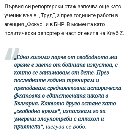
Първия си репортерски стаж започва още като
ученик във в. „Труд“, а през годините работи в
агенция „Фокус“ и в БНР. В момента като
политически репортер е част от екипа на Клуб Z.
„Едно голямо парче от свободното ми
време е заето от бойните изкуства, с
които се занимавам от дете. През
последните години тренирам и
преподавам средновековна историческа
фехтовка в единствената школа в
България. Каквото друго остане като
„свободно време“, използвам го за
умерени злоупотреби с алкохол и
приятели“,
шегува се Бобо.