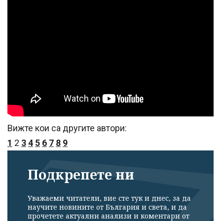
излязохте от
профила си!
Вижте кои са другите автори:
1
2
3
4
5
6
7
8
9
Подкрепете ни
Уважаеми читатели, вие сте тук и днес, за да
научите новините от България и света, и да
прочетете актуални анализи и коментари от