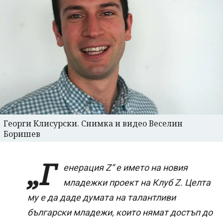
Георги Клисурски. Снимка и видео Веселин
Боришев
„Г
енерация Z“ е името на новия
младежки проект на Клуб Z. Целта
му е да даде думата на талантливи
български младежи, които нямат достъп до