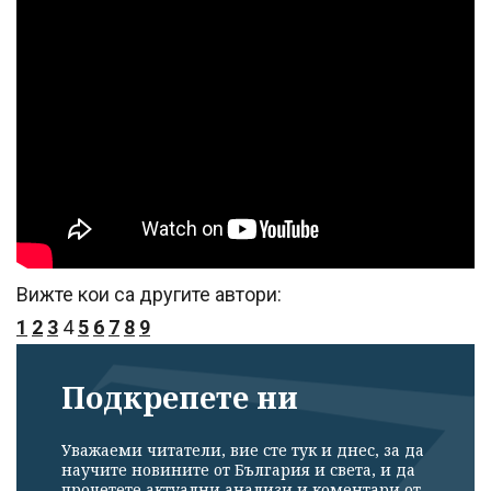
Успешно
излязохте от
профила си!
Вижте кои са другите автори:
1
2
3
4
5
6
7
8
9
Подкрепете ни
Уважаеми читатели, вие сте тук и днес, за да
научите новините от България и света, и да
прочетете актуални анализи и коментари от