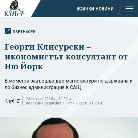
ВСИЧКИ НОВИНИ
ПАРТНЬОРИ
Георги Клисурски –
икономистът консултант от
Ню Йорк
В момента завършва две магистратури по държавна и
по бизнес администрация в САЩ
23 януари 2018 г., 00:02 ч.
Клуб 'Z'
последна редакция 15 юли 2022 г., 11:28 ч.