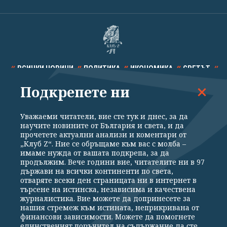
ВСИЧКИ НОВИНИ
ПОЛИТИКА
ИКОНОМИКА
СВЕТЪТ
Подкрепете ни
СПОРТ
КУЛТУРА
ТЕХНОЛОГИИ
КАЛЕЙДОСКОП
МНЕНИЯ
Уважаеми читатели, вие сте тук и днес, за да
научите новините от България и света, и да
прочетете актуални анализи и коментари от
„Клуб Z“. Ние се обръщаме към вас с молба –
имаме нужда от вашата подкрепа, за да
продължим. Вече години вие, читателите ни в 97
Общи условия
Политика за поверителност
държави на всички континенти по света,
отваряте всеки ден страницата ни в интернет в
Реклама
Партньори
Контакти
За Клуб Z
търсене на истинска, независима и качествена
Екип
Подкрепете ни
журналистика. Вие можете да допринесете за
нашия стремеж към истината, неприкривана от
финансови зависимости. Можете да помогнете
единственият поръчител на съдържание да сте