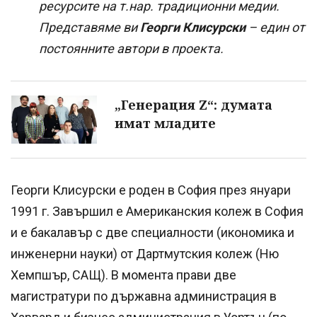
ресурсите на т.нар. традиционни медии.
Представяме ви
Георги Клисурски
– един от
постоянните автори в проекта.
„Генерация Z“: думата
имат младите
Георги Клисурски е роден в София през януари
1991 г. Завършил е Американския колеж в София
и е бакалавър с две специалности (икономика и
инженерни науки) от Дартмутския колеж (Ню
Хемпшър, САЩ). В момента прави две
магистратури по държавна администрация в