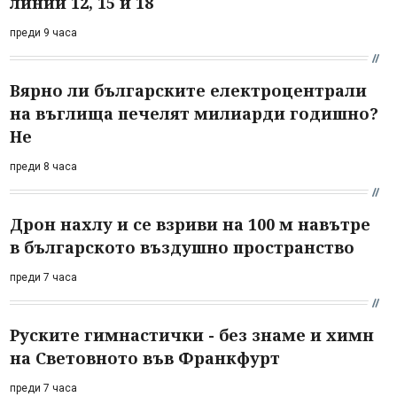
линии 12, 15 и 18
преди 9 часа
Вярно ли българските електроцентрали
на въглища печелят милиарди годишно?
Не
преди 8 часа
Дрон нахлу и се взриви на 100 м навътре
в българското въздушно пространство
преди 7 часа
Руските гимнастички - без знаме и химн
на Световното във Франкфурт
преди 7 часа