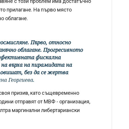
равяне с този проблем има достатъчно
ото прилагане. На първо място
о облагане.
осмисляне. Първо, относно
нъчно облагане. Прогресивното
 ефективната фискална
 на върха на пирамидата на
повишат, без да се жертва
на Георгиева.
 своя призив, като същевременно
години отправят от МВФ - организация,
ултра маргинални либертариански