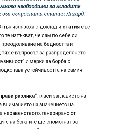
 много необходими за младите
 във въпросната статия Лагард.
Ф пък излязоха с доклад и
статия
със
его те изтъкват, че сам по себе си
 преодоляване на бедността и
 тях е въпросът за разпределянето
клузивност" и мерки за борба с
подкопава устойчивостта на самия
прави разлика"
, гласи заглавието на
а вниманието на значението на
а неравенството, генерирано от
ите на богатите ще спомогнат за