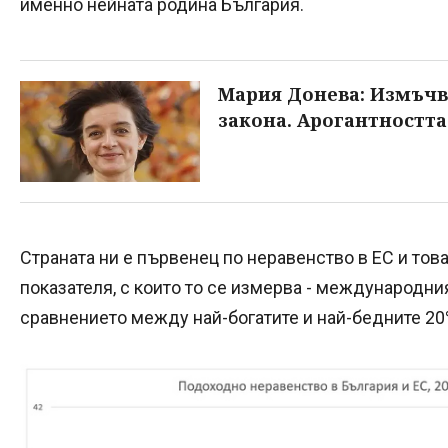
именно нейната родина България.
Мария Донева: Измъчв
закона. Арогантностт
Страната ни е първенец по неравенство в ЕС и тов
показателя, с които то се измерва - международн
сравнението между най-богатите и най-бедните 20%