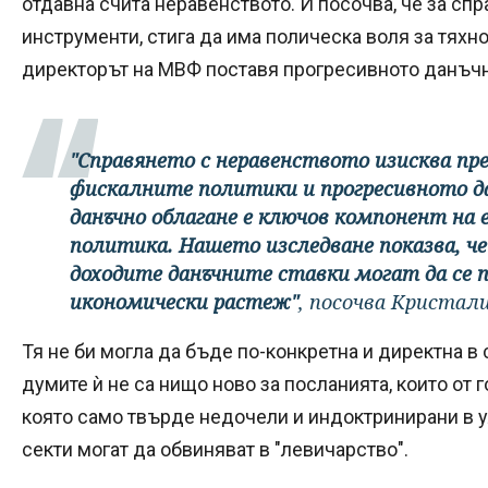
отдавна счита неравенството. И посочва, че за сп
инструменти, стига да има полическа воля за тяхн
директорът на МВФ поставя прогресивното данъчн
"Справянето с неравенството изисква пре
фискалните политики и прогресивното да
данъчно облагане е ключов компонент на
политика. Нашето изследване показва, че
доходите данъчните ставки могат да се 
икономически растеж"
, посочва Кристали
Тя не би могла да бъде по-конкретна и директна в
думите ѝ не са нищо ново за посланията, които от 
която само твърде недочели и индоктринирани в 
секти могат да обвиняват в "левичарство".