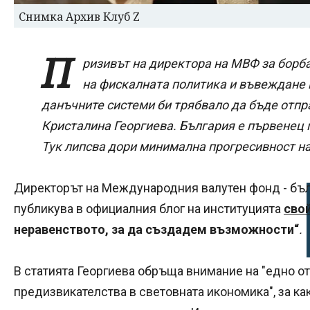
Снимка Архив Клуб Z
П
ризивът на директора на МВФ за борб
на фискалната политика и въвеждане 
данъчните системи би трябвало да бъде отпр
Кристалина Георгиева. България е първенец 
Тук липсва дори минимална прогресивност на
Директорът на Международния валутен фонд - бълг
публикува в официалния блог на институцията
сво
неравенството, за да създадем възможности“
.
В статията Георгиева обръща внимание на "едно о
предизвикателства в световната икономика", за ка