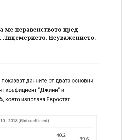
а ме неравенството пред
а. Лицемерието. Неуважението.
а показват данните от двата основни
ият коефициент "Джини" и
, което използва Евростат.