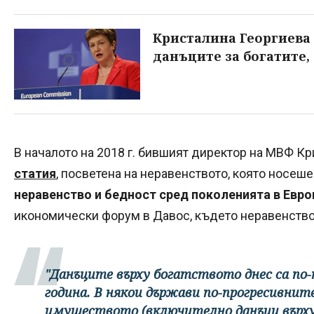
Кристалина Георгиева 
данъците за богатите,
В началото на 2018 г. бившият директор на МВФ К
статия
, посветена на неравенството, която носеш
неравенство и бедност сред поколенията в Евро
икономически форум в Давос, където неравенство 
"Данъците върху богатството днес са по-
година. В някои държави по-прогресивнит
имуществото (включително данъци върху