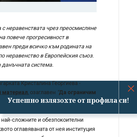
а с неравенствата чрез преосмисляне
на повече прогресивност в
авен преди всичко към родината на
по неравенство в Европейския съюз.
 данъчната система.
арката Кристалина Георгиева -
й материал
, озаглавен
"
Да ограничим
Успешно излязохте от профила си!
т най-сложните и обезпокоителни
квото оглавяваната от нея институция