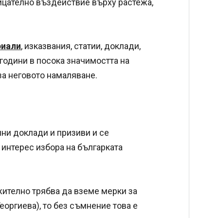
рицателно въздействие върху растежа,
риали
, изказвания, статии, доклади,
години в посока значимостта на
а неговото намаляване.
лни доклади и призиви и се
 интерес избора на българката
ително трябва да вземе мерки за
еоргиева), то без съмнение това е