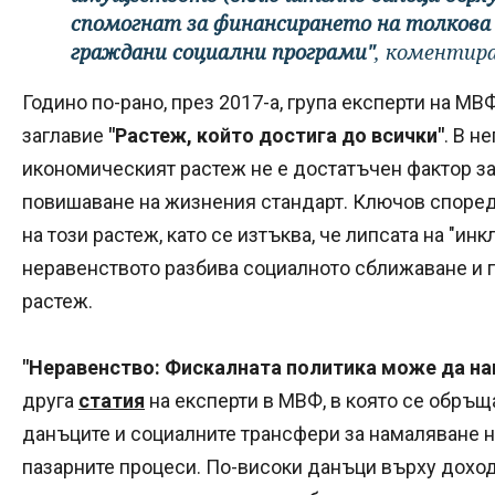
спомогнат за финансирането на толкова
граждани социални програми"
, коментира
Годино по-рано, през 2017-а, група експерти на МВ
заглавие
"Растеж, който достига до всички"
. В н
икономическият растеж не е достатъчен фактор за
повишаване на жизнения стандарт. Ключов според
на този растеж, като се изтъква, че липсата на "ин
неравенството разбива социалното сближаване и 
растеж.
"Неравенство: Фискалната политика може да на
друга
статия
на експерти в МВФ, в която се обръщ
данъците и социалните трансфери за намаляване н
пазарните процеси. По-високи данъци върху доход