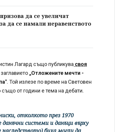
призова да се увеличат
 за да се намали неравенството
ристин Лагард също публикува
своя
е заглавието
„Отложените мечти -
па"
. Той излезе по време на Световен
също от години е тема на дебати.
ниски, отколкото през 1970
е данъчни системи и данъци върху
 наследството) биха могли да