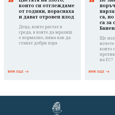
които си отглеждаме
поръч
от години, пораснаха
парла
и дават отровен плод
са, н
са за
Деца, които растат в
Банев
среда, в която да мразиш
е нормално, няма как да
Ще изл
станат добри хора
изчете
които 
против
на ЕС?
ВИЖ ОЩЕ
ВИЖ ОЩЕ