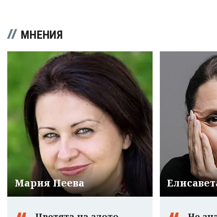
МНЕНИЯ
Мария Пеева
Елисавет
Цветята на злото,
Не зн