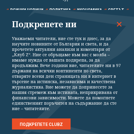
ВСИЧКИ НОВИНИ
ПОЛИТИКА
ИКОНОМИКА
СВЕТЪТ
Подкрепете ни
СПОРТ
КУЛТУРА
ТЕХНОЛОГИИ
КАЛЕЙДОСКОП
МНЕНИЯ
Уважаеми читатели, вие сте тук и днес, за да
научите новините от България и света, и да
прочетете актуални анализи и коментари от
„Клуб Z“. Ние се обръщаме към вас с молба –
имаме нужда от вашата подкрепа, за да
продължим. Вече години вие, читателите ни в 97
Общи условия
Политика за поверителност
държави на всички континенти по света,
отваряте всеки ден страницата ни в интернет в
Реклама
Партньори
Контакти
За Клуб Z
търсене на истинска, независима и качествена
Екип
Подкрепете ни
журналистика. Вие можете да допринесете за
нашия стремеж към истината, неприкривана от
финансови зависимости. Можете да помогнете
единственият поръчител на съдържание да сте
Издател на www.clubz.bg е „Клуб Зебра Медия“ ЕООД, София, ул. "Алеко
вие – читателите.
Константинов" 3. Всички права запазени 2026 „Клуб Зебра Медия“
ЕООД.
Препечатването на материали, снимки и видео от www.clubz.bg без
разрешение ще бъде преследвано по съдебен път, съгласно
ПОДКРЕПЕТЕ CLUBZ
ОБЩИТЕ УСЛОВИЯ