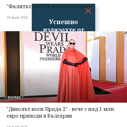
"Фалитът на КТБ: къде са парите"
20 май 2026
Успешно
излязохте от
профила си!
ФИЛМИ
"Дяволът носи Прада 2" - вече с над 1 млн.
евро приходи в България
19 май 2026