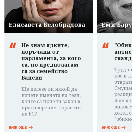
Елисавета Белобрадова
Еми Бар
Не знам ядките,
"Обик
поръчани от
антис
парламента, за кого
сканд
са, но предполагам
Трудно
са за семейство
кое в т
Баневи
отврат
Смущав
Ще излезе ли някой да
реакци
изчете имената на тези,
Банско
които са приели закон в
виковет
противоречие с правото
хотел с
на ЕС?
"обикн
ВИЖ ОЩЕ
ВИЖ ОЩЕ