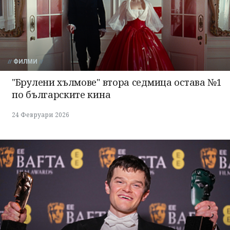
ФИЛМИ
"Брулени хълмове" втора седмица остава №1
по българските кина
24 Февруари 2026