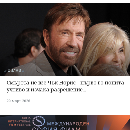
ФИЛМИ
Смъртта не взе Чък Норис - първо го попита
учтиво и изчака разрешение...
20 март 2026