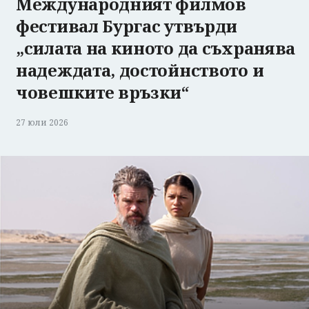
Международният филмов
фестивал Бургас утвърди
„силата на киното да съхранява
надеждата, достойнството и
човешките връзки“
27 юли 2026