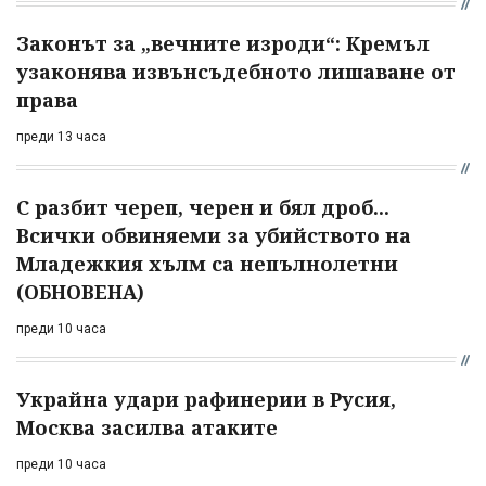
Законът за „вечните изроди“: Кремъл
узаконява извънсъдебното лишаване от
права
преди 13 часа
С разбит череп, черен и бял дроб...
Всички обвиняеми за убийството на
Младежкия хълм са непълнолетни
(ОБНОВЕНА)
преди 10 часа
Украйна удари рафинерии в Русия,
Москва засилва атаките
преди 10 часа