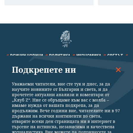
ВСИЧКИ НОВИНИ
ПОЛИТИКА
ИКОНОМИКА
СВЕТЪТ
Подкрепете ни
СПОРТ
КУЛТУРА
ТЕХНОЛОГИИ
КАЛЕЙДОСКОП
МНЕНИЯ
Уважаеми читатели, вие сте тук и днес, за да
научите новините от България и света, и да
прочетете актуални анализи и коментари от
„Клуб Z“. Ние се обръщаме към вас с молба –
имаме нужда от вашата подкрепа, за да
продължим. Вече години вие, читателите ни в 97
Общи условия
Политика за поверителност
държави на всички континенти по света,
отваряте всеки ден страницата ни в интернет в
Реклама
Партньори
Контакти
За Клуб Z
търсене на истинска, независима и качествена
Екип
Подкрепете ни
журналистика. Вие можете да допринесете за