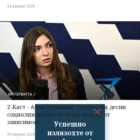
14 април 2026
ИНТЕРВЮТА
Z-Каст - Анна Бодакова: Трябват ни десни
социални мерки, те вадят хората от
зависимост
Успешно
излязохте от
09 април 2026