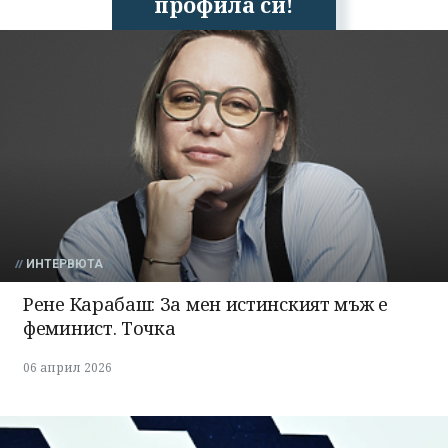
профила си!
ИНТЕРВЮТА
Рене Карабаш: За мен истинският мъж е
феминист. Точка
06 април 2026