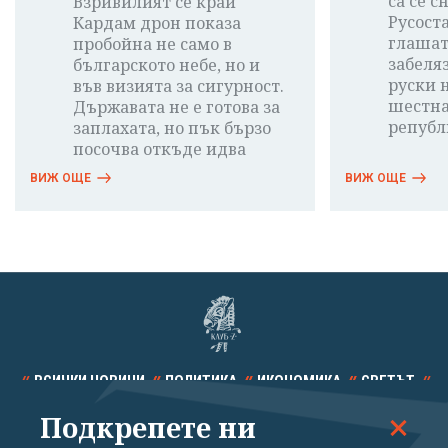
са се 
Взривилият се край
Русост
Кардам дрон показа
глашат
пробойна не само в
забеля
българското небе, но и
руски 
във визията за сигурност.
шестна
Държавата не е готова за
републ
заплахата, но пък бързо
посочва откъде идва
ВИЖ ОЩЕ
ВИЖ ОЩЕ
ВСИЧКИ НОВИНИ
ПОЛИТИКА
ИКОНОМИКА
СВЕТЪТ
Подкрепете ни
СПОРТ
КУЛТУРА
ТЕХНОЛОГИИ
КАЛЕЙДОСКОП