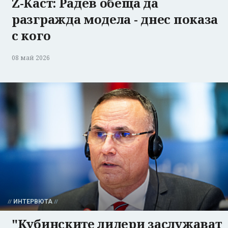
Z-Каст: Радев обеща да
разгражда модела - днес показа
с кого
08 май 2026
ИНТЕРВЮТА
"Кубинските лидери заслужават