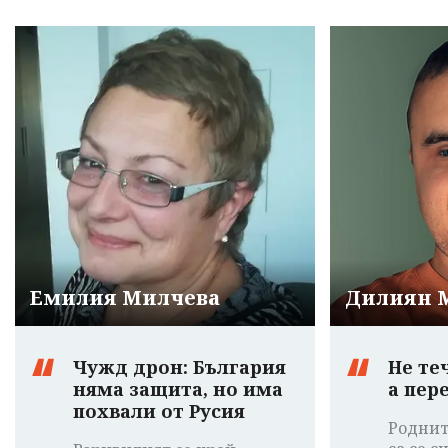
Емилия Милчева
Дилиян 
Чужд дрон: България
Не те
няма защита, но има
а пер
похвали от Русия
Роднит