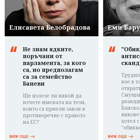
Елисавета Белобрадова
Еми Бар
Не знам ядките,
"Обик
поръчани от
антис
парламента, за кого
сканд
са, но предполагам
Трудно
са за семейство
кое в т
Баневи
отврат
Смущав
Ще излезе ли някой да
реакци
изчете имената на тези,
Банско
които са приели закон в
виковет
противоречие с правото
хотел с
на ЕС?
"обикн
ВИЖ ОЩЕ
ВИЖ ОЩЕ