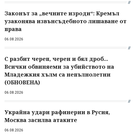
Законът за „вечните изроди“: Кремъл
узаконява извънсъдебното лишаване от
права
06.08.2026
С разбит череп, черен и бял дроб...
Всички обвиняеми за убийството на
Младежкия хълм са непълнолетни
(ОБНОВЕНА)
06.08.2026
Украйна удари рафинерии в Русия,
Москва засилва атаките
06.08.2026