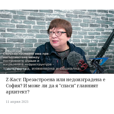
ИНТЕРВЮТА
Z-Каст: Презастроена или недоизградена е
София? И може ли да я "спаси" главният
архитект?
11 април 2025