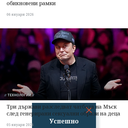
обикновени рамки
06 януари 2026
ТЕХНОЛОГИИ
Три държави разследват чатбота на Мъск
след генерирани сексуални образи на деца
Успешно
05 януари 2026