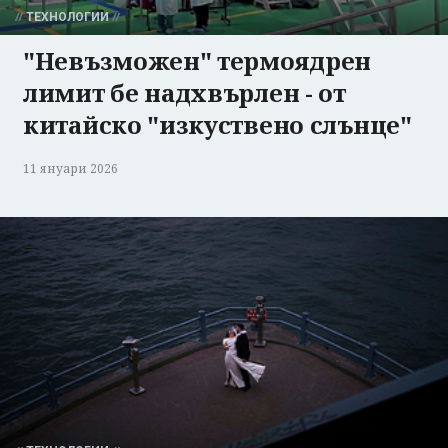
ТЕХНОЛОГИИ
"Невъзможен" термоядрен
лимит бе надхвърлен - от
китайско "изкуствено слънце"
11 януари 2026