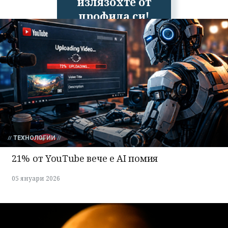
излязохте от
профила си!
ТЕХНОЛОГИИ
21% от YouTube вече е AI помия
05 януари 2026