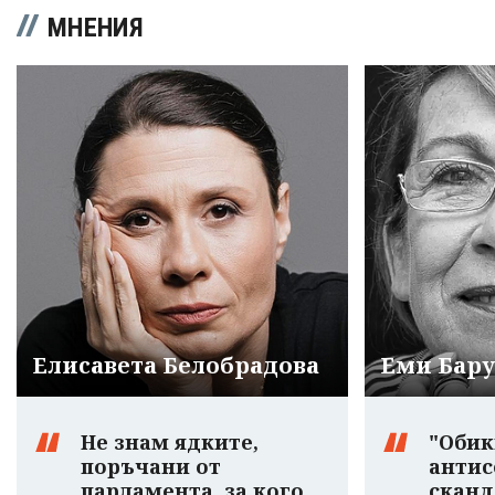
МНЕНИЯ
Елисавета Белобрадова
Еми Бар
Не знам ядките,
"Обик
поръчани от
антис
парламента, за кого
сканд