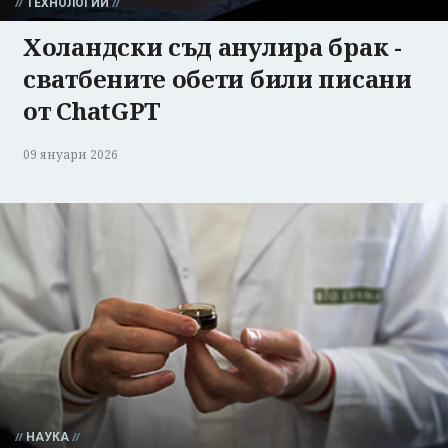
ТЕХНОЛОГИИ
Холандски съд анулира брак -
сватбените обети били писани
от ChatGPT
09 януари 2026
НАУКА