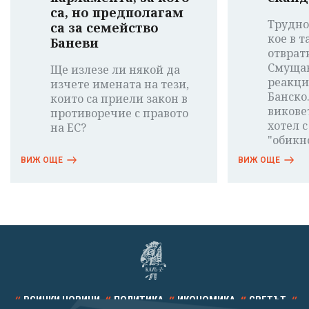
са, но предполагам
Трудно
са за семейство
кое в т
Баневи
отврат
Смущав
Ще излезе ли някой да
реакци
изчете имената на тези,
Банско
които са приели закон в
виковет
противоречие с правото
хотел с
на ЕС?
"обикн
ВИЖ ОЩЕ
ВИЖ ОЩЕ
ВСИЧКИ НОВИНИ
ПОЛИТИКА
ИКОНОМИКА
СВЕТЪТ