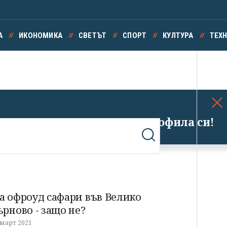
А
ИКОНОМИКА
СВЕТЪТ
СПОРТ
КУЛТУРА
ТЕХ
Успешно излязохте от профила си!
а офроуд сафари във Велико
ърново - защо не?
 март 2021