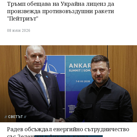
Тръмп обещава на Украйна лиценз да
произвежда противовъздушни ракети
"Пейтриът"
08 юли 2026
СВЕТЪТ
Радев обсъждал енергийно сътрудничество
със Зеленски в Анкара, казва