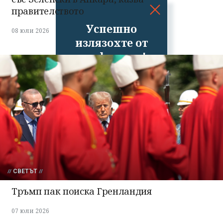
правителството
Успешно
08 юли 2026
излязохте от
профила си!
СВЕТЪТ
Тръмп пак поиска Гренландия
07 юли 2026