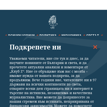
ВСИЧКИ НОВИНИ
ПОЛИТИКА
ИКОНОМИКА
СВЕТЪТ
Подкрепете ни
СПОРТ
КУЛТУРА
ТЕХНОЛОГИИ
КАЛЕЙДОСКОП
МНЕНИЯ
Уважаеми читатели, вие сте тук и днес, за да
научите новините от България и света, и да
прочетете актуални анализи и коментари от
„Клуб Z“. Ние се обръщаме към вас с молба –
имаме нужда от вашата подкрепа, за да
продължим. Вече години вие, читателите ни в 97
Общи условия
Политика за поверителност
държави на всички континенти по света,
отваряте всеки ден страницата ни в интернет в
Реклама
Партньори
Контакти
За Клуб Z
търсене на истинска, независима и качествена
Екип
Подкрепете ни
журналистика. Вие можете да допринесете за
нашия стремеж към истината, неприкривана от
финансови зависимости. Можете да помогнете