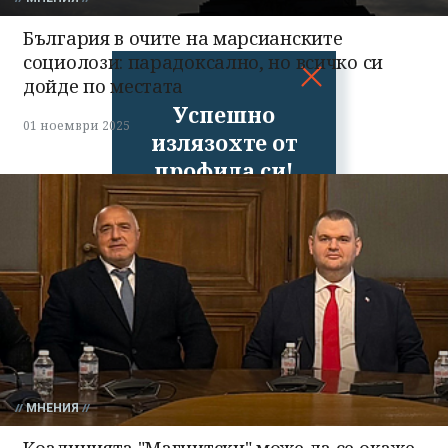
България в очите на марсианските
социолози: парадоксално, но всичко си
дойде по местата
Успешно
01 ноември 2025
излязохте от
профила си!
МНЕНИЯ
Коалицията "Магнитски" може да се окаже