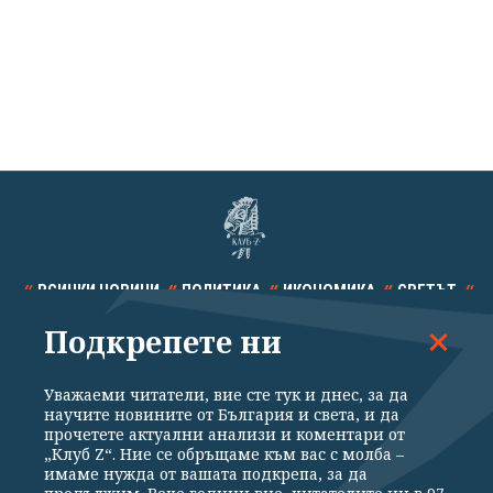
ВСИЧКИ НОВИНИ
ПОЛИТИКА
ИКОНОМИКА
СВЕТЪТ
Подкрепете ни
СПОРТ
КУЛТУРА
ТЕХНОЛОГИИ
КАЛЕЙДОСКОП
МНЕНИЯ
Уважаеми читатели, вие сте тук и днес, за да
научите новините от България и света, и да
прочетете актуални анализи и коментари от
„Клуб Z“. Ние се обръщаме към вас с молба –
имаме нужда от вашата подкрепа, за да