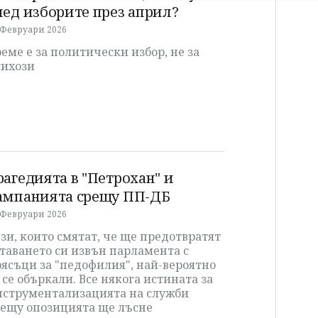
лед изборите през април?
 Февруари 2026
еме е за политически избор, не за
сихози
рагедията в "Петрохан" и
ампанията срещу ПП-ДБ
 Февруари 2026
зи, които смятат, че ще предотвратят
таването си извън парламента с
ясъци за "педофилия", най-вероятно
 се объркали. Все някога истината за
нструментализацията на служби
рещу опозицията ще лъсне