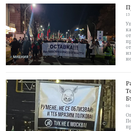
П
13
Уп
ка
от
п
от
и
МНЕНИЯ
не
Р
Т
Б
04
Оп
Пе
п