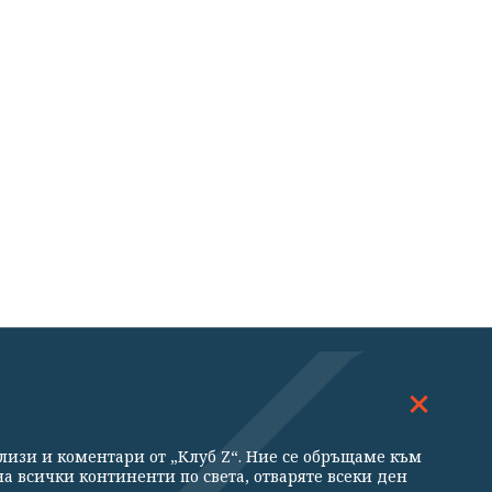
ДОСКОП
МНЕНИЯ
ализи и коментари от „Клуб Z“. Ние се обръщаме към
ни
а всички континенти по света, отваряте всеки ден