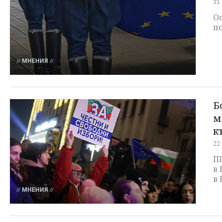
31
Ос
п
МНЕНИЯ
Б
м
к
22
ПП
в 
в 
МНЕНИЯ