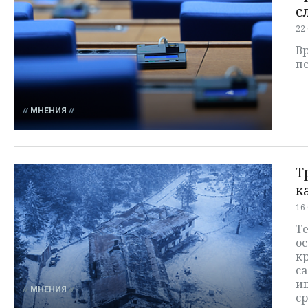
с
22
Вр
п
МНЕНИЯ
Т
к
16
Те
ос
кр
са
и
МНЕНИЯ
с