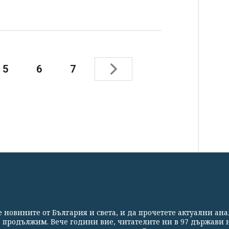
5
6
7
СВЕТЪТ
СПОРТ
КУЛТУРА
ТЕХНОЛОГИИ
КАЛЕЙ
те новините от България и света, и да прочетете актуални ан
Партньори
Контакти
За Клуб Z
Екип
Подкрепете 
а продължим. Вече години вие, читателите ни в 97 държави н