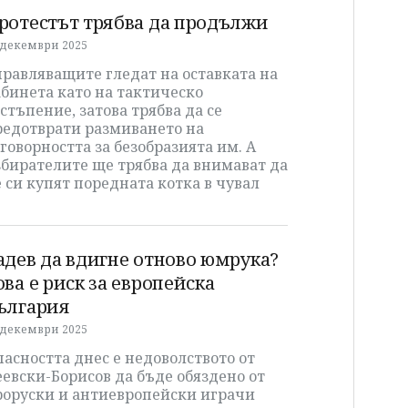
ротестът трябва да продължи
 декември 2025
равляващите гледат на оставката на
бинета като на тактическо
стъпение, затова трябва да се
редотврати размиването на
говорността за безобразията им. А
збирателите ще трябва да внимават да
 си купят поредната котка в чувал
адев да вдигне отново юмрука?
ова е риск за европейска
ългария
 декември 2025
асността днес е недоволството от
евски-Борисов да бъде обяздено от
роруски и антиевропейски играчи