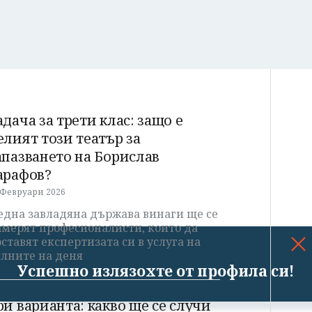
адача за трети клас: защо е
елият този театър за
апазването на Борислав
арафов?
 Февруари 2026
една завладяна държава винаги ще се
амерят професионалисти, които да
ставят експертизата си в услуга на
илните на деня
Успешно излязохте от профила си!
ри варианта: какво ще се случи