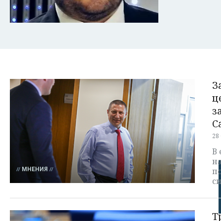
З
ц
з
С
28
В 
н
МНЕНИЯ
по
с
Т