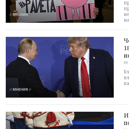
пр
пр
не
МНЕНИЯ
н
Ч
1
н
09
Бъ
в
к
МНЕНИЯ
И
п