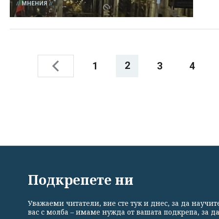
МНЕНИЯ
2
1
3
4
ВСИЧКИ НОВИНИ
ПОЛИТИКА
ИКОНОМИКА
Подкрепете ни
Уважаеми читатели, вие сте тук и днес, за да научи
Общи условия
Политика за поверителност
Реклама
вас с молба – имаме нужда от вашата подкрепа, за д