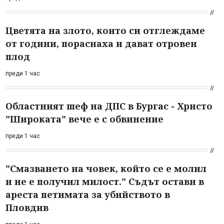
Цветята на злото, които си отглеждаме
от години, пораснаха и дават отровен
плод
преди 1 час
Областният шеф на ДПС в Бургас - Христо
"Широката" вече е с обвинение
преди 1 час
"Смазването на човек, който се е молил
и не е получил милост." Съдът остави в
ареста петимата за убийството в
Пловдив