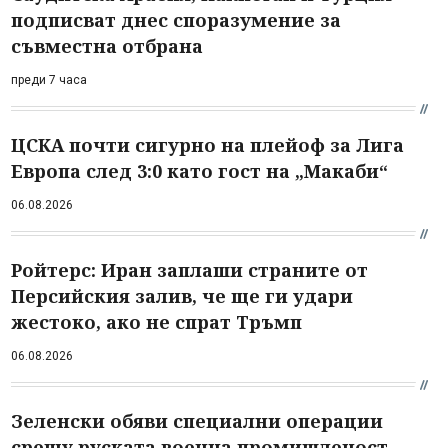
подписват днес споразумение за
съвместна отбрана
преди 7 часа
ЦСКА почти сигурно на плейоф за Лига
Европа след 3:0 като гост на „Макаби“
06.08.2026
Ройтерс: Иран заплаши страните от
Персийския залив, че ще ги удари
жестоко, ако не спрат Тръмп
06.08.2026
Зеленски обяви специални операции
срещу руската военна промишленост