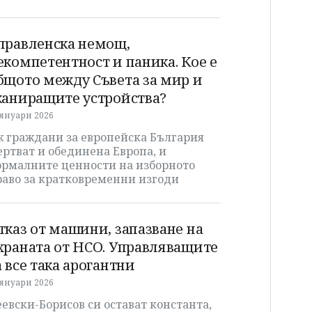
правленска немощ,
екомпетентност и паника. Кое е
бщото между Съвета за мир и
каниращите устройства?
 януари 2026
ж граждани за европейска България
ртват и обединена Европа, и
ормалните ценности на изборното
раво за кратковременни изгоди
тказ от машини, запазване на
храната от НСО. Управляващите
а все така арогантни
 януари 2026
евски-Борисов си остават константа,