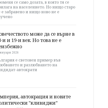
оменя се само дозата, в която тя се
илага на населението. Но нищо старо
 е забравено и нищо ново не е
аучено
овечеството може да се върне в
8-и и 19-и век. Но това не е
еизбежно
 януари 2026
лгария е световен пример във
любването и разлюбването на
андидат-автократи
мперия, автокрация и новите
олитически "кливиджи"