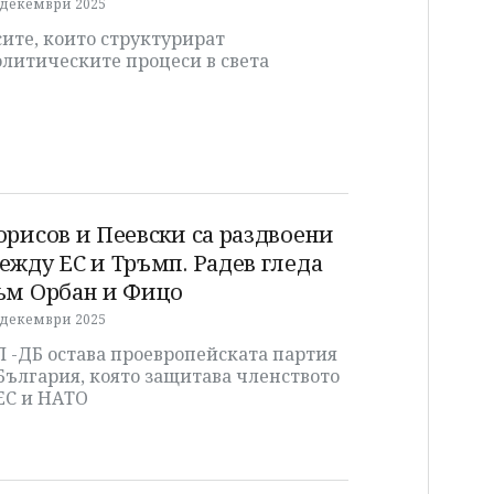
 декември 2025
ите, които структурират
олитическите процеси в света
орисов и Пеевски са раздвоени
ежду ЕС и Тръмп. Радев гледа
ъм Орбан и Фицо
 декември 2025
 -ДБ остава проевропейската партия
България, която защитава членството
ЕС и НАТО