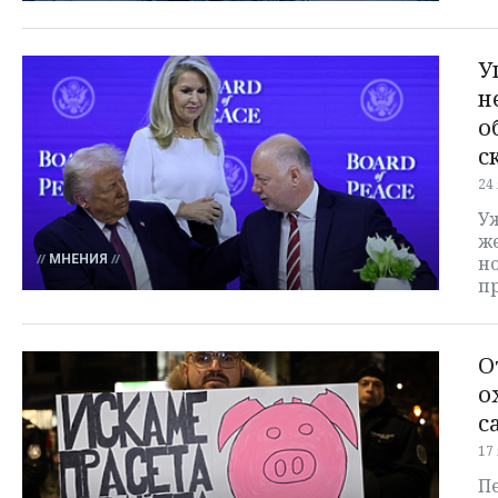
У
н
о
с
24
У
же
МНЕНИЯ
н
п
О
о
с
17
Пе