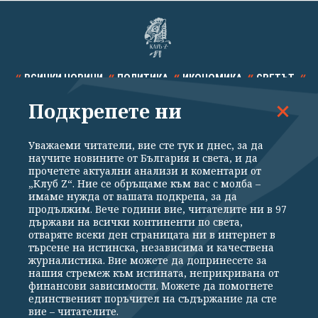
ВСИЧКИ НОВИНИ
ПОЛИТИКА
ИКОНОМИКА
СВЕТЪТ
Подкрепете ни
СПОРТ
КУЛТУРА
ТЕХНОЛОГИИ
КАЛЕЙДОСКОП
МНЕНИЯ
Уважаеми читатели, вие сте тук и днес, за да
научите новините от България и света, и да
прочетете актуални анализи и коментари от
„Клуб Z“. Ние се обръщаме към вас с молба –
имаме нужда от вашата подкрепа, за да
продължим. Вече години вие, читателите ни в 97
Общи условия
Политика за поверителност
държави на всички континенти по света,
отваряте всеки ден страницата ни в интернет в
Реклама
Партньори
Контакти
За Клуб Z
търсене на истинска, независима и качествена
Екип
Подкрепете ни
журналистика. Вие можете да допринесете за
нашия стремеж към истината, неприкривана от
финансови зависимости. Можете да помогнете
единственият поръчител на съдържание да сте
Издател на www.clubz.bg е „Клуб Зебра Медия“ ЕООД, София, ул. "Алеко
вие – читателите.
Константинов" 3. Всички права запазени 2026 „Клуб Зебра Медия“